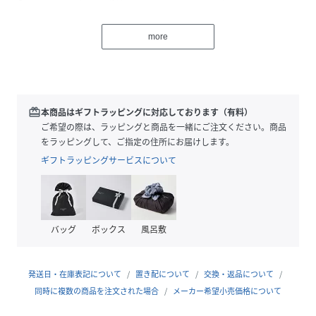
繊細なチェーンリングとの重ね付けはモダンに仕上がりま
more
す。
ボリュームあるリングやバングルと組み合わせて、コントラ
ストの違いを楽しむのもおすすめ。
サイズ直し：不可
redeem
本商品はギフトラッピングに対応しております（有料）
ご希望の際は、ラッピングと商品を一緒にご注文ください。商品
をラッピングして、ご指定の住所にお届けします。
性別タイプ
レディース
ギフトラッピングサービスについて
原産国
製造国：日本
素材
K10イエローゴールド
バッグ
ボックス
風呂敷
サイズ
8号、10号、12号、14号、16号
品番
FX3356_031321
発送日・在庫表記について
置き配について
交換・返品について
(
031321-8-6 FX3356
)
同時に複数の商品を注文された場合
メーカー希望小売価格について