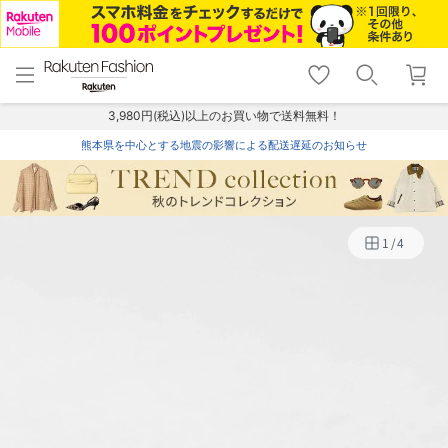
menu
home
search
favorite_border
shopping_cart
lock_outline
メニュー
トップ
検索
お気に入り
カート
ログイン
3,980円(税込)以上のお買い物で送料無料！
熊本県を中心とする地震の影響による配送遅延のお知らせ
1
/
4