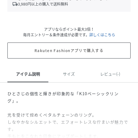
local_shipping
3,980
円以上の購入で送料無料
アプリならポイント最大3倍！
毎月エントリー＆条件達成が必要です。
詳しくはこちら
Rakuten Fashionアプリで購入する
アイテム説明
サイズ
レビュー(-)
ひとさじの個性と輝きが印象的な「K10ベーシックリン
グ」。
光を受けて煌めくペタルチェーンのリング。
しなやかなシルエットで、エフォートレスな佇まいが魅力で
す。
手もとをこなれた印象にアップデートします。