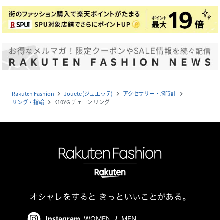
Rakuten Fashion
Jouete (ジュエッテ)
アクセサリー・腕時計
navigate_next
navigate_next
navigate_next
リング・指輪
K10YG チェーン リング
navigate_next
Instagram
WOMEN
/
MEN