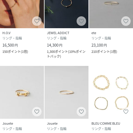
H.O.V
JEWEL ADDICT
ete
リング・指輪
リング・指輪
リング・指輪
16,500
14,300
23,100
円
円
円
150
ポイント
(
1倍
)
1,300
ポイント
(
10%ポイン
210
ポイント
(
1倍
)
トバック
)
Jouete
Jouete
BLEU COMME BLEU
リング・指輪
リング・指輪
リング・指輪