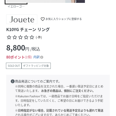
イエローゴールド
favorite_border
お気に入りショップに登録する
K10YG チェーン リング
star_border
star_border
star_border
star_border
star_border
(
-
件
)
8,800
円 /税込
80
ポイント
1倍
内訳
SOLD OUT
ギフトラッピング対象
info
商品発送についてのご案内です。
※同時に複数の商品を注文された場合、一番遅い発送予定日にまとめ
て発送いたします。
お急ぎの商品は、個別にご注文ください。
※Rakuten Fashionでは、一部商品でお届け日時をご指定いただけま
す。日時指定をしていただくと、ご希望の日にお届けできるよう手配
いたします。
※日時指定がない場合、記載されている発送予定日よりも遅れて発送
される場合がございますので、あらかじめご了承ください。