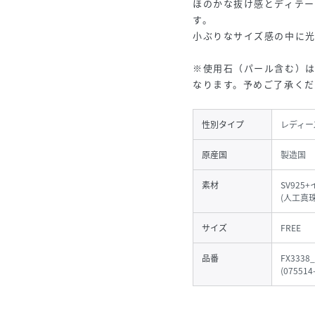
ほのかな抜け感とディテ
す。
小ぶりなサイズ感の中に
※使用石（パール含む）
なります。予めご了承くだ
性別タイプ
レディー
原産国
製造国 
素材
SV92
(人工真珠
サイズ
FREE
品番
FX3338_
(
075514-