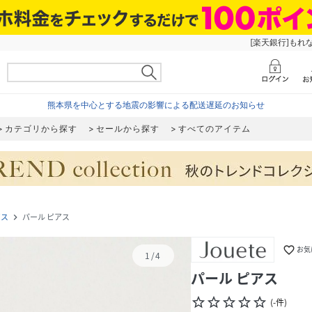
[楽天銀行]もれ
熊本県を中心とする地震の影響による配送遅延のお知らせ
カテゴリから探す
セールから探す
すべてのアイテム
アス
パール ピアス
navigate_next
favorite_border
お気
1
/
4
パール ピアス
star_border
star_border
star_border
star_border
star_border
(
-
件
)