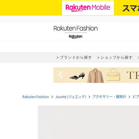
ブランドから探す
ショップから探す
navigate_before
Rakuten Fashion
Jouete (ジュエッテ)
アクセサリー・腕時計
ピ
navigate_next
navigate_next
navigate_next