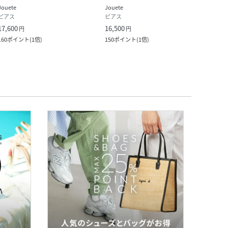
Jouete
Jouete
va ve
ピアス
ピアス
ピア
17,600
16,500
27,5
円
円
160
ポイント
(
1倍
)
150
ポイント
(
1倍
)
250
ポ