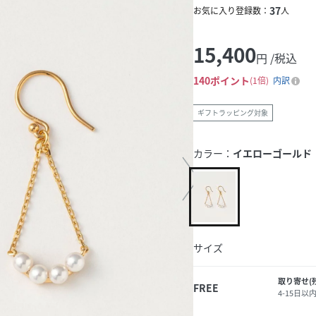
37
お気に入り登録数：
人
15,400
円 /税込
140
ポイント
1倍
内訳
ギフトラッピング対象
カラー：
イエローゴールド
サイズ
取り寄せ(
FREE
4-15日以