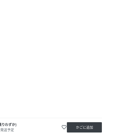
残りわずか)
favorite_border
かごに追加
内発送予定