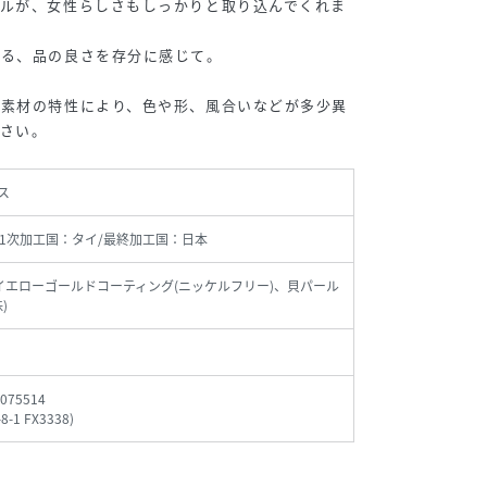
ールが、女性らしさもしっかりと取り込んでくれま
光る、品の良さを存分に感じて。
は素材の特性により、色や形、風合いなどが多少異
さい。
ス
1次加工国：タイ/最終加工国：日本
5+イエローゴールドコーティング(ニッケルフリー)、貝パール
)
075514
8-1 FX3338
)