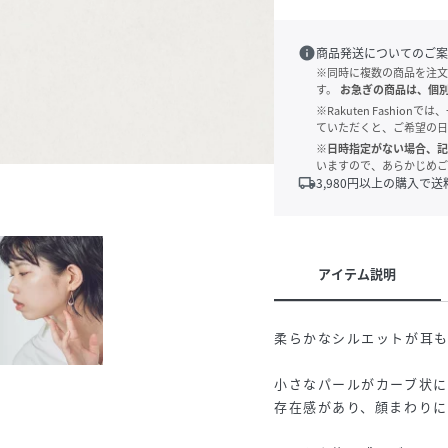
info
商品発送についてのご案
※同時に複数の商品を注文
す。
お急ぎの商品は、個
※Rakuten Fashi
ていただくと、ご希望の日
※日時指定がない場合、記
いますので、あらかじめご
local_shipping
3,980
円以上の購入で送
アイテム説明
柔らかなシルエットが耳も
小さなパールがカーブ状に
存在感があり、顔まわりに