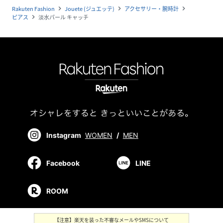
Rakuten Fashion
Jouete (ジュエッテ)
アクセサリー・腕時計
navigate_next
navigate_next
navigate_next
ピアス
淡水パール キャッチ
navigate_next
Instagram
WOMEN
/
MEN
Facebook
LINE
ROOM
【注意】楽天を装った不審なメールやSMSについて