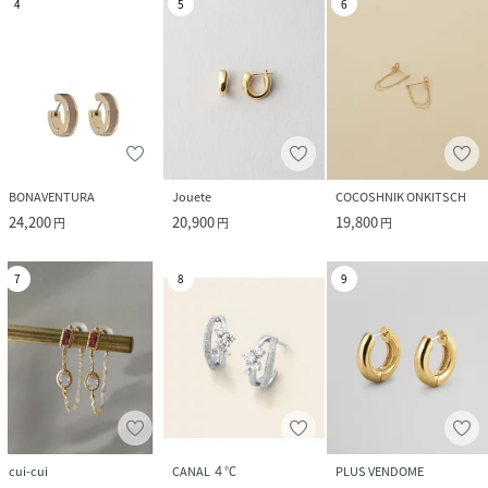
4
5
6
BONAVENTURA
Jouete
COCOSHNIK ONKITSCH
24,200
20,900
19,800
円
円
円
7
8
9
cui-cui
CANAL ４℃
PLUS VENDOME