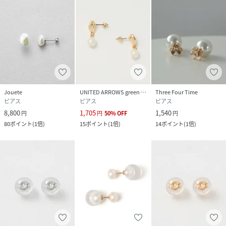
Jouete
UNITED ARROWS green label relaxing
Three Four Time
ピアス
ピアス
ピアス
8,800
1,705
1,540
円
円
50
%
OFF
円
80
ポイント
(
1倍
)
15
ポイント
(
1倍
)
14
ポイント
(
1倍
)