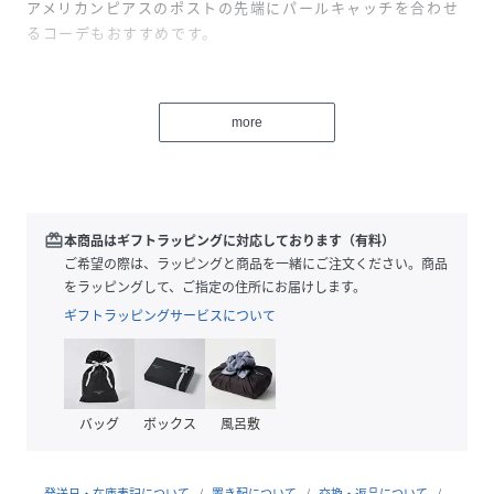
アメリカンピアスのポストの先端にパールキャッチを合わせ
るコーデもおすすめです。
性別タイプ
レディース
more
素材
淡水パール、シリコン
サイズ
FREE
品番
FX1574_00022009
redeem
本商品はギフトラッピングに対応しております（有料）
(
00022009-R-1 FX1574
)
ご希望の際は、ラッピングと商品を一緒にご注文ください。商品
をラッピングして、ご指定の住所にお届けします。
ギフトラッピングサービスについて
バッグ
ボックス
風呂敷
発送日・在庫表記について
置き配について
交換・返品について