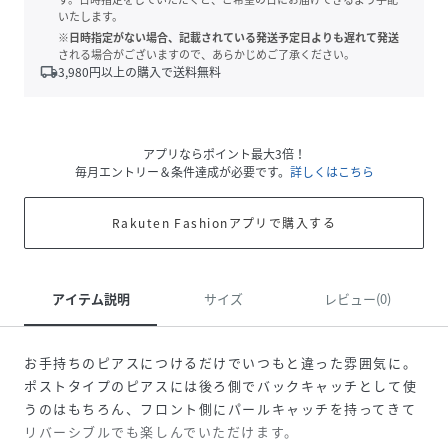
いたします。
※日時指定がない場合、記載されている発送予定日よりも遅れて発送
される場合がございますので、あらかじめご了承ください。
local_shipping
3,980
円以上の購入で送料無料
アプリならポイント最大3倍！
毎月エントリー＆条件達成が必要です。
詳しくはこちら
Rakuten Fashionアプリで購入する
アイテム説明
サイズ
レビュー(0)
お手持ちのピアスにつけるだけでいつもと違った雰囲気に。
ポストタイプのピアスには後ろ側でバックキャッチとして使
うのはもちろん、フロント側にパールキャッチを持ってきて
リバーシブルでも楽しんでいただけます。