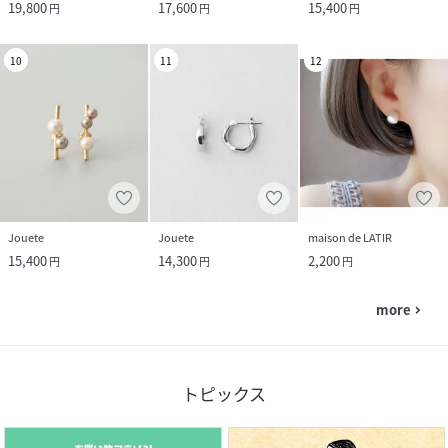
19,800
17,600
15,400
円
円
円
10
11
12
Jouete
Jouete
maison de LATIR
15,400
14,300
2,200
円
円
円
more
navigate_next
トピックス