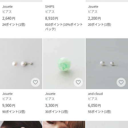
Jouete
SHIPS
Jouete
ピアス
ピアス
ピアス
2,640
8,910
2,200
円
円
円
24
ポイント
(
1倍
)
810
ポイント
(
10%ポイント
20
ポイント
(
1倍
)
バック
)
Jouete
Jouete
and cloud
ピアス
ピアス
ピアス
9,900
3,300
6,050
円
円
円
90
ポイント
(
1倍
)
30
ポイント
(
1倍
)
55
ポイント
(
1倍
)