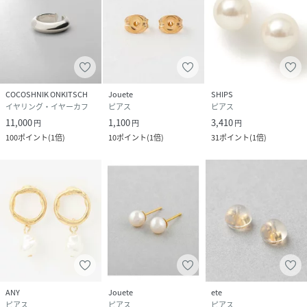
COCOSHNIK ONKITSCH
Jouete
SHIPS
イヤリング・イヤーカフ
ピアス
ピアス
11,000
1,100
3,410
円
円
円
100
ポイント
(
1倍
)
10
ポイント
(
1倍
)
31
ポイント
(
1倍
)
ANY
Jouete
ete
ピアス
ピアス
ピアス