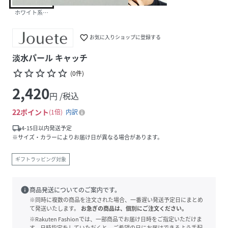
ホワイト系その他
favorite_border
お気に入りショップに登録する
淡水パール キャッチ
star_border
star_border
star_border
star_border
star_border
(
0
件
)
2,420
円 /税込
22
ポイント
1倍
内訳
local_shipping
4-15日以内発送予定
※サイズ・カラーによりお届け日が異なる場合があります。
ギフトラッピング対象
info
商品発送についてのご案内です。
※同時に複数の商品を注文された場合、一番遅い発送予定日にまとめ
て発送いたします。
お急ぎの商品は、個別にご注文ください。
※Rakuten Fashionでは、一部商品でお届け日時をご指定いただけま
す。日時指定をしていただくと、ご希望の日にお届けできるよう手配