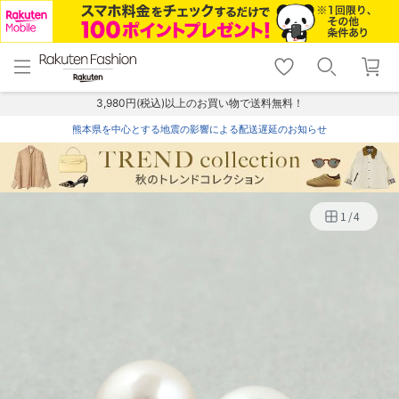
menu
home
search
favorite_border
shopping_cart
lock_outline
メニュー
トップ
検索
お気に入り
カート
ログイン
3,980円(税込)以上のお買い物で送料無料！
熊本県を中心とする地震の影響による配送遅延のお知らせ
1
/
4