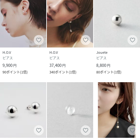
H.O.V
H.O.V
Jouete
ピアス
ピアス
ピアス
9,900
37,400
8,800
円
円
円
90
ポイント
(
1倍
)
340
ポイント
(
1倍
)
80
ポイント
(
1倍
)