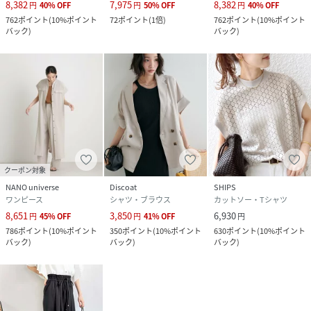
8,382
7,975
8,382
円
40
%
OFF
円
50
%
OFF
円
40
%
OFF
762
ポイント
(
10%ポイント
72
ポイント
(
1倍
)
762
ポイント
(
10%ポイント
バック
)
バック
)
クーポン対象
NANO universe
Discoat
SHIPS
ワンピース
シャツ・ブラウス
カットソー・Tシャツ
8,651
3,850
6,930
円
45
%
OFF
円
41
%
OFF
円
786
ポイント
(
10%ポイント
350
ポイント
(
10%ポイント
630
ポイント
(
10%ポイント
バック
)
バック
)
バック
)