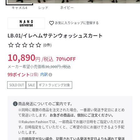
キャメル4
レッド
ネイビー
favorite_border
お気に入りショップに登録する
LB.01/イレヘムサテンウォッシュスカート
star_border
star_border
star_border
star_border
star_border
(
0
件
)
10,890
円 /税込
70
%OFF
メーカー希望小売価格
36,300
円 /税込
99
ポイント
1倍
内訳
SOLD OUT
SALE
ギフトラッピング対象
info
商品発送についてのご案内です。
※同時に複数の商品を注文された場合、一番遅い発送予定日にまとめ
て発送いたします。
お急ぎの商品は、個別にご注文ください。
※Rakuten Fashionでは、一部商品でお届け日時をご指定いただけま
す。日時指定をしていただくと、ご希望の日にお届けできるよう手配
いたします。
※日時指定がない場合、記載されている発送予定日よりも遅れて発送