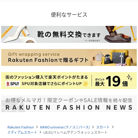
便利なサービス
Rakuten Fashion
NANO universe (ナノユニバース)
スカート
navigate_next
navigate_next
navigate_next
ミディアムスカート
LB.01/イレヘムサテンウォッシュスカート
navigate_next