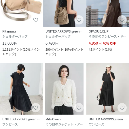
Kitamura
UNITED ARROWS green label relaxing
OPAQUE.CLIP
ショルダーバッグ
ショルダーバッグ
その他のワンピース・ドレス
13,000
6,490
4,950
円
円
円
40
%
OFF
1,181
ポイント
(
10%ポイン
590
ポイント
(
10%ポイント
45
ポイント
(
1倍
)
トバック
)
バック
)
UNITED ARROWS green label relaxing
Mila Owen
UNITED ARROWS green label relaxing
ワンピース
その他のジャケット・アウター
ワンピース