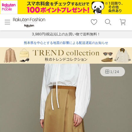
menu
home
search
favorite_border
shopping_cart
lock_outline
メニュー
トップ
検索
お気に入り
カート
ログイン
3,980円(税込)以上のお買い物で送料無料！
熊本県を中心とする地震の影響による配送遅延のお知らせ
1
/
24