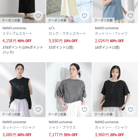
model: H171cm 着用サイズ: II
クーポン対象
クーポン対象
クーポン対象
【素材】トリアセテート86% ポリエステル14%
NANO universe
ur's
NANO universe
ミディアムスカート
ロング・マキシスカート
カットソー・Tシャツ
4,158
5,930
2,024
円
40
%
OFF
円
10
%
OFF
円
60
%
OFF
性別タイプ
レディース
378
ポイント
(
10%ポイント
53
ポイント
(
1倍
)
18
ポイント
(
1倍
)
バック
)
原産国
日本製
素材
-
サイズ
Ｉ、ＩＩ
品番
FX0785_669
(
669-2230305-044-44 FX0785
)
クーポン対象
クーポン対象
クーポン対象
NANO universe
NANO universe
NANO universe
カットソー・Tシャツ
シャツ・ブラウス
カットソー・Tシャツ
3,080
7,177
3,960
円
60
%
OFF
円
55
%
OFF
円
20
%
OFF