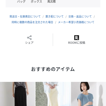
バッグ
ボックス
風呂敷
6692221308 LB.01/サテンノースリーブブラウス
6692219301 LB.01/スタンドカラーサテンワンピース 長袖
発送日・在庫表記について
置き配について
交換・返品について
■取扱方法
同時に複数の商品を注文された場合
メーカー希望小売価格について
引っかけに、ご注意下さい。摩擦により、素材表面が白っぽ
くなったり、毛羽立ちが発生したりします。この商品は縫製
後に製品洗いをしております。そのため多少の歪み・シワ等
がみられ一枚一枚の色合い・風合い・サイズ等が微妙に異な
シェア
ROOMに投稿
りますがこれはこの加工の特徴です。他の商品では味わえな
い雰囲気をお楽しみください。こちらの商品は水や雨に濡れ
たり、汗による湿気、乾燥状態での摩擦により、薄い色の衣
服などに色移りする可能性がございます。予めご了承いただ
おすすめのアイテム
き、ご使用の際にはご注意くださいますようお願い致しま
す。
※サンプルにて撮影、採寸を行う為、実際にお届けする商品
と仕様やサイズが異なる場合がございます。生産の都合上、
お届け予定時期が前後する場合もございますので、予めご了
承下さい。