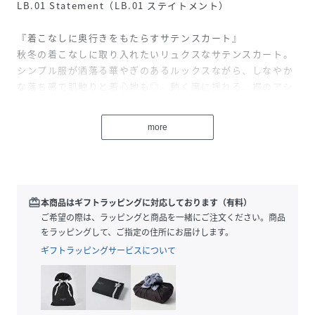
LB.01 Statement（LB.01 ステイトメント）
『着こなしに奥行きをもたらすサテンスカート』
秋冬の着こなしに取り入れたいリュクスなサテンスカート。
シンプル服が洒落る華やぎのあるルックスながら、しなやか
な落ち感で肌触りと着心地も◎。動く度に揺れる、裾のアシ
ンメトリーデザインも乙女心をくすぐります。
more
-DETAIL-
・秋冬の着こなしに取り入れたいリュクスなサテンスカート
・シンプル服が洒落る華やぎのあるルックス
・動く度に揺れる裾のアシンメトリーデザイン
・エレガント過ぎない短めの丈設定とワンウォッシュ加工
redeem
本商品はギフトラッピングに対応しております（有料）
・素材やスタイリングのコントラストを楽しめる一枚
ご希望の際は、ラッピングと商品を一緒にご注文ください。商品
をラッピングして、ご指定の住所にお届けします。
-FABRIC-
ギフトラッピングサービスについて
・深みのある光沢が特徴のヴィンテージサテンを使用
・肌触りと着心地の良いしなやかな落ち感
-SERIES-