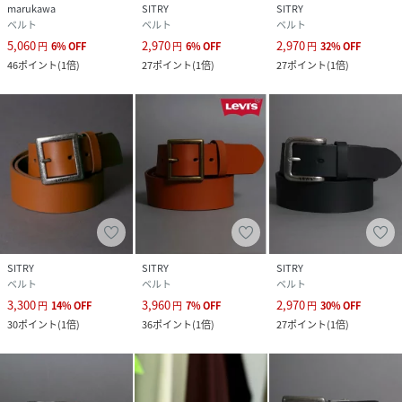
marukawa
SITRY
SITRY
ベルト
ベルト
ベルト
※セールは予告なく終了させていただく場合もあります。
5,060
2,970
2,970
"
円
6
%
OFF
円
6
%
OFF
円
32
%
OFF
46
ポイント
(
1倍
)
27
ポイント
(
1倍
)
27
ポイント
(
1倍
)
性別タイプ
ユニセックス
原産国
ベトナム
素材
牛革
サイズ
FREE
品番
FV5484_771
SITRY
SITRY
SITRY
(
771-899-0014-17-50 FV5484
)
ベルト
ベルト
ベルト
3,300
3,960
2,970
円
14
%
OFF
円
7
%
OFF
円
30
%
OFF
30
ポイント
(
1倍
)
36
ポイント
(
1倍
)
27
ポイント
(
1倍
)