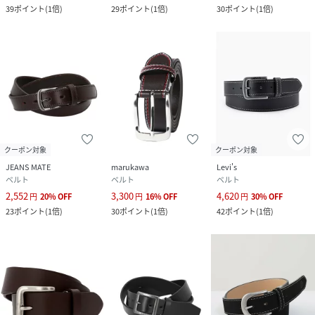
39
ポイント
(
1倍
)
29
ポイント
(
1倍
)
30
ポイント
(
1倍
)
クーポン対象
クーポン対象
JEANS MATE
marukawa
Levi's
ベルト
ベルト
ベルト
2,552
3,300
4,620
円
20
%
OFF
円
16
%
OFF
円
30
%
OFF
23
ポイント
(
1倍
)
30
ポイント
(
1倍
)
42
ポイント
(
1倍
)