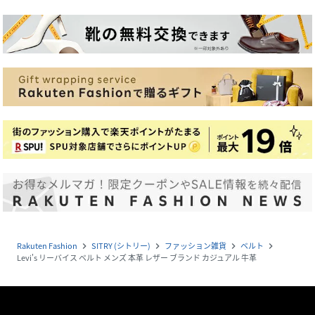
Rakuten Fashion
SITRY (シトリー)
ファッション雑貨
ベルト
navigate_next
navigate_next
navigate_next
navigate_next
Levi's リーバイス ベルト メンズ 本革 レザー ブランド カジュアル 牛革