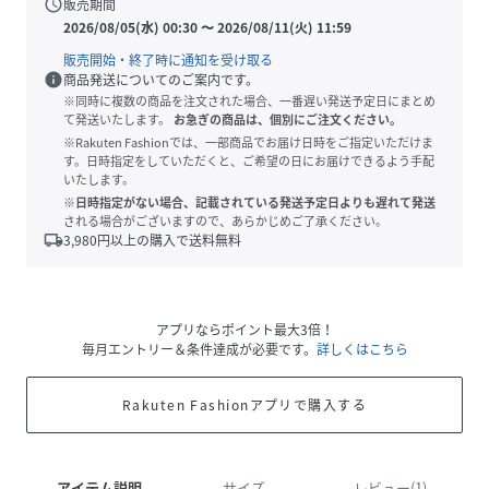
schedule
販売期間
2026/08/05(水) 00:30
〜
2026/08/11(火) 11:59
販売開始・終了時に通知を受け取る
info
商品発送についてのご案内です。
※同時に複数の商品を注文された場合、一番遅い発送予定日にまとめ
て発送いたします。
お急ぎの商品は、個別にご注文ください。
※Rakuten Fashionでは、一部商品でお届け日時をご指定いただけま
す。日時指定をしていただくと、ご希望の日にお届けできるよう手配
いたします。
※日時指定がない場合、記載されている発送予定日よりも遅れて発送
される場合がございますので、あらかじめご了承ください。
local_shipping
3,980
円以上の購入で送料無料
アプリならポイント最大3倍！
毎月エントリー＆条件達成が必要です。
詳しくはこちら
Rakuten Fashionアプリで購入する
アイテム説明
サイズ
レビュー(1)