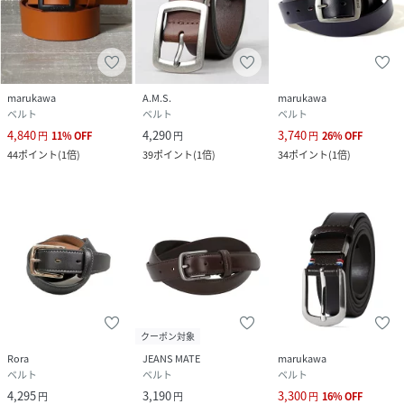
marukawa
A.M.S.
marukawa
ベルト
ベルト
ベルト
4,840
4,290
3,740
円
11
%
OFF
円
円
26
%
OFF
44
ポイント
(
1倍
)
39
ポイント
(
1倍
)
34
ポイント
(
1倍
)
クーポン対象
Rora
JEANS MATE
marukawa
ベルト
ベルト
ベルト
4,295
3,190
3,300
円
円
円
16
%
OFF