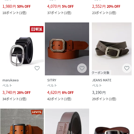
1,980
4,070
2,552
円
50
%
OFF
円
5
%
OFF
円
20
%
OFF
18
ポイント
(
1倍
)
37
ポイント
(
1倍
)
23
ポイント
(
1倍
)
クーポン対象
marukawa
SITRY
JEANS MATE
ベルト
ベルト
ベルト
3,740
4,620
3,190
円
26
%
OFF
円
6
%
OFF
円
34
ポイント
(
1倍
)
42
ポイント
(
1倍
)
29
ポイント
(
1倍
)