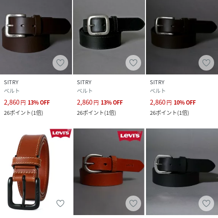
▼お買い物をお楽しみいただく為に
★購入ボタン横のハートマークをクリック！
完売カラーの再入荷通知や、ラスト1点の通知、セールの通
知も受け取ることができます。（商品のお気に入り登録）
★ショップのトップページにあるハートマーク「お気に入り
SITRY
SITRY
SITRY
ショップに追加」をクリック！
ベルト
ベルト
ベルト
新商品や再入荷等、いち早くブランドのお得な情報を受け取
2,860
2,860
2,860
円
13
%
OFF
円
13
%
OFF
円
10
%
OFF
ることができます。（ブランドのお気に入り登録）
26
ポイント
(
1倍
)
26
ポイント
(
1倍
)
26
ポイント
(
1倍
)
【SITRY／シトリー】
TOKYO発。最先端で時代のニーズに合ったファッションを追
求。都会的で洗練されたモードスタイルとストリートスタイ
ルを融合し、
誰の手にも届きやすい必要不可欠なアイテムをプチプライス
で提案します。
※他のキャンペーンにより、期間中に価格が変動する場合が
あります。