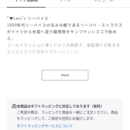
"▼Levi's リーバイス
1850年代リーバイスの生みの親であるリーバイ・ストラウス
がドイツから米国へ渡り織物商をサンフランシスコで始め
る。
ゴールドラッシュに沸くアメリカ西部で、金鉱堀りの鉱夫を
支える丈夫な作業着が求められていた。
その頃に仕立て屋のヤコブ・ディビスと出会い、彼のアイデ
アであるデニムや綿帆布に銅のリベットを使用し補強する手
more
法を用いてジーンズの原型となる作業着を製造販売するよう
になった。
▼ファブリック
redeem
本商品はギフトラッピングに対応しております（有料）
こちらのベルトは、厚みのあるしっかりとした手持ち感ある
ご希望の際は、ラッピングと商品を一緒にご注文ください。商品
カウレザーを使用し生産しております。
をラッピングして、ご指定の住所にお届けします。
使い込むことでの経年変化を楽しめ、長く愛着を持ってお使
ギフトラッピングサービスについて