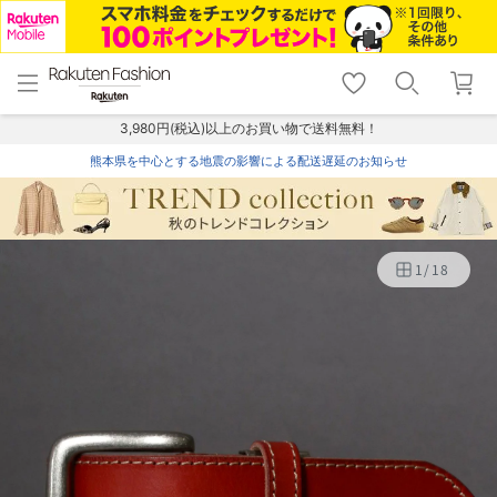
menu
home
search
favorite_border
shopping_cart
lock_outline
メニュー
トップ
検索
お気に入り
カート
ログイン
3,980円(税込)以上のお買い物で送料無料！
熊本県を中心とする地震の影響による配送遅延のお知らせ
1
/
18