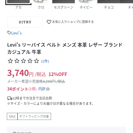
アカ
クロ
モスグリーン
ネイビー
チョコ
チ
favorite_border
お気に入りショップに登録する
Levi's
sell
Levi's リーバイス ベルト メンズ 本革 レザー ブランド
カジュアル 牛革
star_border
star_border
star_border
star_border
star_border
(
1
件
)
3,740
円 /税込
12
%OFF
メーカー希望小売価格
4,290
円 /税込
34
ポイント
1倍
内訳
local_shipping
12時までの注文で当日出荷
※サイズ・カラーによりお届け日が異なる場合があります。
SALE
ギフトラッピング対象