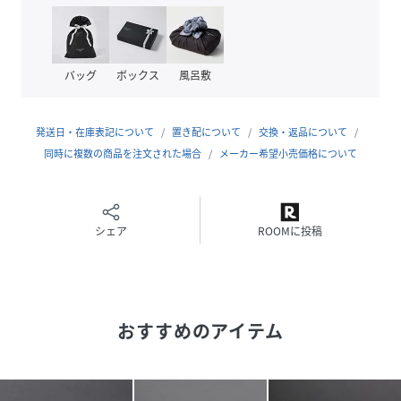
い頂けます。
▼デザイン
35mm幅のやや細幅の帯にミニマルなスクエアバックルを装
バッグ
ボックス
風呂敷
着しております。
バックルにはブランドロゴが刻印され、帯裏にもバットウィ
ングの刻印があります。
発送日・在庫表記について
置き配について
交換・返品について
サイズ調整ができるので、女性の方にもおすすめです。
同時に複数の商品を注文された場合
メーカー希望小売価格について
メンズ、レディース問わずユニセックスでご使用いただける
大人気アイテムです。
▼コーディネイト
シェア
ROOMに投稿
リーバイスブランドにこだわりがある方は当然ですが、普段
からジーンズやチノパンを穿いているカジュアルスタイルの
方にもおすすめです。
カラー展開もベーシックカラーなので、ビジネスシューズの
おすすめのアイテム
カラーに合わせれば、スーツスタイルのアクセントにもなり
ます。
メンズ、レディース問わずにご使用頂けるユニセックスなベ
ルトですので、自分用はもちろん、贈り物にも最適です。