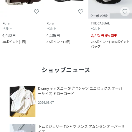
クーポン対象
Rora
Rora
THE CASUAL
ベルト
ベルト
ベルト
4,430
4,106
2,775
円
円
円
6
%
OFF
40
ポイント
(
1倍
)
37
ポイント
(
1倍
)
252
ポイント
(
10%ポイント
バック
)
ショップニュース
Disney ディズニー 別注 Tシャツ ユニセックス オーバ
ーサイズ ドローコード
2026.08.07
トムとジェリー Tシャツ メンズ アムンゼン オーバーサ
イズ