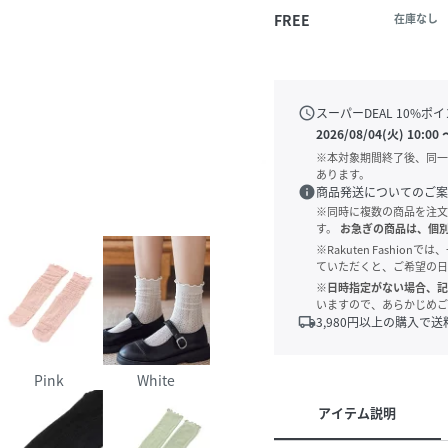
FREE
在庫なし
schedule
スーパーDEAL
10
%ポイ
2026/08/04(火) 10:00
※本対象期間終了後、同一
あります。
info
商品発送についてのご案
※同時に複数の商品を注文
す。
お急ぎの商品は、個
※Rakuten Fashi
ていただくと、ご希望の日
※日時指定がない場合、記
いますので、あらかじめご
local_shipping
3,980
円以上の購入で送
Pink
White
アイテム説明