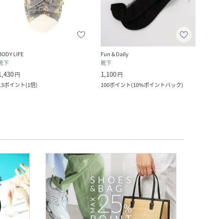
BODY LIFE
Fun & Daily
Fun & 
靴下
靴下
靴下
1,430
1,100
1,100
円
円
13
ポイント
(
1倍
)
100
ポイント
(
10%ポイントバック
)
100
ポ