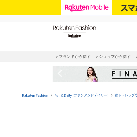
ブランドから探す
ショップから探す
navigate_before
Rakuten Fashion
Fun & Daily (ファンアンドデイリー)
靴下・レッグ
navigate_next
navigate_next