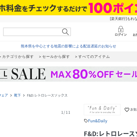
[楽天銀行]もれ
熊本県を中心とする地震の影響による配送遅延のお知らせ
カテゴリから探す
セールから探す
すべてのアイテム
ウェア
靴下
F&D:レトロレースソックス
navigate_next
navigate_next
favorite_border
お気
1
/
11
Fun&Daily
sell
F&D:レトロレー