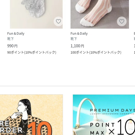
Fun & Daily
Fun & Daily
靴下
靴下
990
1,100
円
円
90
ポイント
(
10%ポイントバック
)
100
ポイント
(
10%ポイントバック
)