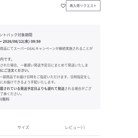
favorite_border
再入荷リクエスト
ントバック対象期間
〜
2026/08/12(水) 09:59
商品にてスーパーDEALキャンペーンが継続実施されることが
内です。
された場合、一番遅い発送予定日にまとめて発送いたしま
別にご注文ください。
onでは、一部商品でお届け日時をご指定いただけます。日時指定をし
にお届けできるよう手配いたします。
載されている発送予定日よりも遅れて発送
される場合がござ
了承ください。
料無料
サイズ
レビュー(-)