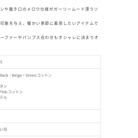
インや履き口のメロウ仕様がガーリームード漂うソ
な印象を与え、暖かい季節に着用したいアイテムで
ローファーやパンプス合わせもオシャレに決まりオ
ス
Black・Beige・Green:コットン
タン
・Pink:コットン
テル
い可