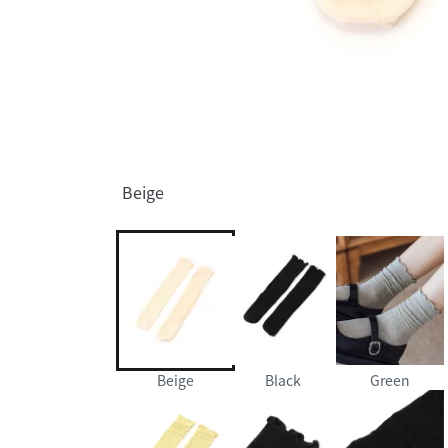
Beige
Beige
Black
Green