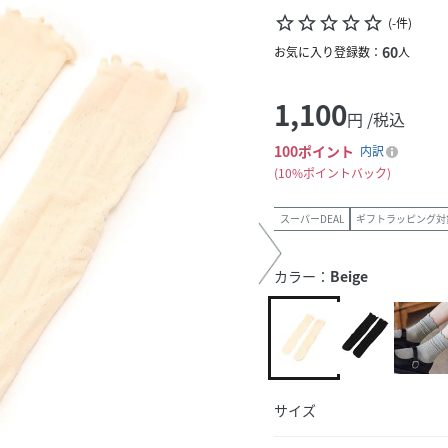
star_border
star_border
star_border
star_border
star_border
(
-
件
)
60
お気に入り登録数：
人
1,100
円 /税込
100
ポイント
内訳
10%ポイントバック
スーパーDEAL
ギフトラッピング対
カラー：
Beige
サイズ