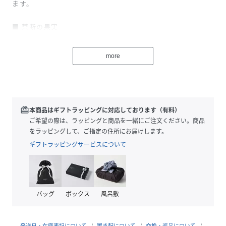
ます。
■ 禁断の果実
ブラックベリーの甘酸っぱいフルーティーに、ローズやジャ
スミンの華やかで高級感のあるフローラルで優雅な香りとス
more
パイスのベイが、香りにアクセントを加えます。禁断の果実
のように、癖になってしまう香りです。
成分：
水、エタノール (サトウキビ由来)、香料、溶剤
redeem
本商品はギフトラッピングに対応しております（有料）
ご希望の際は、ラッピングと商品を一緒にご注文ください。商品
をラッピングして、ご指定の住所にお届けします。
性別タイプ
ユニセックス
ギフトラッピングサービスについて
原産国
日本
サイズ
FREE
バッグ
ボックス
風呂敷
品番
FQ7224_705
(
705-ONE-F FQ7224
)
発送日・在庫表記について
置き配について
交換・返品について