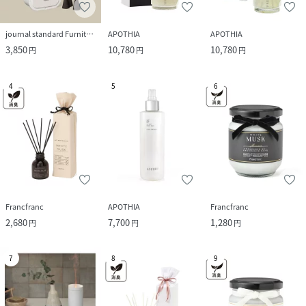
journal standard Furniture
APOTHIA
APOTHIA
3,850
10,780
10,780
円
円
円
4
5
6
Francfranc
APOTHIA
Francfranc
2,680
7,700
1,280
円
円
円
7
8
9