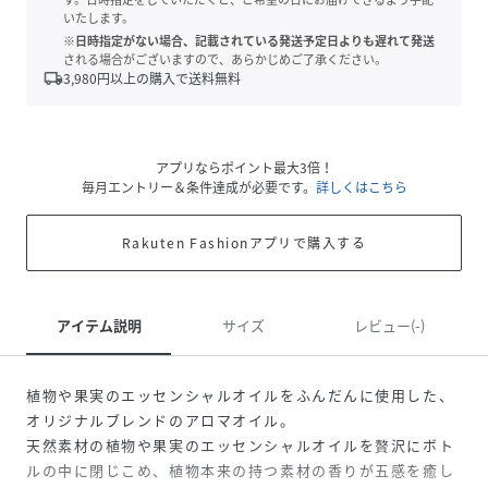
いたします。
※日時指定がない場合、記載されている発送予定日よりも遅れて発送
される場合がございますので、あらかじめご了承ください。
local_shipping
3,980
円以上の購入で送料無料
アプリならポイント最大3倍！
毎月エントリー＆条件達成が必要です。
詳しくはこちら
Rakuten Fashionアプリで購入する
アイテム説明
サイズ
レビュー(-)
植物や果実のエッセンシャルオイルをふんだんに使用した、
オリジナルブレンドのアロマオイル。
天然素材の植物や果実のエッセンシャルオイルを贅沢にボト
ルの中に閉じこめ、植物本来の持つ素材の香りが五感を癒し