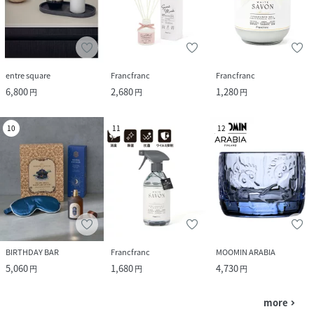
entre square
Francfranc
Francfranc
6,800
2,680
1,280
円
円
円
10
11
12
BIRTHDAY BAR
Francfranc
MOOMIN ARABIA
5,060
1,680
4,730
円
円
円
more
navigate_next