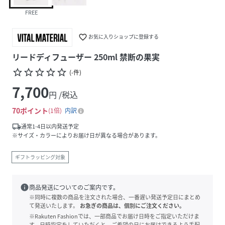
FREE
favorite_border
お気に入りショップに登録する
リードディフューザー 250ml 禁断の果実
star_border
star_border
star_border
star_border
star_border
(
-
件
)
7,700
円 /税込
70
ポイント
1倍
内訳
local_shipping
通常1-4日以内発送予定
※サイズ・カラーによりお届け日が異なる場合があります。
ギフトラッピング対象
info
商品発送についてのご案内です。
※同時に複数の商品を注文された場合、一番遅い発送予定日にまとめ
て発送いたします。
お急ぎの商品は、個別にご注文ください。
※Rakuten Fashionでは、一部商品でお届け日時をご指定いただけま
す。日時指定をしていただくと、ご希望の日にお届けできるよう手配