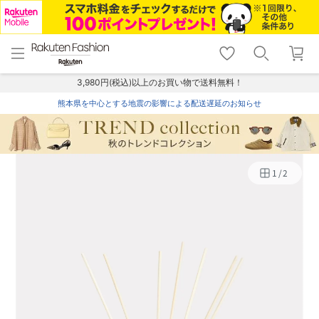
menu
home
search
favorite_border
shopping_cart
lock_outline
メニュー
トップ
検索
お気に入り
カート
ログイン
3,980円(税込)以上のお買い物で送料無料！
熊本県を中心とする地震の影響による配送遅延のお知らせ
1
/
2