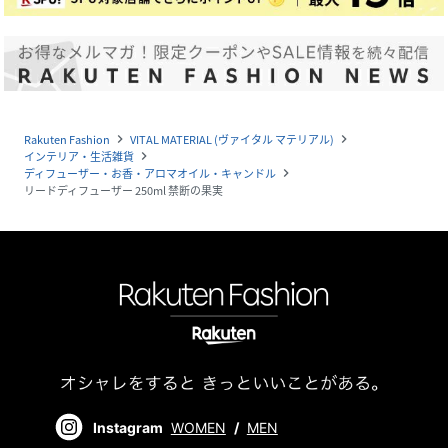
Rakuten Fashion
VITAL MATERIAL (ヴァイタル マテリアル)
navigate_next
navigate_next
インテリア・生活雑貨
navigate_next
ディフューザー・お香・アロマオイル・キャンドル
navigate_next
リードディフューザー 250ml 禁断の果実
Instagram
WOMEN
/
MEN