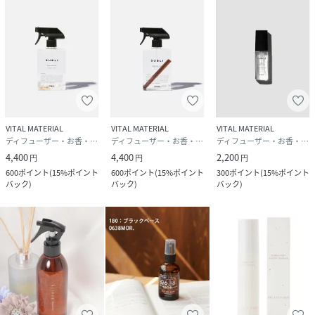
・Machine Washのhow toはこちら
→
https://brandavenue.rakuten.co.jp/item/FQ7187
・Hand Washのhow toはこちら
→
https://brandavenue.rakuten.co.jp/item/FQ7184
性別タイプ
ユニセックス
原産国
日本
VITAL MATERIAL
VITAL MATERIAL
VITAL MATERIAL
ディフューザー・お香・アロマオイル・キャンドル
ディフューザー・お香・アロマオイル・キャンドル
ディフューザー・お香・アロマオイル・キャンドル
サイズ
FREE
4,400
4,400
2,200
円
円
円
600
ポイント
(
15%ポイント
600
ポイント
(
15%ポイント
300
ポイント
(
15%ポイント
バック
)
バック
)
バック
)
品番
FQ7206_2405
(
2405-ONE-F FQ7206
)