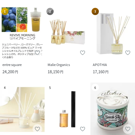
1
2
3
entre square
Malie Organics
APOTHIA
24,200
18,150
17,160
円
円
円
4
5
6