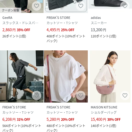
クーポン対象
GeeRA
FREAK’S STORE
adidas
スラックス・ドレスパンツ
カットソー・Tシャツ
スニーカー
2,860
4,495
13,200
円
35
%
OFF
円
25
%
OFF
円
26
ポイント
(
1倍
)
408
ポイント
(
10%ポイント
120
ポイント
(
1倍
)
バック
)
FREAK’S STORE
FREAK’S STORE
MAISON KITSUNE
カットソー・Tシャツ
カットソー・Tシャツ
ショルダーバッグ
6,208
5,280
15,400
円
31
%
OFF
円
20
%
OFF
円
30
%
OFF
564
ポイント
(
10%ポイント
480
ポイント
(
10%ポイント
140
ポイント
(
1倍
)
バック
)
バック
)