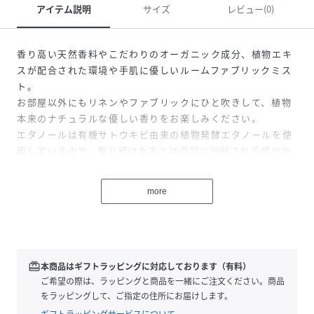
アイテム説明
サイズ
レビュー(0)
香り高い天然香料やこだわりのオーガニック成分、植物エキ
スが配合された環境や手肌に優しいルームファブリックミス
ト。
お部屋以外にもリネンやファブリックにひと吹きして、植物
本来のナチュラルな優しい香りをお楽しみください。
エタノールは有機サトウキビ由来の植物発酵エタノールを使
用しているので、香り続けたあとは自然に分解される健やか
なミストです。
配合されているグレープフルーツ種子から抽出されたポリフ
more
ェノール（脂肪酸フラボノイド）は抗菌・除菌効果があり、
脂肪酸フラボノイドは抗菌力が非常に高く、さらに細菌、カ
ビ類、ウィルス等の生理活性を妨げ不活化させます。また、
揮発性がほとんどないため、効果が持続します。
redeem
本商品はギフトラッピングに対応しております（有料）
こちらのファブリックミストには、インテリアとしても楽し
ご希望の際は、ラッピングと商品を一緒にご注文ください。商品
んでいただくために、千日紅ドライフラワーが別で付属しま
をラッピングして、ご指定の住所にお届けします。
す。
ギフトラッピングサービスについて