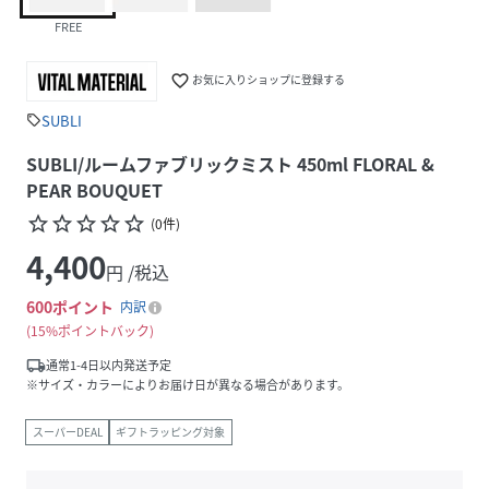
FREE
favorite_border
お気に入りショップに登録する
SUBLI
sell
SUBLI/ルームファブリックミスト 450ml FLORAL &
PEAR BOUQUET
star_border
star_border
star_border
star_border
star_border
(
0
件
)
4,400
円 /税込
600
ポイント
内訳
15%ポイントバック
local_shipping
通常1-4日以内発送予定
※サイズ・カラーによりお届け日が異なる場合があります。
スーパーDEAL
ギフトラッピング対象