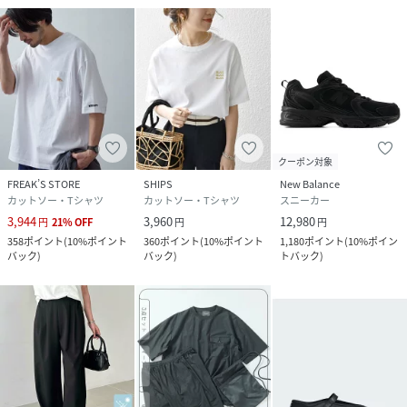
クーポン対象
FREAK’S STORE
SHIPS
New Balance
カットソー・Tシャツ
カットソー・Tシャツ
スニーカー
3,944
3,960
12,980
円
21
%
OFF
円
円
358
ポイント
(
10%ポイント
360
ポイント
(
10%ポイント
1,180
ポイント
(
10%ポイン
バック
)
バック
)
トバック
)