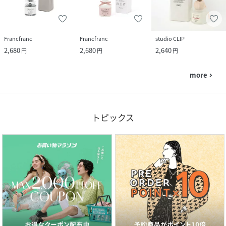
Francfranc
Francfranc
studio CLIP
2,680
2,680
2,640
円
円
円
more
navigate_next
トピックス