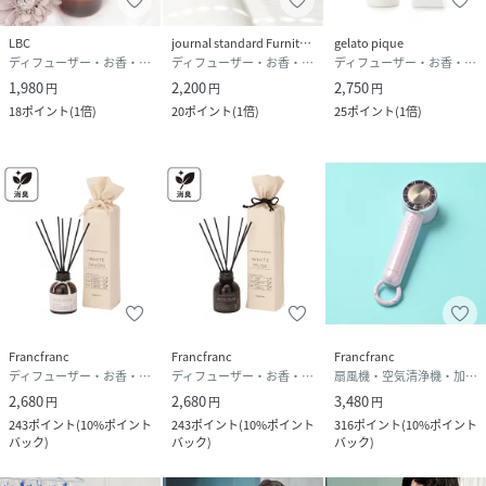
LBC
journal standard Furniture
gelato pique
ディフューザー・お香・アロマオイル・キャンドル
ディフューザー・お香・アロマオイル・キャンドル
ディフューザー・お香・アロマオイル・キャンドル
1,980
2,200
2,750
円
円
円
18
ポイント
(
1倍
)
20
ポイント
(
1倍
)
25
ポイント
(
1倍
)
Francfranc
Francfranc
Francfranc
ディフューザー・お香・アロマオイル・キャンドル
ディフューザー・お香・アロマオイル・キャンドル
扇風機・空気清浄機・加湿器
2,680
2,680
3,480
円
円
円
243
ポイント
(
10%ポイント
243
ポイント
(
10%ポイント
316
ポイント
(
10%ポイント
バック
)
バック
)
バック
)