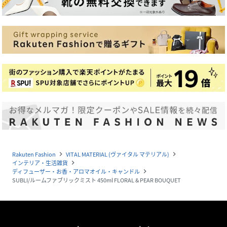
Rakuten Fashion
VITAL MATERIAL (ヴァイタル マテリアル)
navigate_next
navigate_next
インテリア・生活雑貨
navigate_next
ディフューザー・お香・アロマオイル・キャンドル
navigate_next
SUBLI/ルームファブリックミスト 450ml FLORAL & PEAR BOUQUET