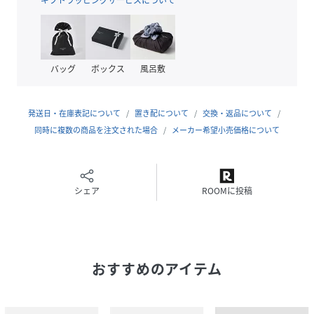
千日紅ドライフラワーを液体の中へ入れて、スプレーを使用
される場合は以下の注意点がございます。
※千日紅ドライフラワーを液体へ入れられますと千日紅ドラ
イフラワーの色味が液体に移りますので、こ了承のうえで入
バッグ
ボックス
風呂敷
れください。
※千日紅ドライフラワーを入れられた場合は、ルームミスト
として空間へご使用ください。
発送日・在庫表記について
置き配について
交換・返品について
※シミになる恐れがありますので白い衣類、 生地へのご使用
同時に複数の商品を注文された場合
メーカー希望小売価格について
は避けてください。
■ フローラル&ペアブーケ
爽やかなグリーンのなかにミュゲやフリージアの透明感が香
シェア
ROOMに投稿
る
Fragrance Type : シトラスフローラル
Top note : レモン、オレンジ、ユーカリ
Middle note : ローズ、フリージア、ラベンダー、ジャスミ
おすすめのアイテム
ン、ペア、ゼラニウム
Last note : ムスク、パチュリ、アンバー