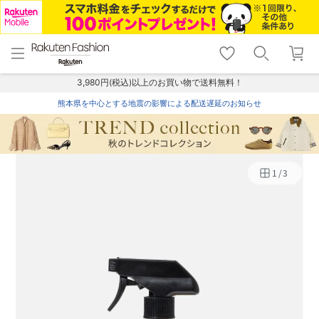
menu
home
search
favorite_border
shopping_cart
lock_outline
メニュー
トップ
検索
お気に入り
カート
ログイン
3,980円(税込)以上のお買い物で送料無料！
熊本県を中心とする地震の影響による配送遅延のお知らせ
1
/
3