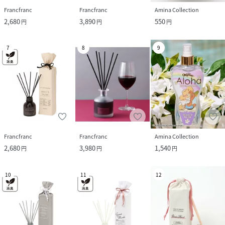
Francfranc
Francfranc
Amina Collection
2,680
3,890
550
円
円
円
7
8
9
Francfranc
Francfranc
Amina Collection
2,680
3,980
1,540
円
円
円
10
11
12