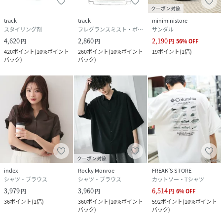
クーポン対象
track
track
miniministore
スタイリング剤
フレグランスミスト・ボディミスト
サンダル
4,620
2,860
2,190
円
円
円
56
%
OFF
420
ポイント
(
10%ポイント
260
ポイント
(
10%ポイント
19
ポイント
(
1倍
)
バック
)
バック
)
クーポン対象
index
Rocky Monroe
FREAK’S STORE
シャツ・ブラウス
シャツ・ブラウス
カットソー・Tシャツ
3,979
3,960
6,514
円
円
円
6
%
OFF
36
ポイント
(
1倍
)
360
ポイント
(
10%ポイント
592
ポイント
(
10%ポイント
バック
)
バック
)