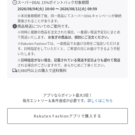
schedule
スーパーDEAL
15
%ポイントバック対象期間
2026/08/04(火) 10:00
〜
2026/08/11(火) 09:59
※本対象期間終了後、同一商品にてスーパーDEALキャンペーンが継続
実施されることがあります。
info
商品発送についてのご案内です。
※同時に複数の商品を注文された場合、一番遅い発送予定日にまとめ
て発送いたします。
お急ぎの商品は、個別にご注文ください。
※Rakuten Fashionでは、一部商品でお届け日時をご指定いただけま
す。日時指定をしていただくと、ご希望の日にお届けできるよう手配
いたします。
※日時指定がない場合、記載されている発送予定日よりも遅れて発送
される場合がございますので、あらかじめご了承ください。
local_shipping
3,980
円以上の購入で送料無料
アプリならポイント最大3倍！
毎月エントリー＆条件達成が必要です。
詳しくはこちら
Rakuten Fashionアプリで購入する