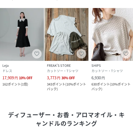
Leja
FREAK’S STORE
SHIPS
ドレス
カットソー・Tシャツ
カットソー・Tシャツ
17,909
3,773
6,930
円
10
%
OFF
円
30
%
OFF
円
162
ポイント
(
1倍
)
343
ポイント
(
10%ポイント
630
ポイント
(
10%ポイント
バック
)
バック
)
ディフューザー・お香・アロマオイル・キ
ャンドル
のランキング