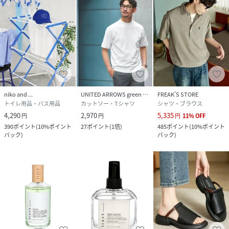
niko and ...
UNITED ARROWS green label relaxing
FREAK’S STORE
トイレ用品・バス用品
カットソー・Tシャツ
シャツ・ブラウス
4,290
2,970
5,335
円
円
円
11
%
OFF
390
ポイント
(
10%ポイント
27
ポイント
(
1倍
)
485
ポイント
(
10%ポイント
バック
)
バック
)