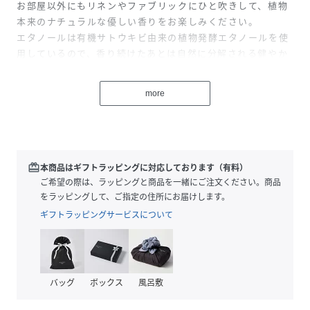
お部屋以外にもリネンやファブリックにひと吹きして、植物
本来のナチュラルな優しい香りをお楽しみください。
エタノールは有機サトウキビ由来の植物発酵エタノールを使
用しているので、香り続けたあとは自然に分解される健やか
なミストです。
more
■ アールグレイ&グリーン
バニラ、ムスクの甘い香りをベースに、アールグレイを特徴
づける香り高いベルガモットと、クールでみずみずしいキュ
ーカンバーをブレンドし、様々なティーフレーバーが斬新な
切り口で香ります。
redeem
本商品はギフトラッピングに対応しております（有料）
ご希望の際は、ラッピングと商品を一緒にご注文ください。商品
成分：
をラッピングして、ご指定の住所にお届けします。
水、エタノール、柿タンニン、香料、溶剤、BG、カミツレ花
ギフトラッピングサービスについて
エキス、セージ葉エキス、ホホバ葉エキス、ローズマリー葉
エキス
バッグ
ボックス
風呂敷
性別タイプ
ユニセックス