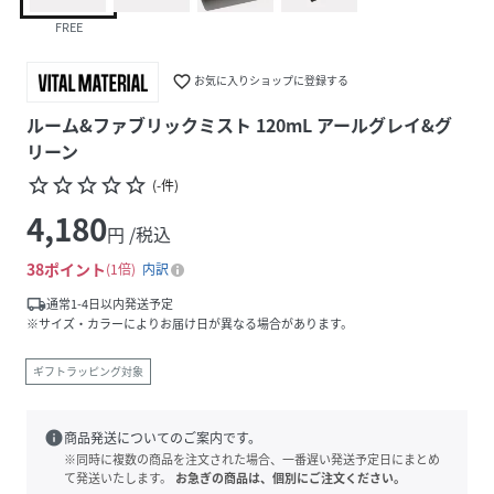
FREE
favorite_border
お気に入りショップに登録する
ルーム&ファブリックミスト 120mL アールグレイ&グ
リーン
star_border
star_border
star_border
star_border
star_border
(
-
件
)
4,180
円 /税込
38
ポイント
1倍
内訳
local_shipping
通常1-4日以内発送予定
※サイズ・カラーによりお届け日が異なる場合があります。
ギフトラッピング対象
info
商品発送についてのご案内です。
※同時に複数の商品を注文された場合、一番遅い発送予定日にまとめ
て発送いたします。
お急ぎの商品は、個別にご注文ください。