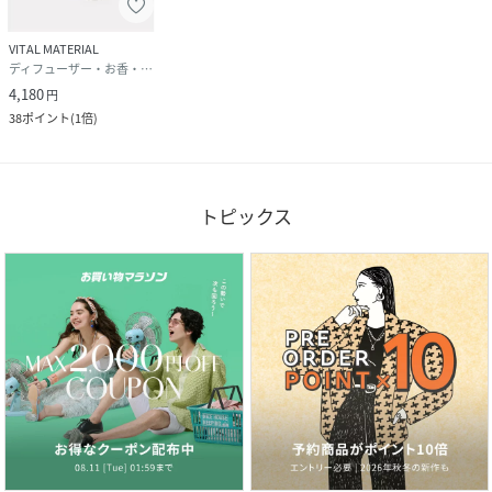
VITAL MATERIAL
ディフューザー・お香・アロマオイル・キャンドル
4,180
円
38
ポイント
(
1倍
)
トピックス