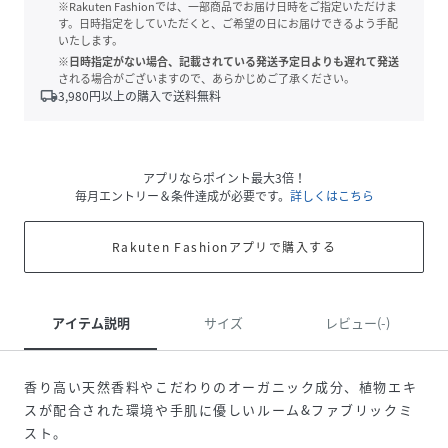
※Rakuten Fashionでは、一部商品でお届け日時をご指定いただけま
す。日時指定をしていただくと、ご希望の日にお届けできるよう手配
いたします。
※日時指定がない場合、記載されている発送予定日よりも遅れて発送
される場合がございますので、あらかじめご了承ください。
local_shipping
3,980
円以上の購入で送料無料
アプリならポイント最大3倍！
毎月エントリー＆条件達成が必要です。
詳しくはこちら
Rakuten Fashionアプリで購入する
アイテム説明
サイズ
レビュー(-)
香り高い天然香料やこだわりのオーガニック成分、植物エキ
スが配合された環境や手肌に優しいルーム&ファブリックミ
スト。