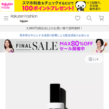
menu
home
search
favorite_border
shopping_cart
lock_outline
メニュー
トップ
検索
お気に入り
カート
ログイン
3,980円(税込)以上のお買い物で送料無料！
熊本県を中心とする地震の影響による配送遅延のお知らせ
1
/
4