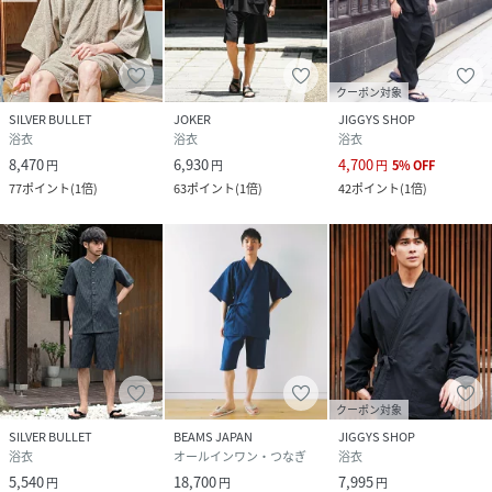
クーポン対象
SILVER BULLET
JOKER
JIGGYS SHOP
浴衣
浴衣
浴衣
8,470
6,930
4,700
円
円
円
5
%
OFF
77
ポイント
(
1倍
)
63
ポイント
(
1倍
)
42
ポイント
(
1倍
)
クーポン対象
SILVER BULLET
BEAMS JAPAN
JIGGYS SHOP
浴衣
オールインワン・つなぎ
浴衣
5,540
18,700
7,995
円
円
円