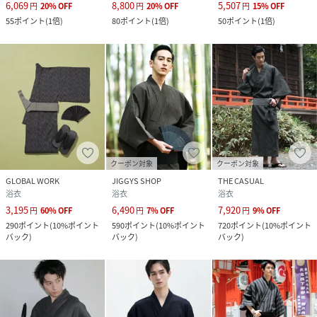
6,069
8,800
5,507
円
20
%
OFF
円
20
%
OFF
円
15
%
OFF
55
ポイント
(
1倍
)
80
ポイント
(
1倍
)
50
ポイント
(
1倍
)
クーポン対象
クーポン対象
GLOBAL WORK
JIGGYS SHOP
THE CASUAL
浴衣
浴衣
浴衣
3,195
6,490
7,920
円
60
%
OFF
円
7
%
OFF
円
9
%
OFF
290
ポイント
(
10%ポイント
590
ポイント
(
10%ポイント
720
ポイント
(
10%ポイント
バック
)
バック
)
バック
)