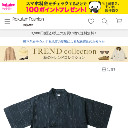
menu
home
search
favorite_border
shopping_cart
lock_outline
メニュー
トップ
検索
お気に入り
カート
ログイン
3,980円(税込)以上のお買い物で送料無料！
熊本県を中心とする地震の影響による配送遅延のお知らせ
1
/
57