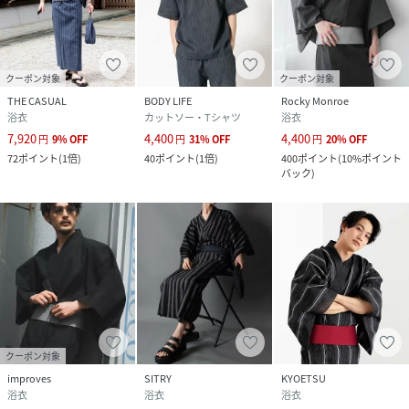
クーポン対象
クーポン対象
THE CASUAL
BODY LIFE
Rocky Monroe
浴衣
カットソー・Tシャツ
浴衣
7,920
4,400
4,400
円
9
%
OFF
円
31
%
OFF
円
20
%
OFF
72
ポイント
(
1倍
)
40
ポイント
(
1倍
)
400
ポイント
(
10%ポイント
バック
)
クーポン対象
improves
SITRY
KYOETSU
浴衣
浴衣
浴衣