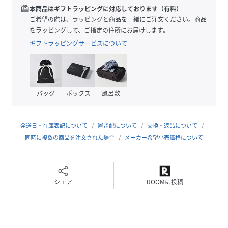
▼ご注意
redeem
本商品はギフトラッピングに対応しております（有料）
※サイズ選びについて
ご希望の際は、ラッピングと商品を一緒にご注文ください。商品
大きめのつくりとなっております。痩せ型の方には小さめの
をラッピングして、ご指定の住所にお届けします。
サイズを推奨しております。
ギフトラッピングサービスについて
※商品の色味につきましては、ご利用のPC、スマートフォン
のモニタ環境により実際のカラーと画像の色味が違って見え
る場合がございます。あらかじめご了承の上、ご注文くださ
い。
バッグ
ボックス
風呂敷
※商品特性、縫製や素材により同サイズでも、若干の誤差が
生じてしまうことを予めご了承ください。
※生産過程におきまして、1cmから2cm程度のサイズ個体差
発送日・在庫表記について
置き配について
交換・返品について
が生じる場合がございます。
同時に複数の商品を注文された場合
メーカー希望小売価格について
性別タイプ
メンズ
シェア
ROOMに投稿
原産国
ミャンマー
素材
綿100%