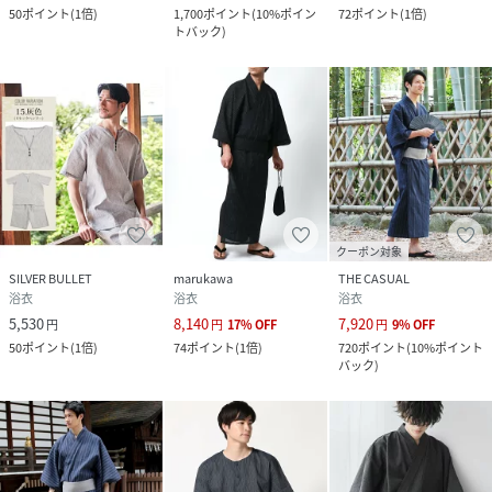
50
ポイント
(
1倍
)
1,700
ポイント
(
10%ポイン
72
ポイント
(
1倍
)
トバック
)
クーポン対象
SILVER BULLET
marukawa
THE CASUAL
浴衣
浴衣
浴衣
5,530
8,140
7,920
円
円
17
%
OFF
円
9
%
OFF
50
ポイント
(
1倍
)
74
ポイント
(
1倍
)
720
ポイント
(
10%ポイント
バック
)