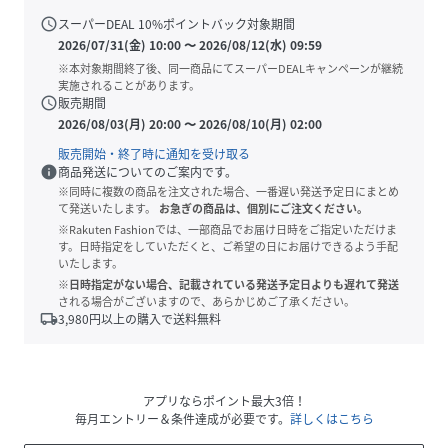
schedule
スーパーDEAL
10
%ポイントバック対象期間
2026/07/31(金) 10:00
〜
2026/08/12(水) 09:59
※本対象期間終了後、同一商品にてスーパーDEALキャンペーンが継続
実施されることがあります。
schedule
販売期間
2026/08/03(月) 20:00
〜
2026/08/10(月) 02:00
販売開始・終了時に通知を受け取る
info
商品発送についてのご案内です。
※同時に複数の商品を注文された場合、一番遅い発送予定日にまとめ
て発送いたします。
お急ぎの商品は、個別にご注文ください。
※Rakuten Fashionでは、一部商品でお届け日時をご指定いただけま
す。日時指定をしていただくと、ご希望の日にお届けできるよう手配
いたします。
※日時指定がない場合、記載されている発送予定日よりも遅れて発送
される場合がございますので、あらかじめご了承ください。
local_shipping
3,980
円以上の購入で送料無料
アプリならポイント最大3倍！
毎月エントリー＆条件達成が必要です。
詳しくはこちら