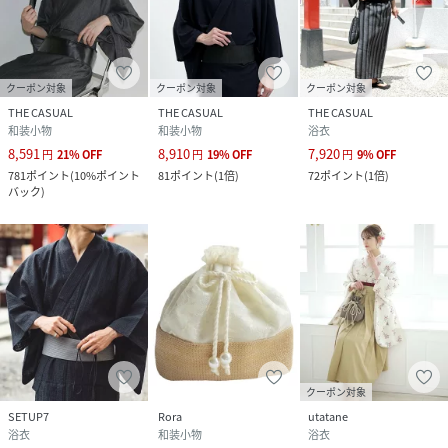
クーポン対象
クーポン対象
クーポン対象
THE CASUAL
THE CASUAL
THE CASUAL
和装小物
和装小物
浴衣
8,591
8,910
7,920
円
21
%
OFF
円
19
%
OFF
円
9
%
OFF
781
ポイント
(
10%ポイント
81
ポイント
(
1倍
)
72
ポイント
(
1倍
)
バック
)
クーポン対象
SETUP7
Rora
utatane
浴衣
和装小物
浴衣