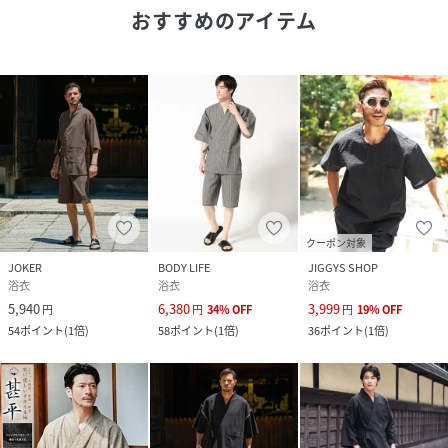
クリーニング
洗濯機洗い可
おすすめのアイテム
品番
FP8801_spu150062
(
spu150062-65-M FP8801
)
クーポン対象
JOKER
BODY LIFE
JIGGYS SHOP
浴衣
浴衣
浴衣
5,940
6,380
3,999
円
円
34
%
OFF
円
19
%
OFF
54
ポイント
(
1倍
)
58
ポイント
(
1倍
)
36
ポイント
(
1倍
)