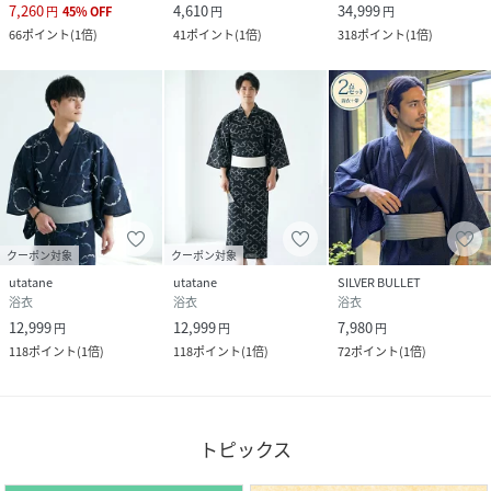
7,260
4,610
34,999
円
45
%
OFF
円
円
66
ポイント
(
1倍
)
41
ポイント
(
1倍
)
318
ポイント
(
1倍
)
クーポン対象
クーポン対象
utatane
utatane
SILVER BULLET
浴衣
浴衣
浴衣
12,999
12,999
7,980
円
円
円
118
ポイント
(
1倍
)
118
ポイント
(
1倍
)
72
ポイント
(
1倍
)
トピックス