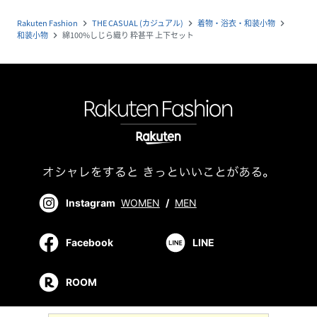
Rakuten Fashion
THE CASUAL (カジュアル)
着物・浴衣・和装小物
navigate_next
navigate_next
navigate_next
和装小物
綿100%しじら織り 粋甚平 上下セット
navigate_next
Instagram
WOMEN
/
MEN
Facebook
LINE
ROOM