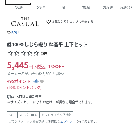
703絣
うす墨
紺
701黒
濃紺絣
紺絣(そ
favorite_border
お気に入りショップに登録する
SPU
sell
綿100%しじら織り 粋甚平 上下セット
star_border
star_border
star_border
star_border
star_border
(
0
件
)
5,445
円 /税込
1
%OFF
メーカー希望小売価格
5,500
円 /税込
495
ポイント
内訳
10%ポイントバック
local_shipping
4-15日以内発送予定
※サイズ・カラーによりお届け日が異なる場合があります。
SALE
スーパーDEAL
ギフトラッピング対象
ブランドクーポン対象商品
ご利用には
ログイン
・獲得が必要です。