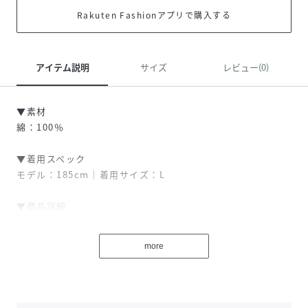
Rakuten Fashionアプリで購入する
アイテム説明
サイズ
レビュー(0)
▼素材
綿：100％
▼着用スペック
モデル：185cm｜着用サイズ：L
▼商品詳細
透け感：なし（陽にかざすと透け感が出ます）
裏地：なし
more
伸縮性：なし
お手入れ：洗濯機洗い可
原産国：ミャンマー