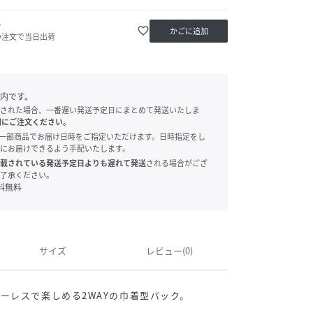
か
favorite_border
かごに追加
の注文で当日出荷
内です。
された場合、一番遅い発送予定日にまとめて発送いたしま
別にご注文ください。
onでは、一部商品でお届け日時をご指定いただけます。日時指定をし
にお届けできるよう手配いたします。
載されている発送予定日よりも遅れて発送
される場合がござ
了承ください。
料無料
サイズ
レビュー(0)
ーレスで楽しめる2WAYの巾着型バック。