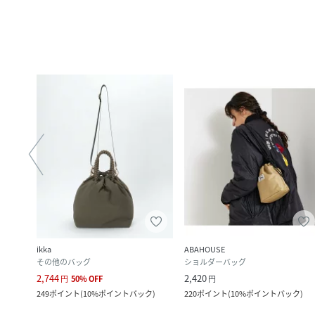
ikka
ABAHOUSE
その他のバッグ
ショルダーバッグ
2,744
2,420
円
50
%
OFF
円
249
ポイント
(
10%ポイントバック
)
220
ポイント
(
10%ポイントバック
)