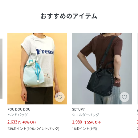
おすすめのアイテム
POU DOU DOU
SETUP7
ハンドバッグ
ショルダーバッグ
2,633
1,980
円
40
%
OFF
円
55
%
OFF
239
ポイント
(
10%ポイントバック
)
18
ポイント
(
1倍
)