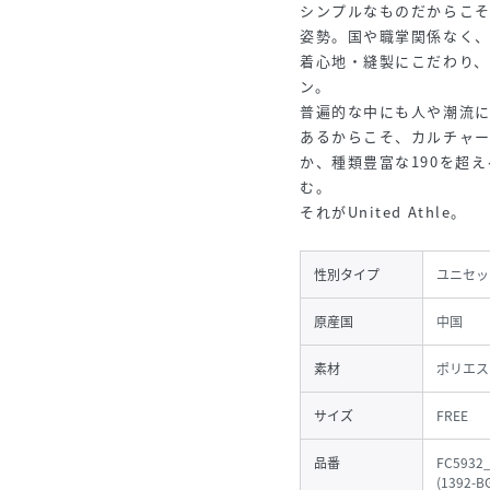
シンプルなものだからこ
姿勢。国や職掌関係なく
着心地・縫製にこだわり
ン。
普遍的な中にも人や潮流
あるからこそ、カルチャ
か、種類豊富な190を超
む。
それがUnited Athle。
性別タイプ
ユニセッ
原産国
中国
素材
ポリエス
サイズ
FREE
品番
FC5932
(
1392-B