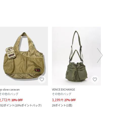
go slow caravan
VENCE EXCHANGE
yield
その他のバッグ
その他のバッグ
ショ
2,772
3,199
2,640
円
10
%
OFF
円
27
%
OFF
252
ポイント
(
10%ポイントバック
)
29
ポイント
(
1倍
)
24
ポ