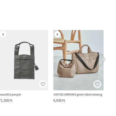
5
6
7
beautiful people
UNITED ARROWS green label relaxing
IACUC
71,500
6,930
68,2
円
円