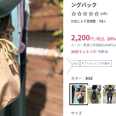
ングバック
star_border
star_border
star_border
star_border
star_border
(
0
件
)
74
お気に入り登録数：
人
2,200
円 /税込
20
%
メーカー希望小売価格
2,750
円 
20
ポイント
1倍
内訳
SALE
ギフトラッピング対象外
カラー：
BGE
サイズ