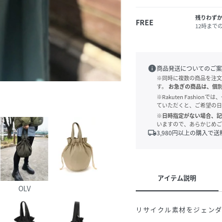
残りわず
FREE
12時まで
info
商品発送についてのご案
※同時に複数の商品を注文
す。
お急ぎの商品は、個
※Rakuten Fashi
ていただくと、ご希望の日
※日時指定がない場合、記
いますので、あらかじめご
local_shipping
3,980
円以上の購入で送
アイテム説明
OLV
リサイクル素材をジェンダ