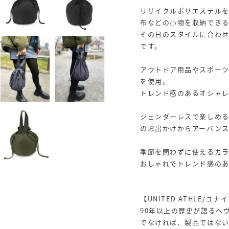
リサイクルポリエステル
布などの小物を収納でき
その日のスタイルに合わ
です。
アウトドア用品やスポー
を使用。
トレンド感のあるオシャ
ジェンダーレスで楽しめ
のお出かけからアーバン
季節を問わずに使えるカ
おしゃれでトレンド感の
【UNITED ATHLE/ユ
90年以上の歴史が語るヘ
でなければ、製品ではな