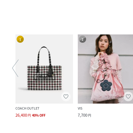
1
2
COACH OUTLET
VIS
26,400
7,700
円
40
%
OFF
円