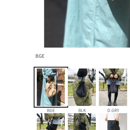
BGE
BGE
BLK
D.GRY