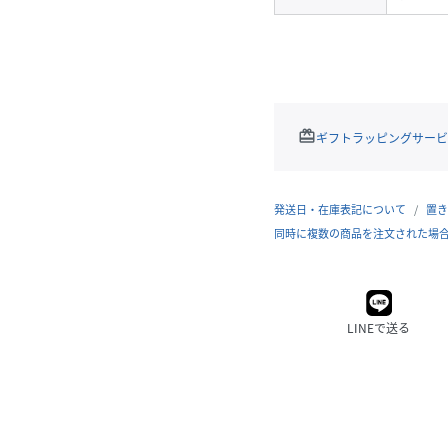
redeem
ギフトラッピングサービ
発送日・在庫表記について
置き
同時に複数の商品を注文された場
LINEで送る