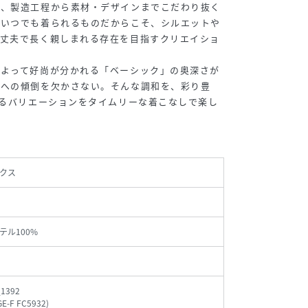
そ、製造工程から素材・デザインまでこだわり抜く
、いつでも着られるものだからこそ、シルエットや
、丈夫で長く親しまれる存在を目指すクリエイショ
によって好尚が分かれる「ベーシック」の奥深さが
ーへの傾倒を欠かさない。そんな調和を、彩り豊
えるバリエーションをタイムリーな着こなしで楽し
クス
テル100%
_1392
GE-F FC5932
)