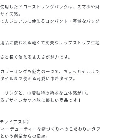
を使用したドローストリングバッグは、スマホや財
るサイズ感。
せてカジュアルに使えるコンパクト・軽量なバッグ
ツ用品に使われる軽くて丈夫なリップストップ生地
レさと長く使える丈夫さが魅力です。
るカラーリングも魅力の一つで、ちょっとそこまで
スタイルまで使える可愛い巾着タイプ。
ラーリングと、巾着独特の絶妙な立体感が◎。
あるデザインかつ地球に優しい商品です！
ナイテッドアスレ】
ヴィーデューティーな物づくりへのこだわり。タフ
いという創業からの伝統。