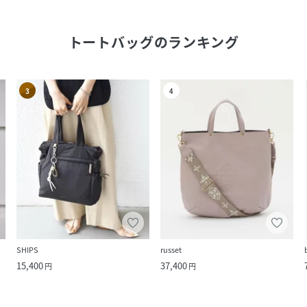
トートバッグ
のランキング
3
4
SHIPS
russet
15,400
37,400
円
円