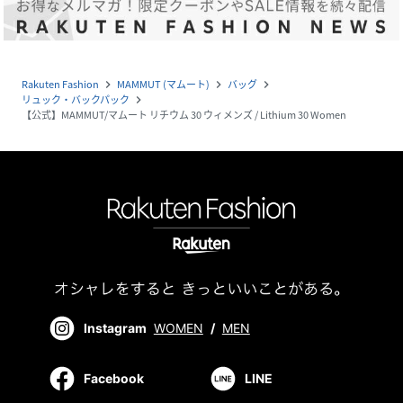
Rakuten Fashion
MAMMUT (マムート)
バッグ
navigate_next
navigate_next
navigate_next
リュック・バックパック
navigate_next
【公式】MAMMUT/マムート リチウム 30 ウィメンズ / Lithium 30 Women
Instagram
WOMEN
/
MEN
Facebook
LINE