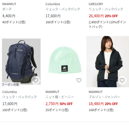
MAMMUT
Columbia
GREGORY
ポーチ
リュック・バックパック
リュック・バックパック
4,400
17,600
26,400
円
円
円
20
%
OFF
40
ポイント
(
1倍
)
160
ポイント
(
1倍
)
2,400
ポイント
(
10%ポイン
トバック
)
クーポン対象
Columbia
MAMMUT
MAMMUT
リュック・バックパック
ニット帽・ビーニー
ブルゾン・ジャンパー
17,600
2,750
18,480
円
円
50
%
OFF
円
20
%
OFF
160
ポイント
(
1倍
)
25
ポイント
(
1倍
)
168
ポイント
(
1倍
)