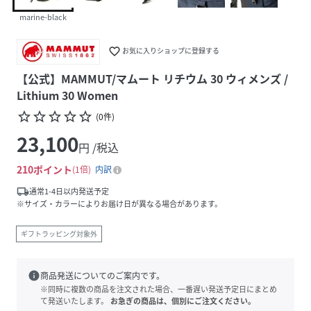
marine-black
favorite_border
お気に入りショップに登録する
【公式】MAMMUT/マムート リチウム 30 ウィメンズ /
Lithium 30 Women
star_border
star_border
star_border
star_border
star_border
(
0
件
)
23,100
円 /税込
210
ポイント
1倍
内訳
local_shipping
通常1-4日以内発送予定
※サイズ・カラーによりお届け日が異なる場合があります。
ギフトラッピング対象外
info
商品発送についてのご案内です。
※同時に複数の商品を注文された場合、一番遅い発送予定日にまとめ
て発送いたします。
お急ぎの商品は、個別にご注文ください。