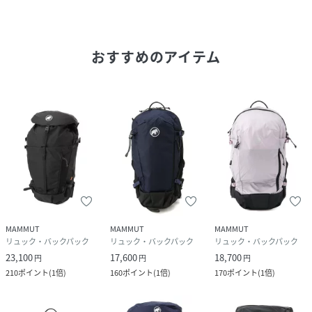
• キーポケット付き外および内ポケットには雨蓋を装備
• 大きなジッパー付きのフロントポケット
• 伸縮性のある大きなフロントポケット1つ
おすすめのアイテム
• ハイドレーション システム対応
• メッシュ サイド ポケット2つ
• ヒップベルトにあるジッパー付きポケット
• 前に引くタイプのヒップベルト調節
• 超軽量で通気性に非常に優れたEVAパッド
• 3-D EVAフォームとエアチャンネルにより背中の通気性を
確保
• サイド コンプレッション ストラップ
性別タイプ
レディース
MAMMUT
MAMMUT
MAMMUT
リュック・バックパック
リュック・バックパック
リュック・バックパック
原産国
ベトナム
23,100
17,600
18,700
円
円
円
210
ポイント
(
1倍
)
160
ポイント
(
1倍
)
170
ポイント
(
1倍
)
サイズ
30L
品番
FA5375_2530