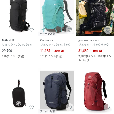
クーポン対象
MAMMUT
Columbia
go slow caravan
リュック・バックパック
リュック・バックパック
リュック・バックパック
29,700
11,165
31,680
円
円
30
%
OFF
円
10
%
OFF
270
ポイント
(
1倍
)
101
ポイント
(
1倍
)
2,880
ポイント
(
10%ポイン
トバック
)
クーポン対象