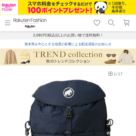
menu
home
search
favorite_border
shopping_cart
lock_outline
メニュー
トップ
検索
お気に入り
カート
ログイン
3,980円(税込)以上のお買い物で送料無料！
熊本県を中心とする地震の影響による配送遅延のお知らせ
1
/
17