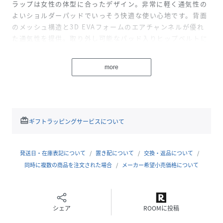
ラップは女性の体型に合ったデザイン。非常に軽く通気性の
よいショルダーパッドでいっそう快適な使い心地です。背面
のメッシュ構造と3D EVAフォームのエアチャンネルが優れ
た通気性を提供。取り外し可能なパッド入りヒップベルトに
はスマートフォンを収納できる折りたたみ式ポケットが付い
ています。一体型レインカバーも同様に取り外しができま
more
す。Lithium 30 Womenはハイドレーションシステムに対
応。歩きながらでも出し入れが簡単なサイドのメッシュポケ
ットも便利です。山の頼もしいパートナーとして多彩に活躍
します。
• 縫製パターン: Basic
redeem
ギフトラッピングサービスについて
• 背面システム: CONTACT U FrameTM
• レインカバー: はい
• 重量: 910 g
発送日・在庫表記について
置き配について
交換・返品について
特徴
同時に複数の商品を注文された場合
メーカー希望小売価格について
• 女性の体型に合わせたキャリングシステム
• 取り外し可能な一体型レインカバー
• ポールキャリア
シェア
ROOMに投稿
• ヒップベルトに折り畳み式携帯電話用ポケット
• 取り外し可能なパッド入りヒップベルト