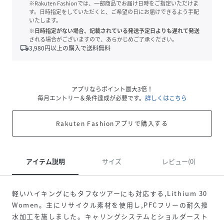
※Rakuten Fashionでは、一部商品でお届け日時をご指定いただけま
す。日時指定をしていただくと、ご希望の日にお届けできるよう手配
いたします。
※日時指定がない場合、記載されている発送予定日よりも遅れて発送
される場合がございますので、あらかじめご了承ください。
local_shipping
3,980
円以上の購入で送料無料
アプリならポイント最大3倍！
毎月エントリー＆条件達成が必要です。
詳しくはこちら
Rakuten Fashionアプリで購入する
アイテム説明
サイズ
レビュー(0)
軽いハイキングにもタフなツアーにも対応する,Lithium 30
Women。主にリサイクル素材を使用し,PFCフリーの耐久撥
水加工を施しました。キャリングシステムとショルダースト