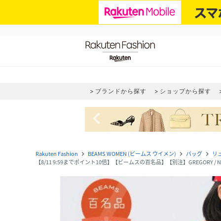
ブランドから探す
ショップから探す
navigate_before
Rakuten Fashion
BEAMS WOMEN (ビームス ウイメン)
バッグ
リ
navigate_next
navigate_next
navigate_next
【8/11 9:59までポイント10倍】【ビームスの百名品】【別注】GREGORY /