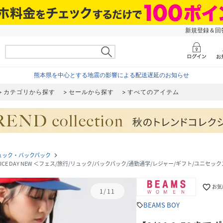
新規登録＆回答
熊本県を中心とする地震の影響による配送遅延のお知らせ
カテゴリから探す
セールから探す
すべてのアイテム
ュック・バックパック
navigate_next
 NICE DAY NEW ＜フェス/旅行/リュック/バックパック/通勤通学/レジャー/ギフト/ユニセッ
favorite_border
お気
1
/
11
BEAMS BOY
sell