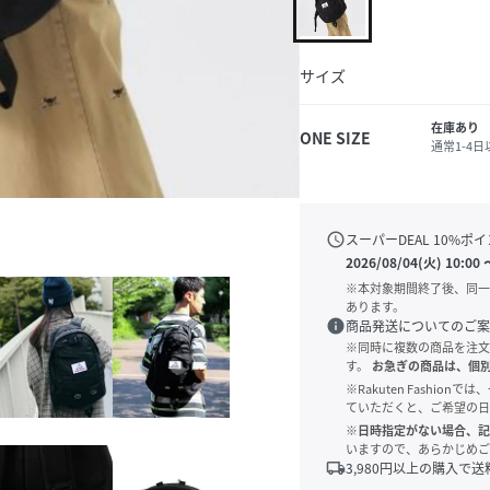
サイズ
在庫あり
ONE SIZE
通常1-4
schedule
スーパーDEAL
10
%ポイ
2026/08/04(火) 10:00
※本対象期間終了後、同一
あります。
info
商品発送についてのご案
※同時に複数の商品を注文
す。
お急ぎの商品は、個
※Rakuten Fashi
ていただくと、ご希望の日
※日時指定がない場合、記
いますので、あらかじめご
local_shipping
3,980
円以上の購入で送