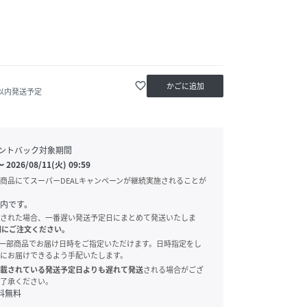
favorite_border
かごに追加
日以内発送予定
ントバック対象期間
〜
2026/08/11(火) 09:59
商品にてスーパーDEALキャンペーンが継続実施されることが
内です。
された場合、一番遅い発送予定日にまとめて発送いたしま
別にご注文ください。
onでは、一部商品でお届け日時をご指定いただけます。日時指定をし
にお届けできるよう手配いたします。
載されている発送予定日よりも遅れて発送
される場合がござ
了承ください。
料無料