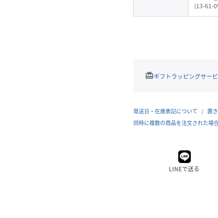
(
13-61-0
redeem
ギフトラッピングサービ
発送日・在庫表記について
置き
同時に複数の商品を注文された場
LINEで送る