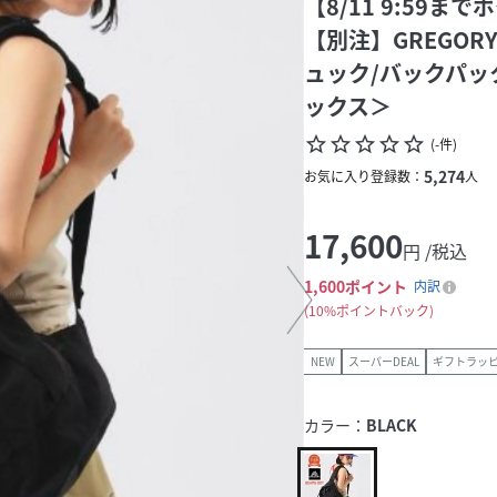
【8/11 9:59
【別注】GREGORY 
ュック/バックパッ
ックス＞
star_border
star_border
star_border
star_border
star_border
(
-
件
)
5,274
お気に入り登録数：
人
17,600
円 /税込
1,600
ポイント
内訳
10%ポイントバック
NEW
スーパーDEAL
ギフトラッ
カラー：
BLACK