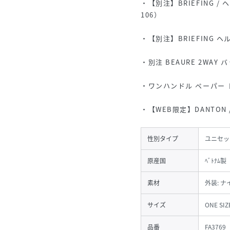
・【別注】BRIEFING / ヘ
106）
・【別注】BRIEFING ヘル
・別注 BEAURE 2WAY バ
・ワンハンドル ペーパー ト
・【WEB限定】DANTON /
性別タイプ
ユニセッ
原産国
ﾍﾞﾄﾅﾑ製
素材
外装: ナ
サイズ
ONE SIZ
品番
FA3769_