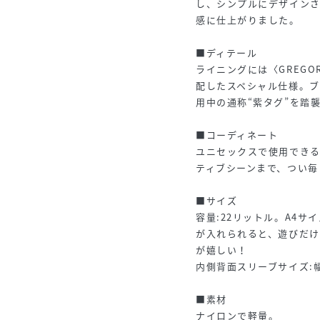
し、シンプルにデザイン
感に仕上がりました。
■ディテール
ライニングには〈GREGO
配したスペシャル仕様。ブ
用中の通称“紫タグ”を踏
■コーディネート
ユニセックスで使用でき
ティブシーンまで、つい毎
■サイズ
容量:22リットル。A4サ
が入れられると、遊びだ
が嬉しい！
内側背面スリーブサイズ:幅2
■素材
ナイロンで軽量。