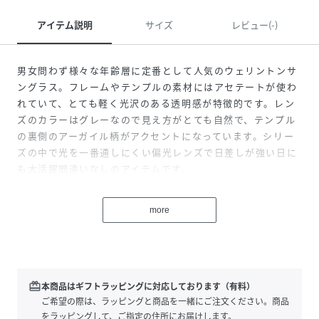
アイテム説明
サイズ
レビュー(-)
男女問わず様々な年齢層に定番として人気のウェリントンサ
ングラス。フレームやテンプルの素材にはアセテートが使わ
れていて、とても軽く光沢のある透明感が特徴的です。レン
ズのカラーはグレーなので見え方がとても自然で、テンプル
の裏側のアーガイル柄がアクセントになっています。シリー
ズの中で光を一番通しにくい偏光レンズで日差しが強い日に
も大活躍間違いなしのアイテムです。
可視光線透過率 12%
more
紫外線透過率 1.0%以下
性別タイプ
ユニセックス
redeem
本商品はギフトラッピングに対応しております（有料）
原産国
中国
ご希望の際は、ラッピングと商品を一緒にご注文ください。商品
をラッピングして、ご指定の住所にお届けします。