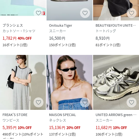
ブランシェス
Onitsuka Tiger
BEAUTY&YOUTH UNITED ARROWS
カットソー・Tシャツ
スニーカー
トートバッグ
1,782
16,500
8,910
円
40
%
OFF
円
円
16
ポイント
(
1倍
)
150
ポイント
(
1倍
)
81
ポイント
(
1倍
)
FREAK’S STORE
MAISON SPECIAL
UNITED ARROWS green label relaxing
ワンピース
ネックレス
スニーカー
5,395
15,136
11,682
円
10
%
OFF
円
20
%
OFF
円
10
%
OFF
490
ポイント
(
10%ポイント
137
ポイント
(
1倍
)
106
ポイント
(
1倍
)