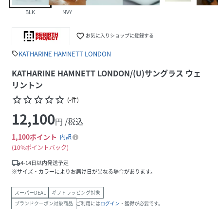
BLK
NVY
favorite_border
お気に入りショップに登録する
KATHARINE HAMNETT LONDON
sell
KATHARINE HAMNETT LONDON/(U)サングラス ウェ
リントン
star_border
star_border
star_border
star_border
star_border
(
-
件
)
12,100
円 /税込
1,100
ポイント
内訳
10%ポイントバック
local_shipping
4-14日以内発送予定
※サイズ・カラーによりお届け日が異なる場合があります。
スーパーDEAL
ギフトラッピング対象
ブランドクーポン対象商品
ご利用には
ログイン
・獲得が必要です。