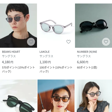
BEAMS HEART
LAKOLE
NUMBER (N)INE
サングラス
サングラス
サングラス
4,180
1,100
6,600
円
円
円
570
ポイント
(
15%ポイント
100
ポイント
(
10%ポイント
60
ポイント
(
1倍
)
バック
)
バック
)