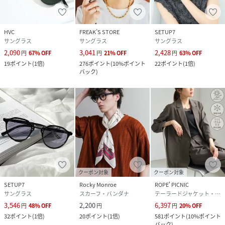
HVC
FREAK’S STORE
SETUP7
サングラス
サングラス
サングラス
2,090
3,041
2,428
円
67
%
OFF
円
21
%
OFF
円
63
%
OFF
19
ポイント
(
1倍
)
276
ポイント
(
10%ポイント
22
ポイント
(
1倍
)
バック
)
クーポン対象
クーポン対象
SETUP7
Rocky Monroe
ROPE' PICNIC
サングラス
スカーフ・バンダナ
テーラードジャケット・ブレザー
3,546
2,200
6,397
円
48
%
OFF
円
円
20
%
OFF
32
ポイント
(
1倍
)
20
ポイント
(
1倍
)
581
ポイント
(
10%ポイント
バック
)