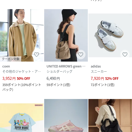
クーポン対象
coen
UNITED ARROWS green label relaxing
adidas
その他のジャケット・アウター
ショルダーバッグ
スニーカー
3,952
6,490
7,920
円
50
%
OFF
円
円
52
%
OFF
359
ポイント
(
10%ポイント
59
ポイント
(
1倍
)
72
ポイント
(
1倍
)
バック
)