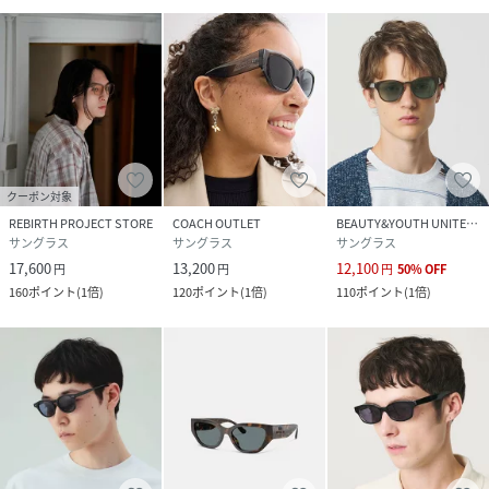
クーポン対象
REBIRTH PROJECT STORE
COACH OUTLET
BEAUTY&YOUTH UNITED ARROWS
サングラス
サングラス
サングラス
17,600
13,200
12,100
円
円
円
50
%
OFF
160
ポイント
(
1倍
)
120
ポイント
(
1倍
)
110
ポイント
(
1倍
)