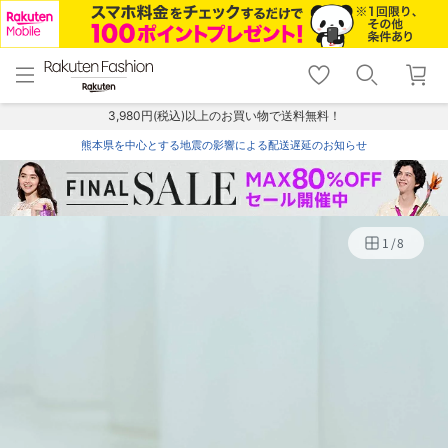
menu
home
search
favorite_border
shopping_cart
lock_outline
メニュー
トップ
検索
お気に入り
カート
ログイン
3,980円(税込)以上のお買い物で送料無料！
熊本県を中心とする地震の影響による配送遅延のお知らせ
1
/
8