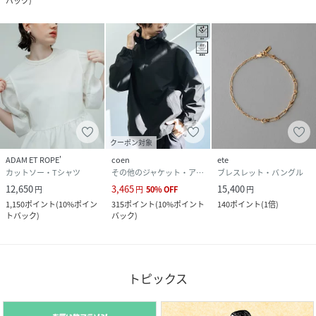
バック
)
クーポン対象
ADAM ET ROPE'
coen
ete
カットソー・Tシャツ
その他のジャケット・アウター
ブレスレット・バングル
12,650
3,465
15,400
円
円
50
%
OFF
円
1,150
ポイント
(
10%ポイン
315
ポイント
(
10%ポイント
140
ポイント
(
1倍
)
トバック
)
バック
)
トピックス