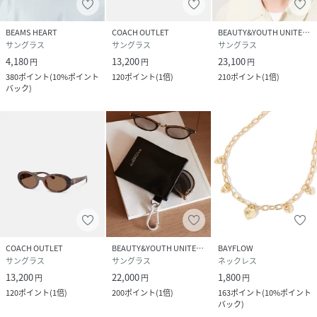
BEAMS HEART
COACH OUTLET
BEAUTY&YOUTH UNITED ARROWS
サングラス
サングラス
サングラス
4,180
13,200
23,100
円
円
円
380
ポイント
(
10%ポイント
120
ポイント
(
1倍
)
210
ポイント
(
1倍
)
バック
)
COACH OUTLET
BEAUTY&YOUTH UNITED ARROWS
BAYFLOW
サングラス
サングラス
ネックレス
13,200
22,000
1,800
円
円
円
120
ポイント
(
1倍
)
200
ポイント
(
1倍
)
163
ポイント
(
10%ポイント
バック
)