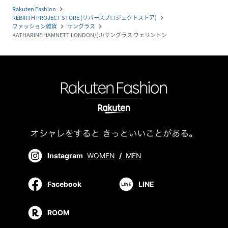
Rakuten Fashion
navigate_next
REBIRTH PROJECT STORE (リバースプロジェクトストア)
navigate_next
ファッション雑貨
サングラス
navigate_next
navigate_next
KATHARINE HAMNETT LONDON/(U)サングラス ウェリントン
Instagram
WOMEN
/
MEN
Facebook
LINE
ROOM