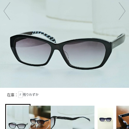
在庫：
F
残りわずか