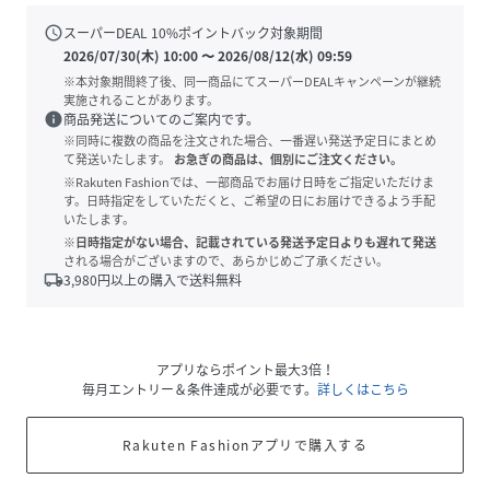
schedule
スーパーDEAL
10
%ポイントバック対象期間
2026/07/30(木) 10:00
〜
2026/08/12(水) 09:59
※本対象期間終了後、同一商品にてスーパーDEALキャンペーンが継続
実施されることがあります。
info
商品発送についてのご案内です。
※同時に複数の商品を注文された場合、一番遅い発送予定日にまとめ
て発送いたします。
お急ぎの商品は、個別にご注文ください。
※Rakuten Fashionでは、一部商品でお届け日時をご指定いただけま
す。日時指定をしていただくと、ご希望の日にお届けできるよう手配
いたします。
※日時指定がない場合、記載されている発送予定日よりも遅れて発送
される場合がございますので、あらかじめご了承ください。
local_shipping
3,980
円以上の購入で送料無料
アプリならポイント最大3倍！
毎月エントリー＆条件達成が必要です。
詳しくはこちら
Rakuten Fashionアプリで購入する