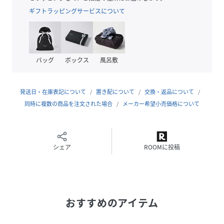
素材
レンズ:プラスチック
レンズわく、テンプル:アセテート
ギフトラッピングサービスについて
サイズ
F
品番
EZ1192_158707139
バッグ
ボックス
風呂敷
(
158707139-BLK-F EZ1192
)
発送日・在庫表記について
置き配について
交換・返品について
同時に複数の商品を注文された場合
メーカー希望小売価格について
シェア
ROOMに投稿
おすすめのアイテム