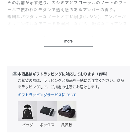
その名前が示す通り、カシミアとフローラルのノートのヴェ
ールで覆われたモダンで透明感のあるアンバーの香り。
繊細なパウダリーなノートと甘い樹脂(レジン)、アンバーが
オリエンタルなアコードを演出しながら、絶妙なニュアンス
と半透明な空気感を加えます。
はじけるような爽やかでスパイシーなピンクペッパーが、ロ
more
ーズを思わせる香りのゼラニウムと交じり合います。
そして、ミステリアスなオーキッドのアコードが繊細で印象
深いフローラルなハートノートを演出し、華やかでフレッシ
ュなへディオンと透明感のあるフローラルノートを生み出し
ます。
redeem
本商品はギフトラッピングに対応しております（有料）
ソフトなパウダーを思わせるリッチで輝くようなラストノー
ご希望の際は、ラッピングと商品を一緒にご注文ください。商品
トは、アンバー、バニラバーボン、ムスク、センシュアルで
をラッピングして、ご指定の住所にお届けします。
アニマリックな香りを生むラブダナム、暖かみを感じさせる
ギフトラッピングサービスについて
サンダルウッドのブレンドにより生まれます。
【fragrans notes】
バッグ
ボックス
風呂敷
TOP
ピンクベリー / ルバーブタッチ / ゼラニウム