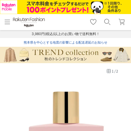
menu
home
search
favorite_border
shopping_cart
lock_outline
メニュー
トップ
検索
お気に入り
カート
ログイン
3,980円(税込)以上のお買い物で送料無料！
熊本県を中心とする地震の影響による配送遅延のお知らせ
1
/
2