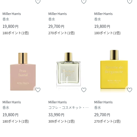
＜お電話でのお問い合わせ＞
固定電話からのお問い合わせ
Miller Harris
Miller Harris
Miller Harris
0120-542-065（フリーダイヤル）
香水
香水
香水
19,800
29,700
19,800
円
円
円
携帯・公衆電話からのお問い合わせ
050-5577-7001（有料）
180
ポイント
(
1倍
)
270
ポイント
(
1倍
)
180
ポイント
(
1倍
)
＜カスタマーセンター営業時間＞
営業時間：9時～18時
Miller Harris
Miller Harris
Miller Harris
香水
コフレ・コスメキット・ギフトセット
香水
19,800
33,990
29,700
円
円
円
180
ポイント
(
1倍
)
309
ポイント
(
1倍
)
270
ポイント
(
1倍
)