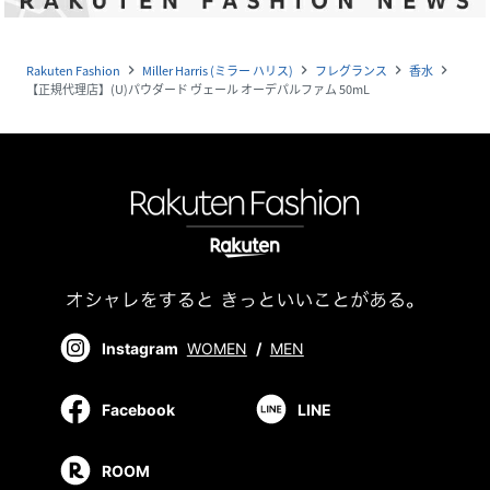
Rakuten Fashion
Miller Harris (ミラー ハリス)
フレグランス
香水
navigate_next
navigate_next
navigate_next
navigate_next
【正規代理店】(U)パウダード ヴェール オーデパルファム 50mL
Instagram
WOMEN
/
MEN
Facebook
LINE
ROOM