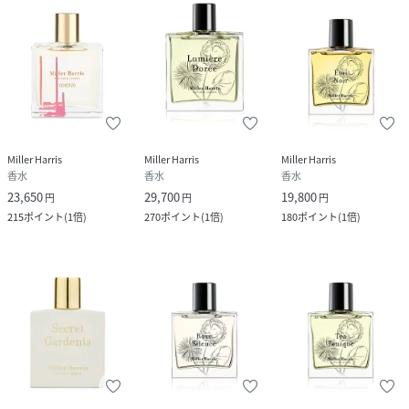
Miller Harris
Miller Harris
Miller Harris
香水
香水
香水
23,650
29,700
19,800
円
円
円
215
ポイント
(
1倍
)
270
ポイント
(
1倍
)
180
ポイント
(
1倍
)