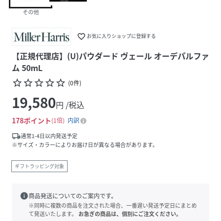
その他
favorite_border
お気に入りショップに登録する
【正規代理店】(U)パウダード ヴェール オーデパルファ
ム 50mL
star_border
star_border
star_border
star_border
star_border
(
0
件
)
19,580
円 /税込
178
ポイント
1倍
内訳
local_shipping
通常1-4日以内発送予定
※サイズ・カラーによりお届け日が異なる場合があります。
ギフトラッピング対象
info
商品発送についてのご案内です。
※同時に複数の商品を注文された場合、一番遅い発送予定日にまとめ
て発送いたします。
お急ぎの商品は、個別にご注文ください。