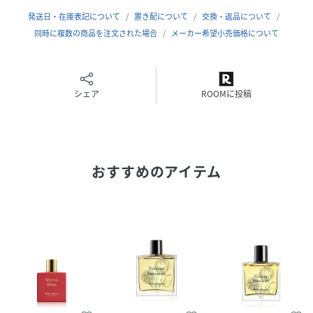
HEART
発送日・在庫表記について
置き配について
交換・返品について
トランスパレントフローラルズ / へディオン / オーキッド
同時に複数の商品を注文された場合
メーカー希望小売価格について
BASE
ニューカレドニア産サンダルウッド / パチョリ / アンバー /
ラブダナム / バニラバーボンアブソリュート / ムスク / カシ
ミア
シェア
ROOMに投稿
全成分：変性アルコール・ 香料・ 水
性別タイプ
ユニセックス
おすすめのアイテム
原産国
イギリス
サイズ
50ml
品番
EY7704_77039105A
(
77039105A-ONE-50 EY7704
)
広告文責
販売元：楽天グループ株式会社