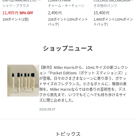
UNITED ARROWS LTD. OUTLET
LOWRYS FARM
COLLAGE GALLARDAGALANTE
シャツ・ブラウス
チャーム・キーチェーン
その他のパンツ
11,495
2,490
15,400
円
50
%
OFF
円
円
104
ポイント
(
1倍
)
226
ポイント
(
10%ポイント
1,400
ポイント
(
10%ポイン
バック
)
トバック
)
ショップニュース
【新作】Miller Harrisから、10mLサイズの新コレクシ
ョン「Pocket Editions（ポケット エディションズ）」
が登場。日々のさまざまなシーンに寄り添う、ポケッ
トサイズのフレグランス。小さなボトルに、無限の表
現を。Miller Harrisならではの香りの芸術性を、デス
クから旅先まで、いつでもどこへでも持ち歩けるサイ
ズに閉じ込めました。
2026.08.07
トピックス