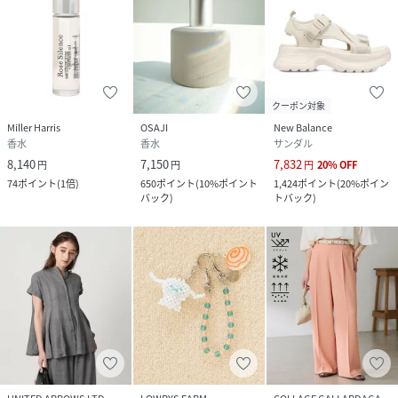
クーポン対象
Miller Harris
OSAJI
New Balance
香水
香水
サンダル
8,140
7,150
7,832
円
円
円
20
%
OFF
74
ポイント
(
1倍
)
650
ポイント
(
10%ポイント
1,424
ポイント
(
20%ポイン
バック
)
トバック
)