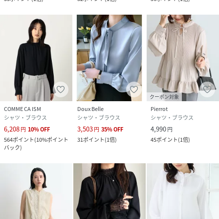
クーポン対象
COMME CA ISM
Doux Belle
Pierrot
シャツ・ブラウス
シャツ・ブラウス
シャツ・ブラウス
6,208
3,503
4,990
円
10
%
OFF
円
35
%
OFF
円
564
ポイント
(
10%ポイント
31
ポイント
(
1倍
)
45
ポイント
(
1倍
)
バック
)