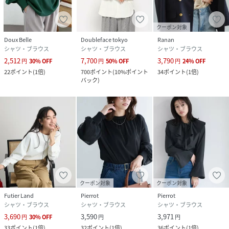
クーポン対象
Doux Belle
Doubleface tokyo
Ranan
シャツ・ブラウス
シャツ・ブラウス
シャツ・ブラウス
2,512
7,700
3,790
円
30
%
OFF
円
50
%
OFF
円
24
%
OFF
22
ポイント
(
1倍
)
700
ポイント
(
10%ポイント
34
ポイント
(
1倍
)
バック
)
クーポン対象
クーポン対象
Futier Land
Pierrot
Pierrot
シャツ・ブラウス
シャツ・ブラウス
シャツ・ブラウス
3,690
3,590
3,971
円
30
%
OFF
円
円
33
ポイント
(
1倍
)
32
ポイント
(
1倍
)
36
ポイント
(
1倍
)