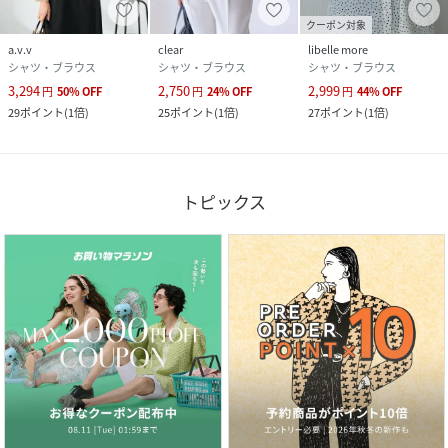
クーポン対象
a.v.v
clear
libelle more
シャツ・ブラウス
シャツ・ブラウス
シャツ・ブラウス
3,294
2,750
2,999
円
50
%
OFF
円
24
%
OFF
円
44
%
OFF
29
ポイント
(
1倍
)
25
ポイント
(
1倍
)
27
ポイント
(
1倍
)
トピックス