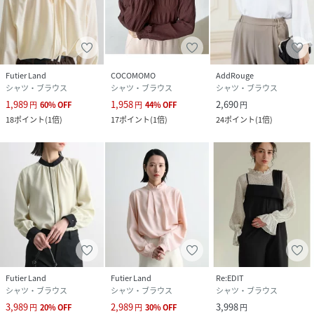
すパソコンや携帯電話キャリアによって、実際の商品とは多
少異なったお色に見える場合も御座いますので予めご了承下
さいませ。
モデル着用画像はサンプルのため、色味やサイズ等の仕様に
多少の変更がある場合がございます。
Futier Land
COCOMOMO
AddRouge
バンドカラー
シャツ・ブラウス
シャツ・ブラウス
シャツ・ブラウス
ボウタイリボン
1,989
1,958
2,690
円
60
%
OFF
円
44
%
OFF
円
18
ポイント
(
1倍
)
17
ポイント
(
1倍
)
24
ポイント
(
1倍
)
性別タイプ
レディース
原産国
中国
素材
ポリエステル:100％
サイズ
F、XL
品番
EY1537_10201202
(
10201202-022-0 EY1537
)
Futier Land
Futier Land
Re:EDIT
シャツ・ブラウス
シャツ・ブラウス
シャツ・ブラウス
3,989
2,989
3,998
円
20
%
OFF
円
30
%
OFF
円