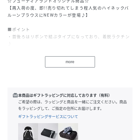
☆フューティアランドオリジナル商品☆
【再入荷の度、即!!売り切れてしまう程人気のハイネックバ
ルーンブラウスにNEWカラーが登場♪】
■ポイント
・首後ろはリボンで結ぶタイプになっており、着脱ラクチン
♪
・リボンの結び目はご自身で調節可能なのが嬉しいポイント
★
more
・着ていて首元が苦しい…という心配や屈んだ時にインナー
が見えてしまう心配なし
・袖は少しふわっとしたボリュームスリーブになっていて女
性らしさもあるデザイン
・長すぎない着丈と主張しすぎないデザイン性で合わせるア
redeem
本商品はギフトラッピングに対応しております（有料）
イテムや系統問わず合わせやすいブラウス
ご希望の際は、ラッピングと商品を一緒にご注文ください。商品
・バンドカラーシャツ・ロマンティックトップスとしても◎
をラッピングして、ご指定の住所にお届けします。
ややハリ感のある生地で【シワにもなりにくく】毎日気負わ
ギフトラッピングサービスについて
ず着られるのでオフィスカジュアルにもオススメ◎
■コーディネート