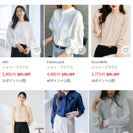
ANY
Futier Land
Doux Belle
シャツ・ブラウス
シャツ・ブラウス
シャツ・ブラウス
3,492
4,490
3,773
円
30
%
OFF
円
10
%
OFF
円
30
%
OFF
31
ポイント
(
1倍
)
40
ポイント
(
1倍
)
34
ポイント
(
1倍
)