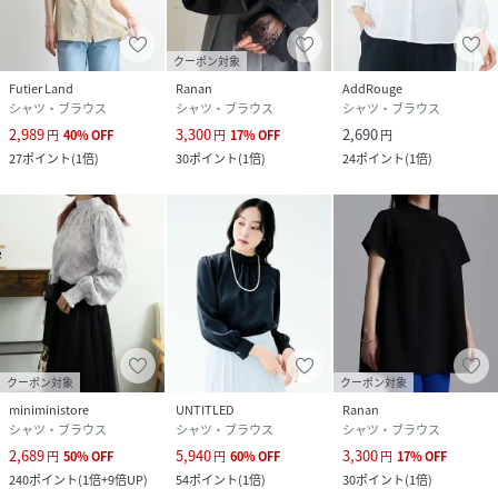
クーポン対象
Futier Land
Ranan
AddRouge
シャツ・ブラウス
シャツ・ブラウス
シャツ・ブラウス
2,989
3,300
2,690
円
40
%
OFF
円
17
%
OFF
円
27
ポイント
(
1倍
)
30
ポイント
(
1倍
)
24
ポイント
(
1倍
)
クーポン対象
クーポン対象
miniministore
UNTITLED
Ranan
シャツ・ブラウス
シャツ・ブラウス
シャツ・ブラウス
2,689
5,940
3,300
円
50
%
OFF
円
60
%
OFF
円
17
%
OFF
240
ポイント
(
1倍+9倍UP
)
54
ポイント
(
1倍
)
30
ポイント
(
1倍
)