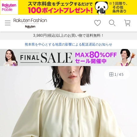
menu
home
search
favorite_border
shopping_cart
lock_outline
メニュー
トップ
検索
お気に入り
カート
ログイン
3,980円(税込)以上のお買い物で送料無料！
熊本県を中心とする地震の影響による配送遅延のお知らせ
1
/
45