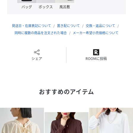
・フレアー・ナローシルエットスカートとのウエストインス
バッグ
ボックス
風呂敷
タイルで、スッキリ上品な印象に。
・シンプルなデニムやテーパードパンツに合わせて、カジュ
アルダウンしても◎
発送日・在庫表記について
置き配について
交換・返品について
・ジャンパースカートのインナーに合わせても、今っぽい着
同時に複数の商品を注文された場合
メーカー希望小売価格について
こなしに。
・普段使いからオフィスシーンまで幅広く活躍してくれる1
枚です！
シェア
ROOMに投稿
★生地：さらっとしたやや厚めのジョーゼット生地
【EASYCARE】
★伸縮性：若干あり
★透け感：なし
おすすめのアイテム
★裏地：なし
▼商品の色は物撮りをご参照ください。
※モデル着用写真は外光の強い元で撮影しているので実際の
色よりも明るく写っております。
※掲載画像につきましては、撮影環境やお客様の閲覧されま