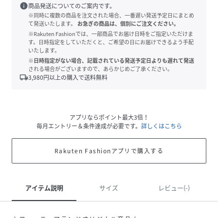
info
商品発送についてのご案内です。
※同時に複数の商品を注文された場合、一番遅い発送予定日にまとめ
て発送いたします。
お急ぎの商品は、個別にご注文ください。
※Rakuten Fashionでは、一部商品でお届け日時をご指定いただけま
す。日時指定をしていただくと、ご希望の日にお届けできるよう手配
いたします。
※日時指定がない場合、記載されている発送予定日よりも遅れて発送
される場合がございますので、あらかじめご了承ください。
local_shipping
3,980
円以上の購入で送料無料
アプリならポイント最大3倍！
毎月エントリー＆条件達成が必要です。
詳しくはこちら
Rakuten Fashionアプリで購入する
アイテム説明
サイズ
レビュー(-)