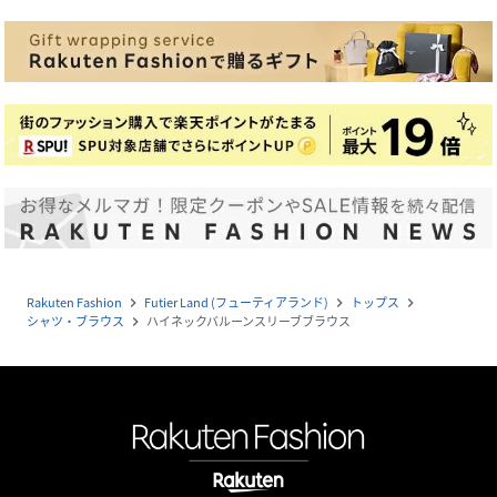
Rakuten Fashion
Futier Land (フューティアランド)
トップス
navigate_next
navigate_next
navigate_next
シャツ・ブラウス
ハイネックバルーンスリーブブラウス
navigate_next