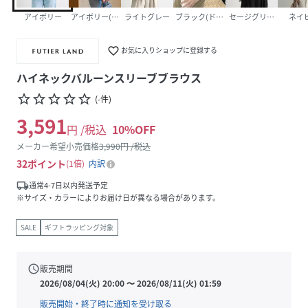
アイボリー
アイボリー(ドット)
ライトグレー
ブラック(ドット)
セージグリーン
ネイ
favorite_border
お気に入りショップに登録する
ハイネックバルーンスリーブブラウス
star_border
star_border
star_border
star_border
star_border
(
-
件
)
3,591
円 /税込
10
%OFF
メーカー希望小売価格
3,990
円 /税込
32
ポイント
1倍
内訳
local_shipping
通常4-7日以内発送予定
※サイズ・カラーによりお届け日が異なる場合があります。
SALE
ギフトラッピング対象
schedule
販売期間
2026/08/04(火) 20:00
〜
2026/08/11(火) 01:59
販売開始・終了時に通知を受け取る