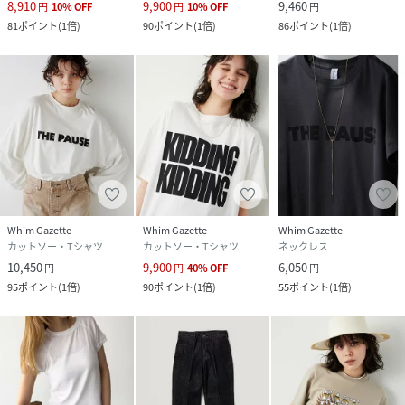
8,910
9,900
9,460
円
10
%
OFF
円
10
%
OFF
円
81
ポイント
(
1倍
)
90
ポイント
(
1倍
)
86
ポイント
(
1倍
)
【注意事項】
・画像の商品はサンプルです。実際の商品と仕様、加工が若
干異なる場合があります。
また 、パソコンやスマートフォンのモニター環境などによ
り、色味が違って見える場合がございます。
・店頭及び屋外での撮影画像は、光の当たり具合で色味が違
って見える場合があります。
商品の色味は、スタジオ撮影の画像をご参照ください。
・入荷状況により、お届け予定が前後する場合があります。
・お客様への発送が店頭販売より遅れる場合があります。
Whim Gazette
Whim Gazette
Whim Gazette
・追加生産商品は、一部の店舗、通販で販売中の場合があり
カットソー・Tシャツ
カットソー・Tシャツ
ネックレス
ます。
10,450
9,900
6,050
円
円
40
%
OFF
円
予めご了承下さい。
95
ポイント
(
1倍
)
90
ポイント
(
1倍
)
55
ポイント
(
1倍
)
性別タイプ
レディース
原産国
中国