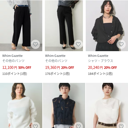
Whim Gazette
Whim Gazette
Whim Gazette
その他のパンツ
その他のパンツ
シャツ・ブラウス
12,100
19,360
20,240
円
50
%
OFF
円
20
%
OFF
円
20
%
OFF
110
ポイント
(
1倍
)
176
ポイント
(
1倍
)
184
ポイント
(
1倍
)