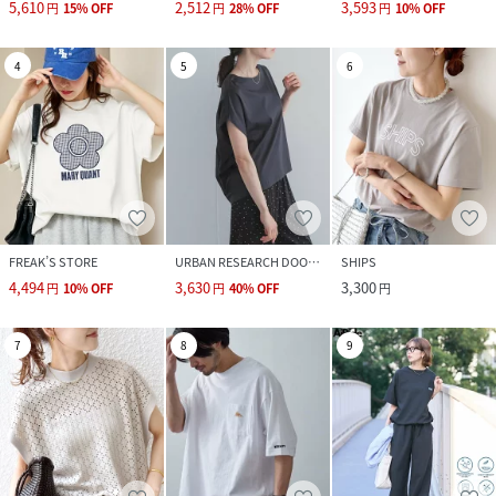
5,610
2,512
3,593
円
15
%
OFF
円
28
%
OFF
円
10
%
OFF
4
5
6
FREAK’S STORE
URBAN RESEARCH DOORS
SHIPS
4,494
3,630
3,300
円
10
%
OFF
円
40
%
OFF
円
7
8
9