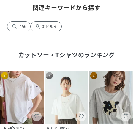
関連キーワードから探す
search
search
半袖
ミドル丈
カットソー・Tシャツ
のランキング
1
2
3
FREAK’S STORE
GLOBAL WORK
notch.