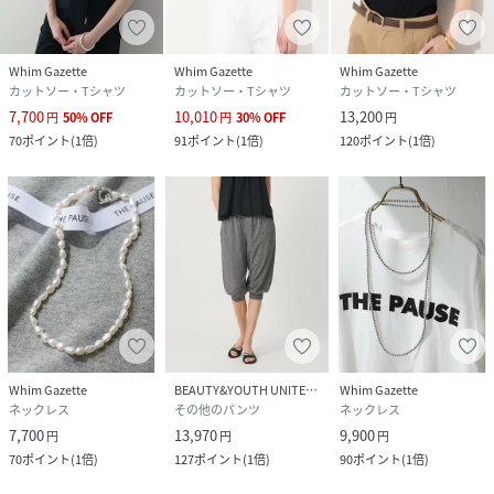
Whim Gazette
Whim Gazette
Whim Gazette
カットソー・Tシャツ
カットソー・Tシャツ
カットソー・Tシャツ
7,700
10,010
13,200
円
50
%
OFF
円
30
%
OFF
円
70
ポイント
(
1倍
)
91
ポイント
(
1倍
)
120
ポイント
(
1倍
)
Whim Gazette
BEAUTY&YOUTH UNITED ARROWS
Whim Gazette
ネックレス
その他のパンツ
ネックレス
7,700
13,970
9,900
円
円
円
70
ポイント
(
1倍
)
127
ポイント
(
1倍
)
90
ポイント
(
1倍
)