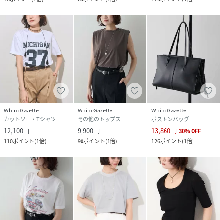
Whim Gazette
Whim Gazette
Whim Gazette
カットソー・Tシャツ
その他のトップス
ボストンバッグ
12,100
9,900
13,860
円
円
円
30
%
OFF
110
ポイント
(
1倍
)
90
ポイント
(
1倍
)
126
ポイント
(
1倍
)