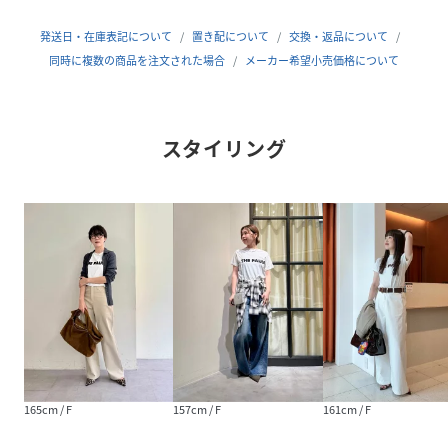
ホワイトボディ。
ホワイトその他2：ロゴが主張しすぎず大人も着やすい、中
発送日・在庫表記について
置き配について
交換・返品について
抜きロゴ×ホワイトボディ。
同時に複数の商品を注文された場合
メーカー希望小売価格について
グレージュ：ニュアンスカラーで品良く仕上げた、中抜きロ
ゴ×グレージュボディ。
キャメル：程よい存在感がありながらも肌馴染みの良いキャ
スタイリング
メル。
レモンイエロー：明るさを演出してくれる柔らかなライトイ
エロー。
レッド：中抜きロゴでハードな印象を抑えた鮮やかなレッ
ド。
ブラックその他1：グレーのロゴが自然に馴染むシックなブ
ラック。
※オフホワイト、ホワイトその他1、ホワイトその他2のボデ
ィカラーはすべて同じカラーです。
165cm / F
157cm / F
161cm / F
【MATERIAL】
オールシーズン着こなしやすい綿100%のカット素材。