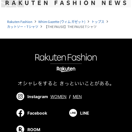
Rakuten Fashion
Whim Gazette (ウィム ガゼット)
トップス
navigate_next
navigate_next
navigate_next
カットソー・Tシャツ
【THE PAUSE】THE PAUSE Tシャツ
navigate_next
Instagram
WOMEN
/
MEN
Facebook
LINE
ROOM