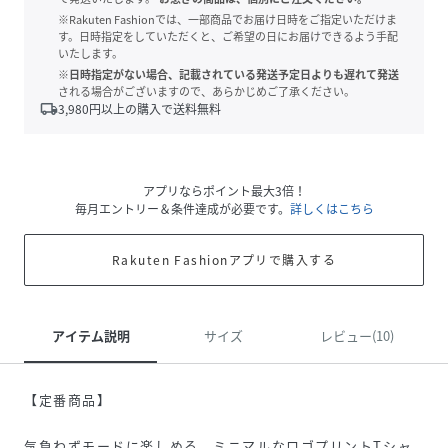
※Rakuten Fashionでは、一部商品でお届け日時をご指定いただけま
す。日時指定をしていただくと、ご希望の日にお届けできるよう手配
いたします。
※日時指定がない場合、記載されている発送予定日よりも遅れて発送
される場合がございますので、あらかじめご了承ください。
local_shipping
3,980
円以上の購入で送料無料
アプリならポイント最大3倍！
毎月エントリー＆条件達成が必要です。
詳しくはこちら
Rakuten Fashionアプリで購入する
アイテム説明
サイズ
レビュー(10)
【定番商品】
気負わずモードに楽しめる、ミニマルなロゴプリントTシャ