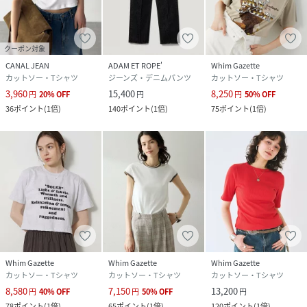
素材
綿 100%
サイズ
F
クーポン対象
品番
EV3861_WGZ1021306A0008
CANAL JEAN
ADAM ET ROPE'
Whim Gazette
(
WGZ1021306A0008-m-2 EV3861
)
カットソー・Tシャツ
ジーンズ・デニムパンツ
カットソー・Tシャツ
3,960
15,400
8,250
円
20
%
OFF
円
円
50
%
OFF
36
ポイント
(
1倍
)
140
ポイント
(
1倍
)
75
ポイント
(
1倍
)
Whim Gazette
Whim Gazette
Whim Gazette
カットソー・Tシャツ
カットソー・Tシャツ
カットソー・Tシャツ
8,580
7,150
13,200
円
40
%
OFF
円
50
%
OFF
円
78
ポイント
(
1倍
)
65
ポイント
(
1倍
)
120
ポイント
(
1倍
)