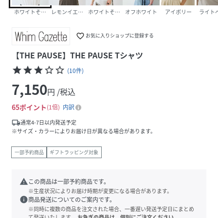
ホワイトその他1
レモンイエロー
ホワイトその他2
オフホワイト
アイボリー
ライト
favorite_border
お気に入りショップに登録する
【THE PAUSE】THE PAUSE Tシャツ
star
star
star
star_border
star_border
(
10
件
)
7,150
円 /税込
65
ポイント
1倍
内訳
local_shipping
通常4-7日以内発送予定
※サイズ・カラーによりお届け日が異なる場合があります。
一部予約商品
ギフトラッピング対象
warning
この商品は一部予約商品です。
※生産状況によりお届け時期が変更になる場合があります。
info
商品発送についてのご案内です。
※同時に複数の商品を注文された場合、一番遅い発送予定日にまとめ
て発送いたします。
お急ぎの商品は、個別にご注文ください。