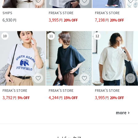
SHIPS
FREAK’S STORE
FREAK’S STORE
6,930
3,995
7,198
円
円
20
%
OFF
円
20
%
OFF
10
11
12
FREAK’S STORE
FREAK’S STORE
FREAK’S STORE
3,792
4,244
3,995
円
5
%
OFF
円
15
%
OFF
円
20
%
OFF
more
navigate_next