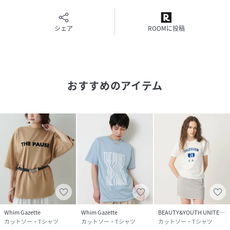
シェア
ROOMに投稿
----------------------------------------------------
洗濯方法：水洗い可
透け感：ややあり(ホワイト系)
裏地：なし
伸縮性：あり
おすすめのアイテム
光沢感：なし
----------------------------------------------------
- THE PAUSE(ザ ポーズ) -
流行を自分らしい発想で切り取ってコーディネートを遊ぶ。
色のグラデーション、ヴィンテージ感漂うワークアイテ
ム・・・ ギャラリーのようなクローゼットの中から 組み合
わせをデザインするようにファッションを楽しむ。
そんな、自由なライフスタイルをもつ大人の女性にむけて 新
しい感覚のカジュアルスタイルを提案します。
Whim Gazette
Whim Gazette
BEAUTY&YOUTH UNITED ARROWS
カットソー・Tシャツ
カットソー・Tシャツ
カットソー・Tシャツ