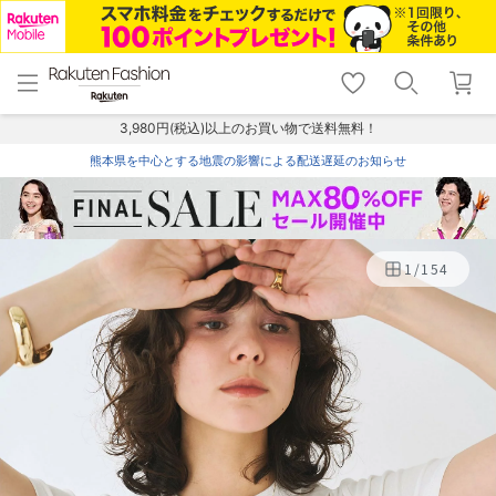
menu
home
search
favorite_border
shopping_cart
lock_outline
メニュー
トップ
検索
お気に入り
カート
ログイン
3,980円(税込)以上のお買い物で送料無料！
熊本県を中心とする地震の影響による配送遅延のお知らせ
1
/
154