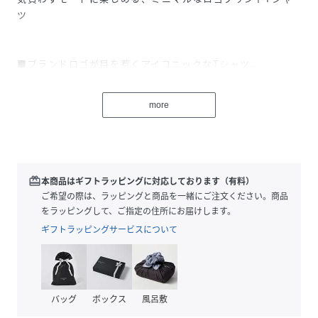
ツ
■ブランドロゴが目を惹くアイコニックなTシャツ。
■モノトーンで仕上げたミニマルなルックがスタイリッシュ
な一着。
more
■大人のスタイリングに馴染む、ラフ見えしすぎないコンパ
クトなサイズ感。
■シンプルで使い勝手がよく、スタイリングに程よく抜け感
をプラスしてくれる、一枚あると便利なアイテム。
redeem
本商品はギフトラッピングに対応しております（有料）
ご希望の際は、ラッピングと商品を一緒にご注文ください。商品
【COLOR】
をラッピングして、ご指定の住所にお届けします。
オフホワイト：ベーシックに使えるオフホワイト。
ギフトラッピングサービスについて
チャコールグレー：大人も着こなしやすい、カジュアル感を
抑えたダークグレー。
ライトベージュ：ラフ見えを抑えてくれる優しいライトベー
ジュ。
バッグ
ボックス
風呂敷
ホワイトその他1：ロゴの印象を和らげる、ブラウンロゴ×