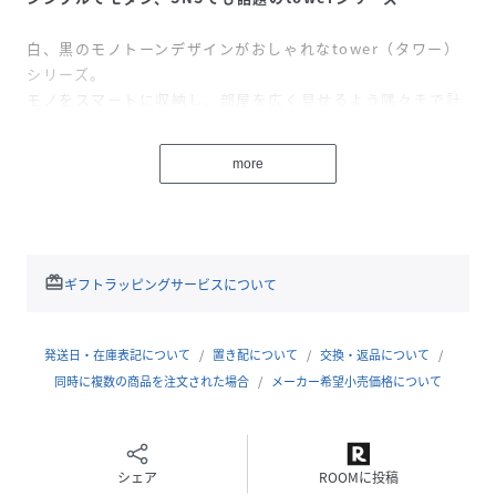
白、黒のモノトーンデザインがおしゃれなtower（タワー）
シリーズ。
モノをスマートに収納し、部屋を広く見せるよう隅々まで計
算された、スタイリッシュで美しいシリーズです。
more
計量いらず、そして冷蔵庫にスッキリ収納！
1合ずつ仕切られたスライド上蓋で、計量の手間を省いた画
期的な米びつです。
仕切り板でお米を1合ごとに12分割。
redeem
ギフトラッピングサービスについて
キャップを1つ開ければそのまま1合分をお釜に注げて、計量
カップを使う必要がありません。
1合なら1つ、2合なら2つキャップを開けるだけ。
発送日・在庫表記について
置き配について
交換・返品について
フタ、本体、仕切り板はすべて分解して洗えるので衛生的で
同時に複数の商品を注文された場合
メーカー希望小売価格について
す。
メインの米びつとしてはもちろん、玄米・おしむぎ・雑穀米
などを入れておくサブの米びつとして使っても便利です。
シェア
ROOMに投稿