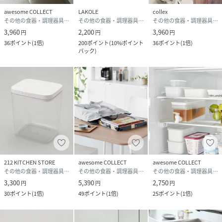
awesome COLLECT
LAKOLE
collex
その他の食器・調理器具・キッチン用品
その他の食器・調理器具・キッチン用品
その他の食器・調理器具・キッチン用品
3,960
2,200
3,960
円
円
円
36
ポイント
(
1倍
)
200
ポイント
(
10%ポイント
36
ポイント
(
1倍
)
バック
)
212 KITCHEN STORE
awesome COLLECT
awesome COLLECT
その他の食器・調理器具・キッチン用品
その他の食器・調理器具・キッチン用品
その他の食器・調理器具・キッチン用品
3,300
5,390
2,750
円
円
円
30
ポイント
(
1倍
)
49
ポイント
(
1倍
)
25
ポイント
(
1倍
)