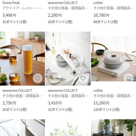
Snow Peak
awesome COLLECT
collex
アウトドア・レジャー・キャンプ用品
その他の食器・調理器具・キッチン用品
その他の食器・調理器具・キッチン用品
3,498
2,200
10,780
円
円
円
31
ポイント
(
1倍
)
20
ポイント
(
1倍
)
98
ポイント
(
1倍
)
awesome COLLECT
awesome COLLECT
collex
その他の食器・調理器具・キッチン用品
その他の食器・調理器具・キッチン用品
その他の食器・調理器具・キッチン用品
2,750
3,410
13,200
円
円
円
25
ポイント
(
1倍
)
31
ポイント
(
1倍
)
120
ポイント
(
1倍
)