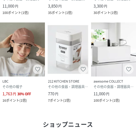
11,000
3,850
3,300
円
円
円
100
ポイント
(
1倍
)
35
ポイント
(
1倍
)
30
ポイント
(
1倍
)
LBC
212 KITCHEN STORE
awesome COLLECT
その他の帽子
その他の食器・調理器具・キッチン用品
その他の食器・調理器具・キッチン用品
1,763
770
11,000
円
30
%
OFF
円
円
16
ポイント
(
1倍
)
7
ポイント
(
1倍
)
100
ポイント
(
1倍
)
ショップニュース