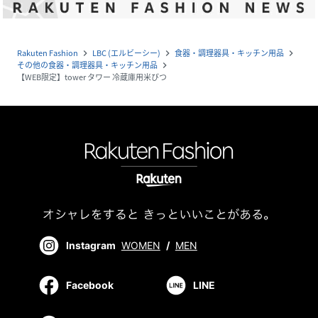
Rakuten Fashion
LBC (エルビーシー)
食器・調理器具・キッチン用品
navigate_next
navigate_next
navigate_next
その他の食器・調理器具・キッチン用品
navigate_next
【WEB限定】tower タワー 冷蔵庫用米びつ
Instagram
WOMEN
/
MEN
Facebook
LINE