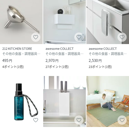
212 KITCHEN STORE
awesome COLLECT
awesome COLLECT
その他の食器・調理器具・キッチン用品
その他の食器・調理器具・キッチン用品
その他の食器・調理器具・キッチン用品
495
2,970
2,530
円
円
円
4
ポイント
(
1倍
)
27
ポイント
(
1倍
)
23
ポイント
(
1倍
)