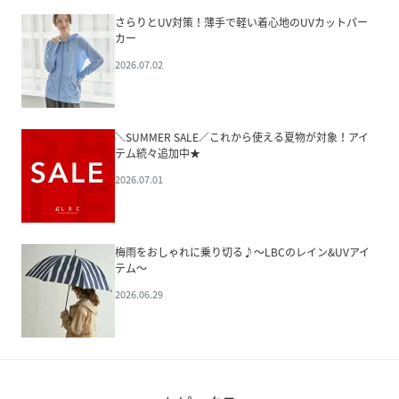
さらりとUV対策！薄手で軽い着心地のUVカットパー
カー
2026.07.02
＼SUMMER SALE／これから使える夏物が対象！アイ
テム続々追加中★
2026.07.01
梅雨をおしゃれに乗り切る♪～LBCのレイン&UVアイ
テム～
2026.06.29