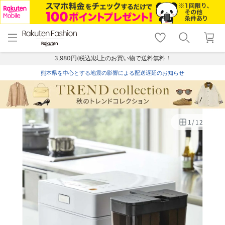
menu
home
search
favorite_border
shopping_cart
lock_outline
メニュー
トップ
検索
お気に入り
カート
ログイン
3,980円(税込)以上のお買い物で送料無料！
熊本県を中心とする地震の影響による配送遅延のお知らせ
1
/
12