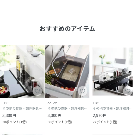
【仕様】耐熱温度70℃ 耐冷温度-40℃
＜価格改定のお知らせ＞
2022/02/01より原材料の高騰及び、工賃、各種コストの増
おすすめのアイテム
大に加え、輸送運賃の大幅な値上げにより価格改定をさせて
頂きます。
それに伴い、旧品番30688751から本品番へ変更となってお
ります。
ご了承下さいますよう、お願い申し上げます。
山崎実業
37603761
LBC
collex
LBC
------------------------------------------------------------
その他の食器・調理器具・キッチン用品
その他の食器・調理器具・キッチン用品
その他の食器・調理器具・キッチン用品
-------------------------------------
3,300
3,300
2,970
円
円
円
＜価格改定のお知らせ＞
30
ポイント
(
1倍
)
30
ポイント
(
1倍
)
27
ポイント
(
1倍
)
2024/10/21より原材料費高騰および為替変動の影響に伴い
価格改定をさせて頂きます。