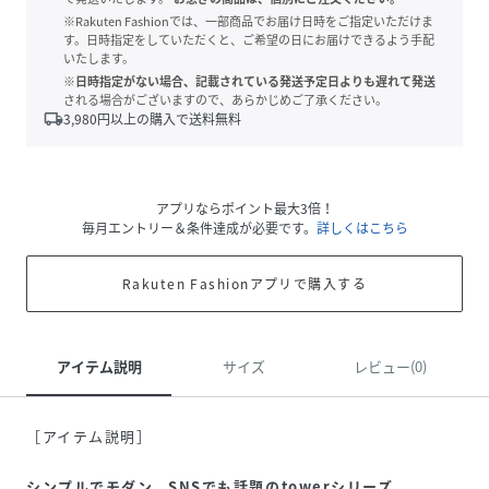
※Rakuten Fashionでは、一部商品でお届け日時をご指定いただけま
す。日時指定をしていただくと、ご希望の日にお届けできるよう手配
いたします。
※日時指定がない場合、記載されている発送予定日よりも遅れて発送
される場合がございますので、あらかじめご了承ください。
local_shipping
3,980
円以上の購入で送料無料
アプリならポイント最大3倍！
毎月エントリー＆条件達成が必要です。
詳しくはこちら
Rakuten Fashionアプリで購入する
アイテム説明
サイズ
レビュー(0)
［アイテム説明］
シンプルでモダン、SNSでも話題のtowerシリーズ