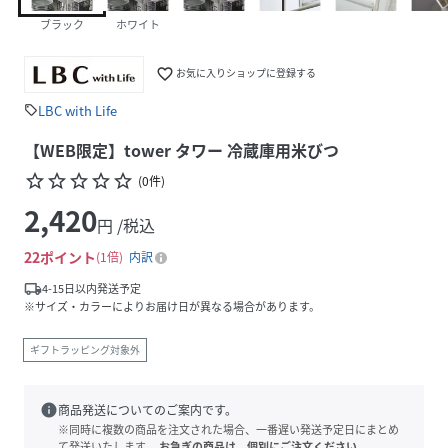
ブラック
ホワイト
favorite_border
お気に入りショップに登録する
LBC with Life
sell
【WEB限定】tower タワー 冷蔵庫用米びつ
star_border
star_border
star_border
star_border
star_border
(
0
件
)
2,420
円 /税込
22
ポイント
1倍
内訳
local_shipping
4-15日以内発送予定
※サイズ・カラーによりお届け日が異なる場合があります。
ギフトラッピング対象外
info
商品発送についてのご案内です。
※同時に複数の商品を注文された場合、一番遅い発送予定日にまとめ
て発送いたします。
お急ぎの商品は、個別にご注文ください。