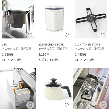
商品タグに記載している価格につきまして、旧価格のものが
混在している場合がございます。
ご了承下さいますよう、お願い申し上げます。
------------------------------------------------------------
--------------------------------------
性別タイプ
ユニセックス
LBC
212 KITCHEN STORE
212 KITCHEN STORE
その他の食器・調理器具・キッチン用品
その他の食器・調理器具・キッチン用品
その他の食器・調理器具・キッチン用品
原産国
中国
1,980
3,190
1,485
円
円
円
18
ポイント
(
1倍
)
29
ポイント
(
1倍
)
13
ポイント
(
1倍
)
素材
容器・仕切り:PS樹脂0% 蓋・キャップ:ポリエチ
レン0%
サイズ
FREE
品番
EU7705_30688785
(
30688785-01-99 EU7705
)