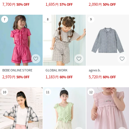
7,700
1,695
2,090
円
50
%
OFF
円
57
%
OFF
円
50
%
OFF
7
8
9
BEBE ONLINE STORE
GLOBAL WORK
agnes b.
2,970
1,183
5,720
円
50
%
OFF
円
60
%
OFF
円
60
%
OFF
10
11
12