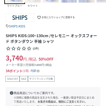
ライトブルー
ホワイト
favorite_border
お気に入りショップに登録する
SHIPS KIDS
sell
SHIPS KIDS:100~130cm /セレモニー オックスフォー
ド ボタンダウン 半袖 シャツ
star_border
star_border
star_border
star_border
star_border
(
0
件
)
3,740
円 /税込
50
%OFF
メーカー希望小売価格
7,480
円 /税込
34
ポイント
1倍
内訳
SOLD OUT
SALE
ギフトラッピング対象
info
商品発送についてのご案内です。
※同時に複数の商品を注文された場合、一番遅い発送予定日にまとめ
て発送いたします。
お急ぎの商品は、個別にご注文ください。