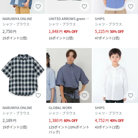
NARUMIYA ONLINE
UNITED ARROWS green label relaxing
SHIPS
シャツ・ブラウス
シャツ・ブラウス
シャツ・ブラウス
2,750
1,848
5,225
円
円
40
%
OFF
円
50
%
OFF
25
ポイント
(
1倍
)
16
ポイント
(
1倍
)
47
ポイント
(
1倍
)
NARUMIYA ONLINE
GLOBAL WORK
SHIPS
シャツ・ブラウス
シャツ・ブラウス
シャツ・ブラウス
2,189
1,380
4,752
円
円
60
%
OFF
円
40
%
OFF
19
ポイント
(
1倍
)
125
ポイント
(
10%ポイント
43
ポイント
(
1倍
)
バック
)