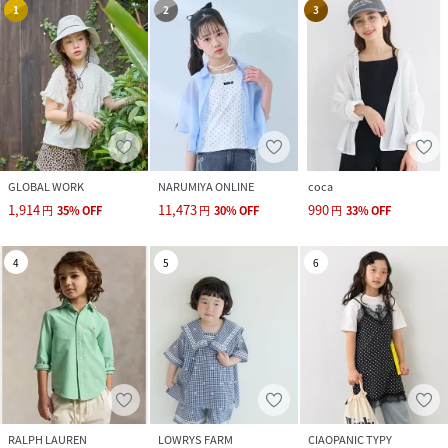
1
2
3
GLOBAL WORK
NARUMIYA ONLINE
coca
1,914
11,473
990
円
35
%
OFF
円
30
%
OFF
円
33
%
OFF
4
5
6
RALPH LAUREN
LOWRYS FARM
CIAOPANIC TYPY