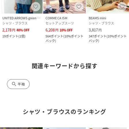
UNITED ARROWS green label relaxing
COMME CA ISM
BEAMS mini
シャツ・ブラウス
セットアップスーツ
シャツ・ブラウス
2,178
6,208
3,817
円
40
%
OFF
円
10
%
OFF
円
19
ポイント
(
1倍
)
564
ポイント
(
10%ポイント
347
ポイント
(
10%ポイント
バック
)
バック
)
関連キーワードから探す
search
半袖
シャツ・ブラウス
のランキング