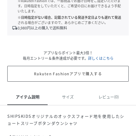
※Rakuten Fashionでは、一部商品でお届け日時をご指定いただけま
す。日時指定をしていただくと、ご希望の日にお届けできるよう手配
いたします。
※日時指定がない場合、記載されている発送予定日よりも遅れて発送
される場合がございますので、あらかじめご了承ください。
local_shipping
3,980
円以上の購入で送料無料
アプリならポイント最大3倍！
毎月エントリー＆条件達成が必要です。
詳しくはこちら
Rakuten Fashionアプリで購入する
アイテム説明
サイズ
レビュー(0)
SHIPSKIDSオリジナルのオックスフォード地を使用したシ
ョートスリーブボタンダウンシャツ