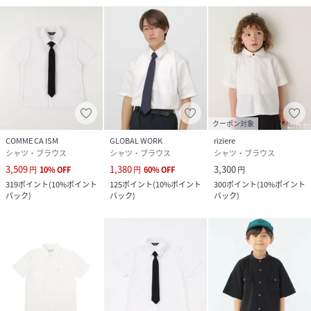
クーポン対象
COMME CA ISM
GLOBAL WORK
riziere
シャツ・ブラウス
シャツ・ブラウス
シャツ・ブラウス
3,509
1,380
3,300
円
10
%
OFF
円
60
%
OFF
円
319
ポイント
(
10%ポイント
125
ポイント
(
10%ポイント
300
ポイント
(
10%ポイント
バック
)
バック
)
バック
)