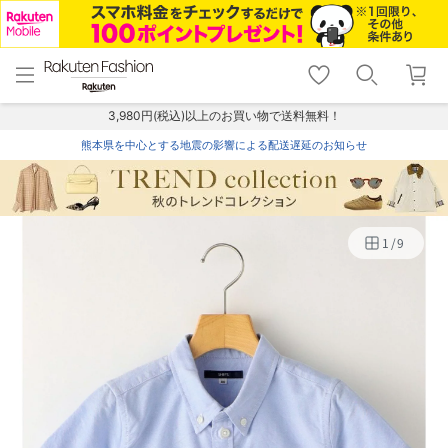
menu
home
search
favorite_border
shopping_cart
lock_outline
メニュー
トップ
検索
お気に入り
カート
ログイン
3,980円(税込)以上のお買い物で送料無料！
熊本県を中心とする地震の影響による配送遅延のお知らせ
1
/
9