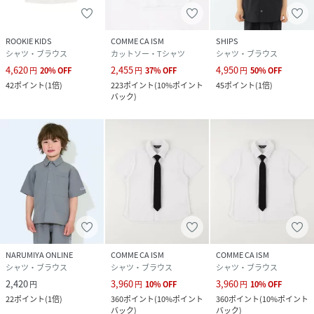
ROOKIE KIDS
COMME CA ISM
SHIPS
シャツ・ブラウス
カットソー・Tシャツ
シャツ・ブラウス
4,620
2,455
4,950
円
20
%
OFF
円
37
%
OFF
円
50
%
OFF
42
ポイント
(
1倍
)
223
ポイント
(
10%ポイント
45
ポイント
(
1倍
)
バック
)
NARUMIYA ONLINE
COMME CA ISM
COMME CA ISM
シャツ・ブラウス
シャツ・ブラウス
シャツ・ブラウス
2,420
3,960
3,960
円
円
10
%
OFF
円
10
%
OFF
22
ポイント
(
1倍
)
360
ポイント
(
10%ポイント
360
ポイント
(
10%ポイント
バック
)
バック
)