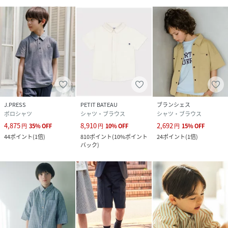
J.PRESS
PETIT BATEAU
ブランシェス
ポロシャツ
シャツ・ブラウス
シャツ・ブラウス
4,875
8,910
2,692
円
35
%
OFF
円
10
%
OFF
円
15
%
OFF
44
ポイント
(
1倍
)
810
ポイント
(
10%ポイント
24
ポイント
(
1倍
)
バック
)