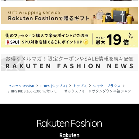
Rakuten Fashion
SHIPS (シップス)
トップス
シャツ・ブラウス
navigate_next
navigate_next
navigate_next
navigate_next
SHIPS KIDS:100~130cm /セレモニー オックスフォード ボタンダウン 半袖 シャツ