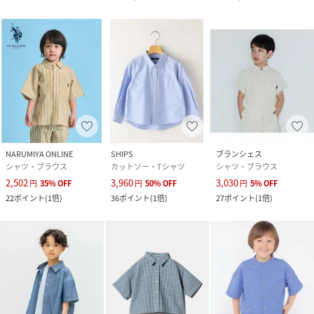
NARUMIYA ONLINE
SHIPS
ブランシェス
シャツ・ブラウス
カットソー・Tシャツ
シャツ・ブラウス
2,502
3,960
3,030
円
35
%
OFF
円
50
%
OFF
円
5
%
OFF
22
ポイント
(
1倍
)
36
ポイント
(
1倍
)
27
ポイント
(
1倍
)