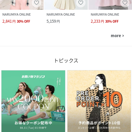
NARUMIYA ONLINE
NARUMIYA ONLINE
NARUMIYA ONLINE
2,841
5,159
2,233
円
30
%
OFF
円
円
30
%
OFF
more
navigate_next
トピックス