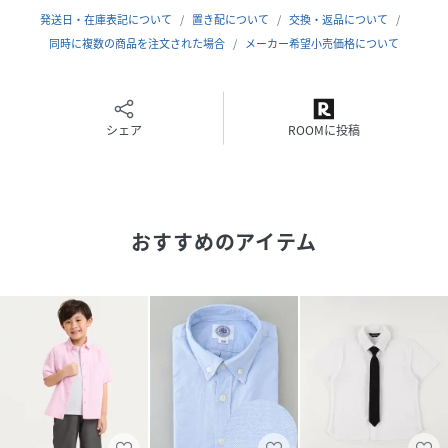
合があります。
発送日・在庫表記について
置き配について
交換・返品について
商品の色味は商品単体で撮影した画像をご参照ください。
同時に複数の商品を注文された場合
メーカー希望小売価格について
性別タイプ
キッズ
シェア
ROOMに投稿
原産国
中国
素材
コットン100%
サイズ
100、110、120、130
おすすめのアイテム
品番
EN8648_511330008
(
511330008-72-04 EN8648
)