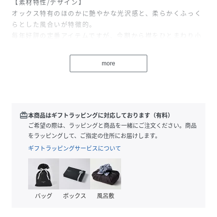
【素材特性/デザイン】
オックス特有のほのかに艶やかな光沢感と、柔らかくふっく
らとした風合いが特徴的。
毎年好評の定番アイテムですが、今期から襟をひとまわり小
さいサイズ感に変更し、よりスッキリとした印象に◎
more
【スタイリング/シーン】
カジュアルスタイルからオケージョンスタイルまで幅広く着
用いただけます。
同シリーズの長袖（品番：511-03-0052～511-03-0053）も
ございます。
redeem
本商品はギフトラッピングに対応しております（有料）
ご希望の際は、ラッピングと商品を一緒にご注文ください。商品
【対象カテゴリー：トドラー/TODDLER】
をラッピングして、ご指定の住所にお届けします。
ギフトラッピングサービスについて
【注意事項】
※末永く愛用頂く為に、アテンションタグ・洗濯ネームを必
ずご確認の上、着用又はお取り扱いください。
バッグ
ボックス
風呂敷
※撮影環境による光の当たり具合やパソコン・スマートフォ
ンなどの閲覧環境によって、実際の色味と異なって見える場