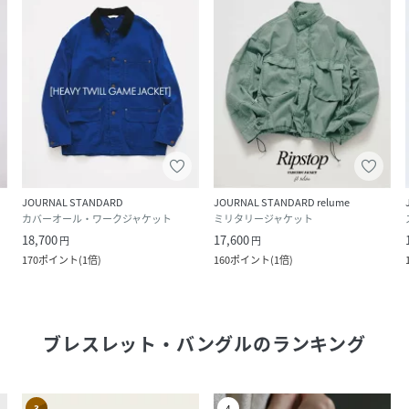
JOURNAL STANDARD
JOURNAL STANDARD relume
カバーオール・ワークジャケット
ミリタリージャケット
18,700
17,600
円
円
170
ポイント
(
1倍
)
160
ポイント
(
1倍
)
ブレスレット・バングル
のランキング
3
4