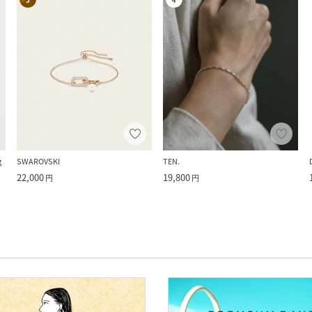
g
SWAROVSKI
TEN.
22,000
19,800
円
円