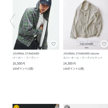
JOURNAL STANDARD
JOURNAL STANDARD relume
パーカー・フーディー
カバーオール・ワークジャケット
16,500
14,300
円
円
150
ポイント
(
1倍
)
130
ポイント
(
1倍
)
1
2