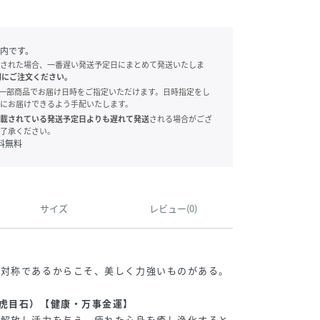
内です。
された場合、一番遅い発送予定日にまとめて発送いたしま
別にご注文ください。
onでは、一部商品でお届け日時をご指定いただけます。日時指定をし
にお届けできるよう手配いたします。
載されている発送予定日よりも遅れて発送
される場合がござ
了承ください。
料無料
サイズ
レビュー(0)
非対称であるからこそ、美しく力強いものがある。
虎目石）【健康・万事金運】
を解放し活力を与え、疲れた心身を癒し浄化すると