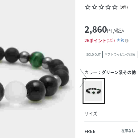
star_border
star_border
star_border
star_border
star_border
(
0
件
)
2,860
円 /税込
26
ポイント
1倍
内訳
SOLD OUT
ギフトラッピング対象
カラー：
グリーン系その他
サイズ
FREE
在庫なし