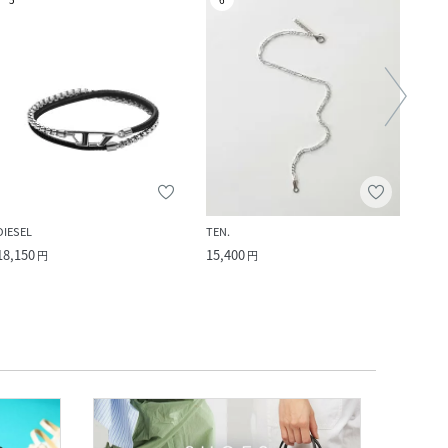
DIESEL
TEN.
UNITE
18,150
15,400
15,4
円
円