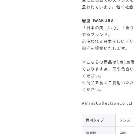
云われています。働く社会
岩座-IWAKURA-
「日本の美しい心」「祈
するブランド。
心洗われる日本らしいデ
御守を提案いたします。
※こちらの商品は1点1点
ております為、形や色合
ください。
※商品を長くご愛用いた
ください。
AminaCollectionCo.,LT
性別タイプ
メンズ
原産国
中国