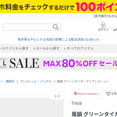
[楽天銀行]もれ
熊本県を中心とする地震の影響による配送遅延のお知らせ
カテゴリから探す
セールから探す
すべてのアイテム
リー・腕時計
ブレスレット・バングル
風韻 グリーンタイガーアイブレスレット
navigate_next
navigate_next
favorite_border
お気
1
/
2
岩座
sell
風韻 グリーンタイ