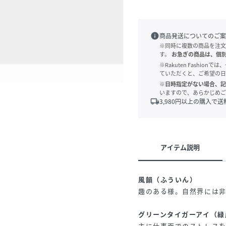
info
商品発送についてのご案
※同時に複数の商品を注文
す。
お急ぎの商品は、個
※Rakuten Fashi
ていただくと、ご希望の日
※日時指定がない場合、記
いますので、あらかじめご
local_shipping
3,980
円以上の購入で送
アイテム説明
風韻（ふういん）
趣のある様。自然界には
グリーンタイガーアイ（緑
主に仕事面でのストレス