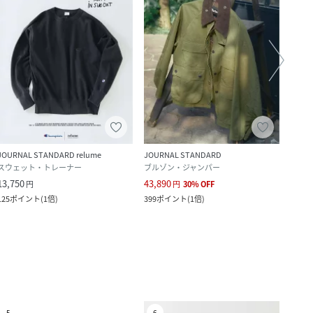
JOURNAL STANDARD relume
JOURNAL STANDARD
JOUR
スウェット・トレーナー
ブルゾン・ジャンパー
パー
13,750
43,890
17,6
円
円
30
%
OFF
125
ポイント
(
1倍
)
399
ポイント
(
1倍
)
160
ポ
5
6
7