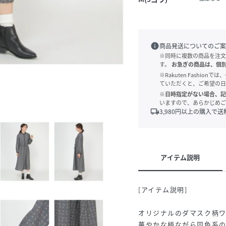
info
商品発送についてのご案
※同時に複数の商品を注文
す。
お急ぎの商品は、個
※Rakuten Fashi
ていただくと、ご希望の日
※日時指定がない場合、記
いますので、あらかじめご
local_shipping
3,980
円以上の購入で送
アイテム説明
[アイテム説明]
オリジナルのダマスク柄
華やかな柄ながら同色系