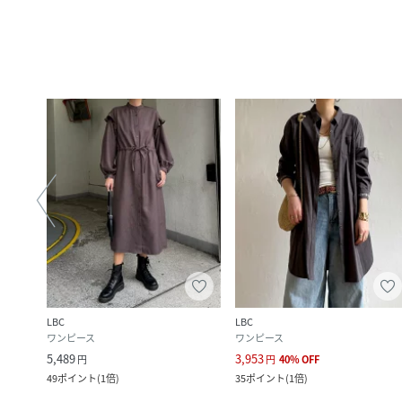
LBC
LBC
ワンピース
ワンピース
5,489
3,953
円
円
40
%
OFF
49
ポイント
(
1倍
)
35
ポイント
(
1倍
)