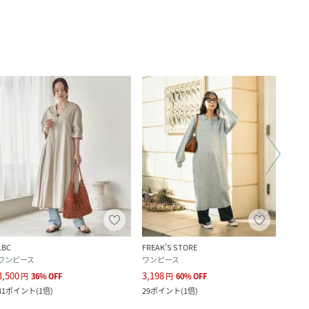
LBC
FREAK’S STORE
LBC
ワンピース
ワンピース
ワン
3,500
3,198
2,600
円
36
%
OFF
円
60
%
OFF
31
ポイント
(
1倍
)
29
ポイント
(
1倍
)
23
ポ