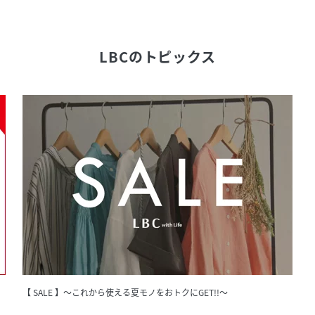
LBC
のトピックス
【 SALE 】～これから使える夏モノをおトクにGET!!～