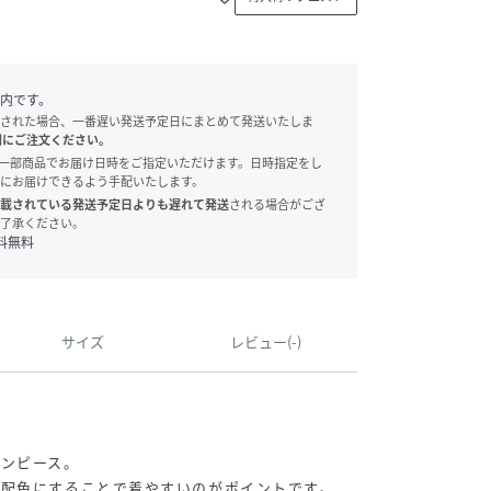
内です。
された場合、一番遅い発送予定日にまとめて発送いたしま
別にご注文ください。
onでは、一部商品でお届け日時をご指定いただけます。日時指定をし
にお届けできるよう手配いたします。
載されている発送予定日よりも遅れて発送
される場合がござ
了承ください。
料無料
サイズ
レビュー(-)
ワンピース。
の配色にすることで着やすいのがポイントです。