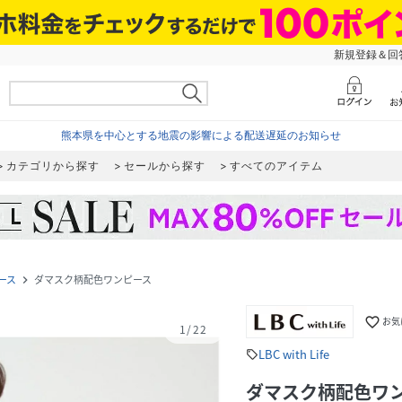
新規登録＆回答
熊本県を中心とする地震の影響による配送遅延のお知らせ
カテゴリから探す
セールから探す
すべてのアイテム
ース
ダマスク柄配色ワンピース
navigate_next
favorite_border
お気
1
/
22
LBC with Life
sell
ダマスク柄配色ワ