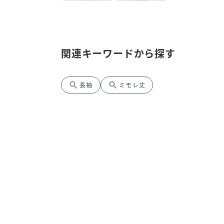
関連キーワードから探す
search
search
長袖
ミモレ丈