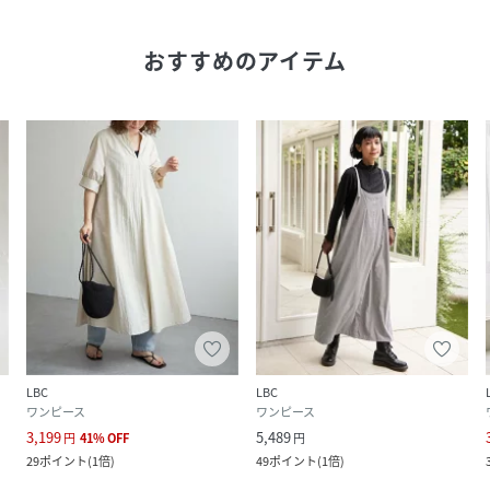
おすすめのアイテム
LBC
LBC
ワンピース
ワンピース
3,199
5,489
円
41
%
OFF
円
29
ポイント
(
1倍
)
49
ポイント
(
1倍
)