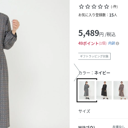
star_border
star_border
star_border
star_border
star_border
(
-
件
)
15
お気に入り登録数：
人
5,489
円 /税込
49
ポイント
1倍
内訳
ギフトラッピング対象
カラー：
ネイビー
サイズ
M(9ゴウ)
在庫なし