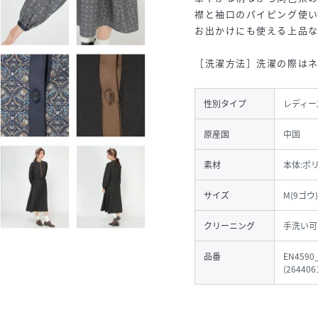
襟と袖口のパイピング使
お出かけにも使える上品な
［洗濯方法］洗濯の際は
性別タイプ
レディー
原産国
中国
素材
本体:ポ
サイズ
M(9ゴウ)
クリーニング
手洗い可
品番
EN4590
(
264406