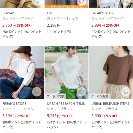
Discoat
LBC
FREAK’S STORE
カットソー・Tシャツ
カットソー・Tシャツ
カットソー・Tシャツ
2,750
2,189
2,994
円
37
%
OFF
円
円
25
%
OFF
250
ポイント
(
10%ポイント
19
ポイント
(
1倍
)
272
ポイント
(
10%ポイント
バック
)
バック
)
クーポン対象
クーポン対象
FREAK’S STORE
URBAN RESEARCH ITEMS
URBAN RESEARCH ITEMS
カットソー・Tシャツ
シャツ・ブラウス
シャツ・ブラウス
3,194
5,215
5,690
円
20
%
OFF
円
5
%
OFF
円
5
%
OFF
290
ポイント
(
10%ポイント
474
ポイント
(
10%ポイント
517
ポイント
(
10%ポイント
バック
)
バック
)
バック
)