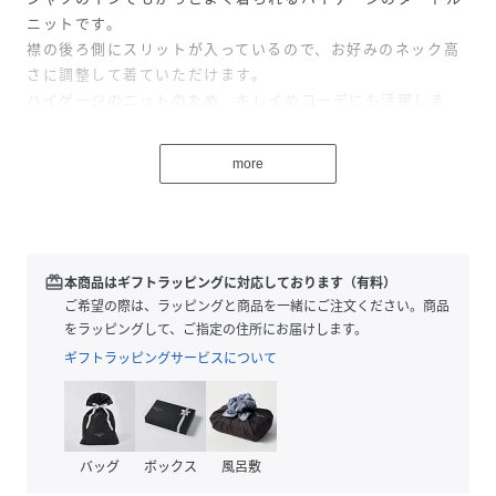
ニットです。
襟の後ろ側にスリットが入っているので、お好みのネック高
さに調整して着ていただけます。
ハイゲージのニットのため、キレイめコーデにも活躍しま
す！
more
［洗濯方法］洗濯の際はネットを使用してください
性別タイプ
レディース
redeem
本商品はギフトラッピングに対応しております（有料）
原産国
中国
ご希望の際は、ラッピングと商品を一緒にご注文ください。商品
をラッピングして、ご指定の住所にお届けします。
素材
ポリエステル46% アクリル28% ナイロン21%
毛5%
ギフトラッピングサービスについて
サイズ
M(9ゴウ)、L(11ゴウ)
クリーニング
手洗い可
バッグ
ボックス
風呂敷