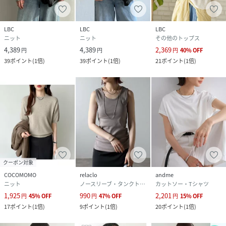
LBC
LBC
LBC
ニット
ニット
その他のトップス
4,389
4,389
2,369
円
円
円
40
%
OFF
39
ポイント
(
1倍
)
39
ポイント
(
1倍
)
21
ポイント
(
1倍
)
クーポン対象
COCOMOMO
relaclo
andme
ニット
ノースリーブ・タンクトップ
カットソー・Tシャツ
1,925
990
2,201
円
45
%
OFF
円
47
%
OFF
円
15
%
OFF
17
ポイント
(
1倍
)
9
ポイント
(
1倍
)
20
ポイント
(
1倍
)