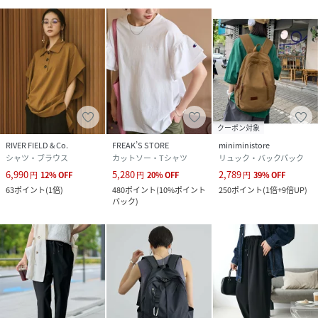
クーポン対象
RIVER FIELD & Co.
FREAK’S STORE
miniministore
シャツ・ブラウス
カットソー・Tシャツ
リュック・バックパック
6,990
5,280
2,789
円
12
%
OFF
円
20
%
OFF
円
39
%
OFF
63
ポイント
(
1倍
)
480
ポイント
(
10%ポイント
250
ポイント
(
1倍+9倍UP
)
バック
)