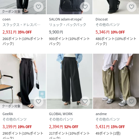
クーポン対象
coen
SALON adam et rope'
Discoat
スラックス・ドレスパンツ
リュック・バックパック
その他のパンツ
2,931
9,900
5,346
円
35
%
OFF
円
円
10
%
OFF
266
ポイント
(
10%ポイント
900
ポイント
(
10%ポイント
486
ポイント
(
10%ポイント
バック
)
バック
)
バック
)
クーポン対象
GeeRA
GLOBAL WORK
andme
その他のパンツ
その他のパンツ
その他のパンツ
3,199
2,394
5,431
円
19
%
OFF
円
52
%
OFF
円
15
%
OFF
290
ポイント
(
10%ポイント
217
ポイント
(
10%ポイント
49
ポイント
(
1倍
)
バック
)
バック
)