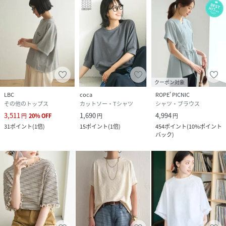
クーポン対象
LBC
coca
ROPE' PICNIC
その他のトップス
カットソー・Tシャツ
シャツ・ブラウス
3,511
1,690
4,994
円
20
%
OFF
円
円
31
ポイント
(
1倍
)
15
ポイント
(
1倍
)
454
ポイント
(
10%ポイント
バック
)