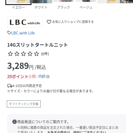
イエロー
ホワイト
ブラック
ベージュ
favorite_border
お気に入りショップに登録する
LBC with Life
sell
14Gスリットタートルニット
star_border
star_border
star_border
star_border
star_border
(
0
件
)
3,289
円 /税込
29
ポイント
1倍
内訳
local_shipping
4-15日以内発送予定
※サイズ・カラーによりお届け日が異なる場合があります。
ギフトラッピング対象
info
商品発送についてのご案内です。
※同時に複数の商品を注文された場合、一番遅い発送予定日にまとめ
て発送いたします。
お急ぎの商品は、個別にご注文ください。