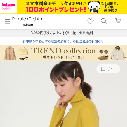
menu
home
search
favorite_border
shopping_cart
lock_outline
メニュー
トップ
検索
お気に入り
カート
ログイン
3,980円(税込)以上のお買い物で送料無料！
熊本県を中心とする地震の影響による配送遅延のお知らせ
1
/
20