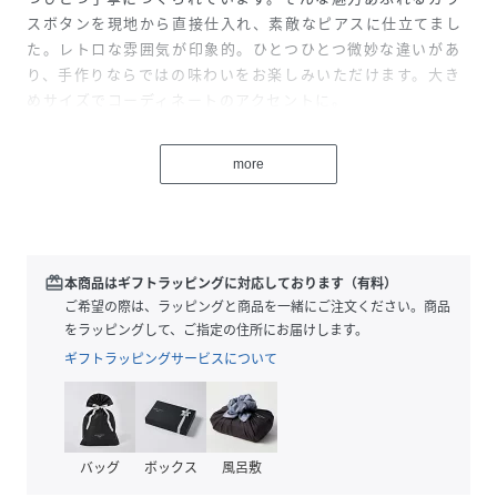
スボタンを現地から直接仕入れ、素敵なピアスに仕立てまし
た。レトロな雰囲気が印象的。ひとつひとつ微妙な違いがあ
り、手作りならではの味わいをお楽しみいただけます。大き
めサイズでコーディネートのアクセントに。
性別タイプ
レディース
more
原産国
日本
素材
ｶﾞﾗｽ 亜鉛合金
redeem
本商品はギフトラッピングに対応しております（有料）
サイズ
ご希望の際は、ラッピングと商品を一緒にご注文ください。商品
FREE
をラッピングして、ご指定の住所にお届けします。
品番
EF0012_LSJZ1303
ギフトラッピングサービスについて
(
LSJZ1303-2024-G05-000 EF0012
)
バッグ
ボックス
風呂敷