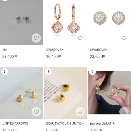
ete
SWAROVSKI
SWAROVSKI
37,400
26,400
23,650
円
円
円
7
8
9
UNITED ARROWS
BEAUTY&YOUTH UNITED ARROWS
maison de LATIR
19,800
8,800
2,290
円
円
円