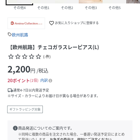
その他4
その他1
その他2
その他3
その他5
favorite_border
お気に入りショップに登録する
欧州航路
sell
【欧州航路】チェコガラスレーピアス(L)
star_border
star_border
star_border
star_border
star_border
(
-
件
)
2,200
円 /税込
20
ポイント
1倍
内訳
local_shipping
通常4-7日以内発送予定
※サイズ・カラーによりお届け日が異なる場合があります。
ギフトラッピング対象
info
商品発送についてのご案内です。
※同時に複数の商品を注文された場合、一番遅い発送予定日にまとめ
て発送いたします。
お急ぎの商品は、個別にご注文ください。