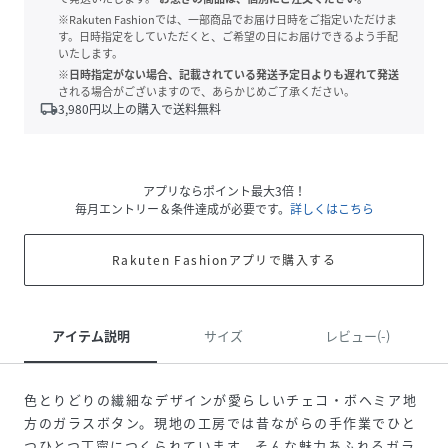
※Rakuten Fashionでは、一部商品でお届け日時をご指定いただけま
す。日時指定をしていただくと、ご希望の日にお届けできるよう手配
いたします。
※日時指定がない場合、記載されている発送予定日よりも遅れて発送
される場合がございますので、あらかじめご了承ください。
local_shipping
3,980
円以上の購入で送料無料
アプリならポイント最大3倍！
毎月エントリー＆条件達成が必要です。
詳しくはこちら
Rakuten Fashionアプリで購入する
アイテム説明
サイズ
レビュー(-)
色とりどりの繊細なデザインが愛らしいチェコ・ボヘミア地
方のガラスボタン。現地の工房では昔ながらの手作業でひと
つひとつ丁寧につくられています。そんな魅力あふれるガラ