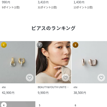
990
3,410
1,430
円
円
円
9
ポイント
(
1倍
)
31
ポイント
(
1倍
)
13
ポイント
(
1倍
)
ピアス
のランキング
1
2
3
ete
BEAUTY&YOUTH UNITED ARROWS
ete
42,900
9,900
38,500
円
円
円
4
5
6