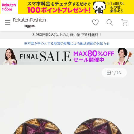
menu
home
search
favorite_border
shopping_cart
lock_outline
メニュー
トップ
検索
お気に入り
カート
ログイン
3,980円(税込)以上のお買い物で送料無料！
熊本県を中心とする地震の影響による配送遅延のお知らせ
1
/
23