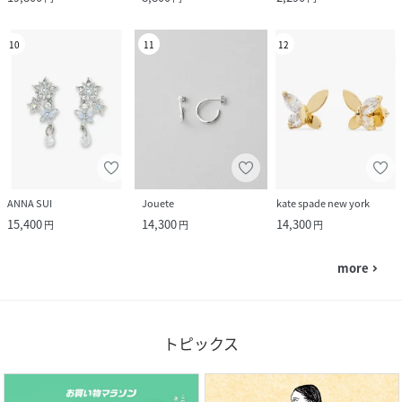
10
11
12
ANNA SUI
Jouete
kate spade new york
15,400
14,300
14,300
円
円
円
more
navigate_next
トピックス