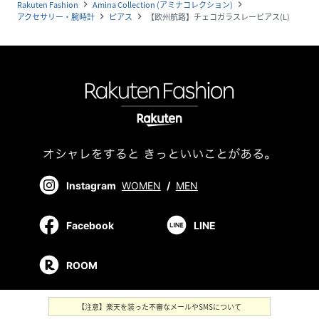
Rakuten Fashion
Amina Collection (アミナコレクション)
navigate_next
navigate_next
アクセサリー・腕時計
ピアス
【欧州航路】チェコガラスレーピアス(L)
navigate_next
navigate_next
Instagram
WOMEN
/
MEN
Facebook
LINE
ROOM
【注意】楽天を装った不審なメールやSMSについて