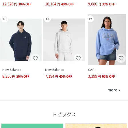
12,320
10,164
9,086
円
30
%
OFF
円
40
%
OFF
円
30
%
OFF
10
11
12
New Balance
New Balance
GAP
8,250
7,194
3,399
円
50
%
OFF
円
40
%
OFF
円
65
%
OFF
more
navigate_next
トピックス