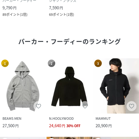
パーカー・フーディー
シャツ・ブラウス
9,790
7,590
円
円
89
ポイント
(
1倍
)
69
ポイント
(
1倍
)
パーカー・フーディー
のランキング
1
2
3
BEAMS MEN
N.HOOLYWOOD
MAMMUT
27,500
24,640
20,900
円
円
30
%
OFF
円