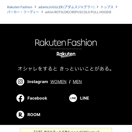
Rakuten Fashion
adamsJUGGLER (アダムスジャグラー)
トップス
navigate_next
navigate_next
navigate_next
パーカー・フーディー
whim ROTH/(M)CREPUSCOLO PULL HOODIE
navigate_next
Instagram
WOMEN
/
MEN
Facebook
LINE
ROOM
【注意】楽天を装った不審なメールやSMSについて