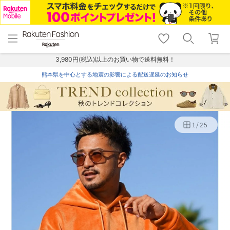
menu
home
search
favorite_border
shopping_cart
lock_outline
メニュー
トップ
検索
お気に入り
カート
ログイン
3,980円(税込)以上のお買い物で送料無料！
熊本県を中心とする地震の影響による配送遅延のお知らせ
1
/
25