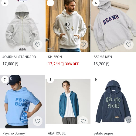
4
5
6
JOURNAL STANDARD
SHIFFON
BEAMS MEN
17,600
13,244
13,200
円
円
30
%
OFF
円
7
8
9
Psycho Bunny
ABAHOUSE
gelato pique