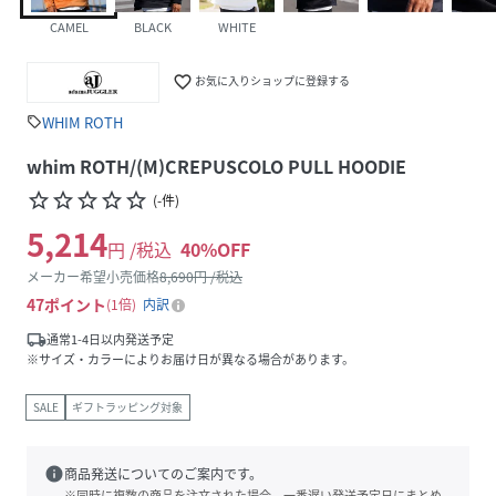
CAMEL
BLACK
WHITE
favorite_border
お気に入りショップに登録する
WHIM ROTH
sell
whim ROTH/(M)CREPUSCOLO PULL HOODIE
star_border
star_border
star_border
star_border
star_border
(
-
件
)
5,214
円 /税込
40
%OFF
メーカー希望小売価格
8,690
円 /税込
47
ポイント
1倍
内訳
local_shipping
通常1-4日以内発送予定
※サイズ・カラーによりお届け日が異なる場合があります。
SALE
ギフトラッピング対象
info
商品発送についてのご案内です。
※同時に複数の商品を注文された場合、一番遅い発送予定日にまとめ