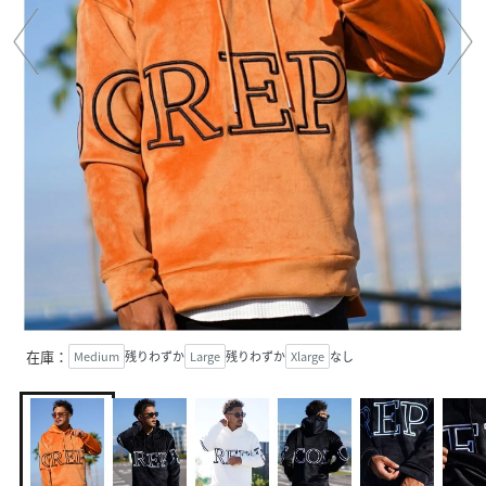
在庫：
Medium
残りわずか
Large
残りわずか
Xlarge
なし