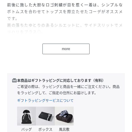
前後に施した大胆なロゴ刺繍が目を惹く一着は、シンプルな
ボトムスを合わせてトップスを際立たせたコーデがオススメ
です。
肩の落ちたゆとりのあるシルエットに、サイドスリットでメ
リハリをプラス◎。
性別タイプ
メンズ
more
原産国
中国
素材
ポリエステル95%
ポリウレタン5%
redeem
本商品はギフトラッピングに対応しております（有料）
ご希望の際は、ラッピングと商品を一緒にご注文ください。商品
サイズ
Medium、Large、Xlarge
をラッピングして、ご指定の住所にお届けします。
ギフトラッピングサービスについて
クリーニング
手洗い可
品番
EE7513_200401230250001
(
200401230250001-05-102 EE7513
)
バッグ
ボックス
風呂敷