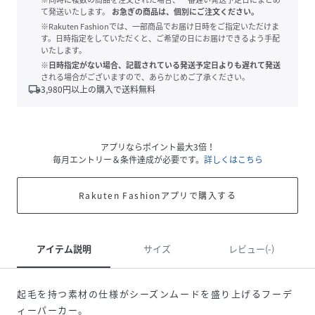
て発送いたします。
お急ぎの商品は、個別にご注文ください。
※Rakuten Fashionでは、一部商品でお届け日時をご指定いただけま
す。日時指定をしていただくと、ご希望の日にお届けできるよう手配
いたします。
※日時指定がない場合、記載されている発送予定日よりも遅れて発送
される場合がございますので、あらかじめご了承ください。
local_shipping
3,980
円以上の購入で送料無料
アプリならポイント最大3倍！
毎月エントリー＆条件達成が必要です。
詳しくはこちら
Rakuten Fashionアプリで購入する
アイテム説明
サイズ
レビュー(-)
起毛を持つ素材の仕様がシーズンムードを盛り上げるフーデ
ィーパーカー。