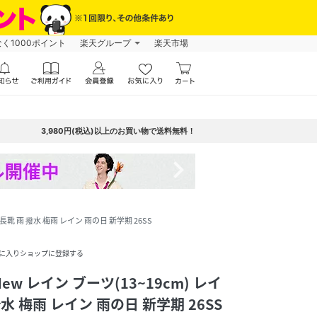
なく1000ポイント
楽天グループ
楽天市場
3,980円(税込)以上のお買い物で送料無料！
navigate_next
 長靴 雨 撥水 梅雨 レイン 雨の日 新学期 26SS
に入りショップに登録する
ew レイン ブーツ(13~19cm) レイ
水 梅雨 レイン 雨の日 新学期 26SS