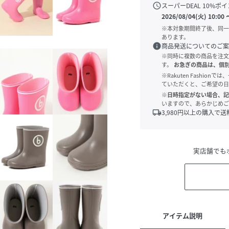
schedule
スーパーDEAL
10
%ポイ
2026/08/04(火) 10:00
※本対象期間終了後、同一
あります。
info
商品発送についてのご案
※同時に複数の商品を注文
す。
お急ぎの商品は、個
※Rakuten Fashi
ていただくと、ご希望の日
※日時指定がない場合、記
いますので、あらかじめご
local_shipping
3,980
円以上の購入で送
実店舗でも
アイテム説明