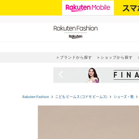
ブランドから探す
ショップから探す
navigate_before
Rakuten Fashion
こども ビームス (コドモ ビームス)
シューズ・靴
navigate_next
navigate_next
navigate_nex