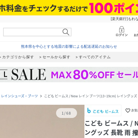
[楽天銀行]もれ
熊本県を中心とする地震の影響による配送遅延のお知らせ
カテゴリから探す
セールから探す
すべてのアイテム
レインシューズ・ブーツ
こども ビームス / New レイン ブーツ(13~19cm) レイングッズ
t
navigate_next
favorite_border
お気
1
/
68
こども ビームス / N
ングッズ 長靴 雨 撥