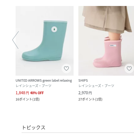
UNITED ARROWS green label relaxing
SHIPS
レインシューズ・ブーツ
レインシューズ・ブーツ
1,848
2,970
円
40
%
OFF
円
ク
)
16
ポイント
(
1倍
)
27
ポイント
(
1倍
)
トピックス