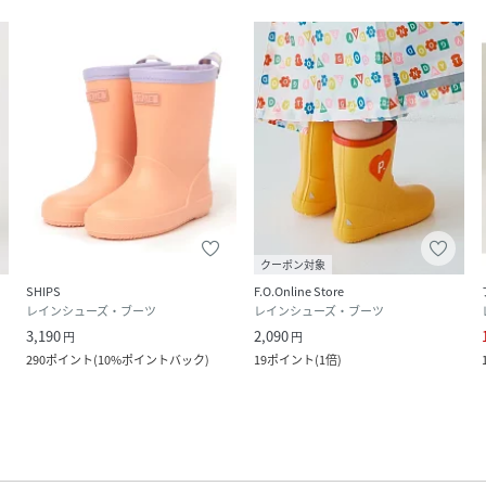
クーポン対象
SHIPS
F.O.Online Store
レインシューズ・ブーツ
レインシューズ・ブーツ
3,190
2,090
円
円
290
ポイント
(
10%ポイントバック
)
19
ポイント
(
1倍
)