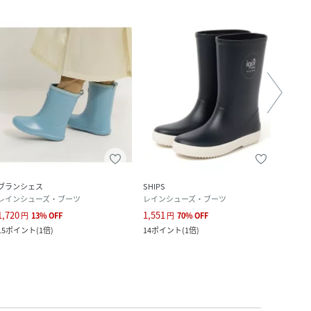
ブランシェス
SHIPS
こども
レインシューズ・ブーツ
レインシューズ・ブーツ
スニ
1,720
1,551
5,390
円
13
%
OFF
円
70
%
OFF
15
ポイント
(
1倍
)
14
ポイント
(
1倍
)
490
ポ