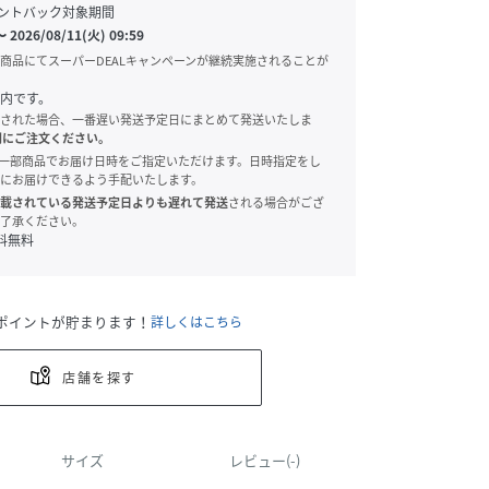
ントバック対象期間
〜
2026/08/11(火) 09:59
商品にてスーパーDEALキャンペーンが継続実施されることが
内です。
された場合、一番遅い発送予定日にまとめて発送いたしま
別にご注文ください。
onでは、一部商品でお届け日時をご指定いただけます。日時指定をし
にお届けできるよう手配いたします。
載されている発送予定日よりも遅れて発送
される場合がござ
了承ください。
料無料
ポイントが貯まります！
詳しくはこちら
店舗を探す
サイズ
レビュー(-)