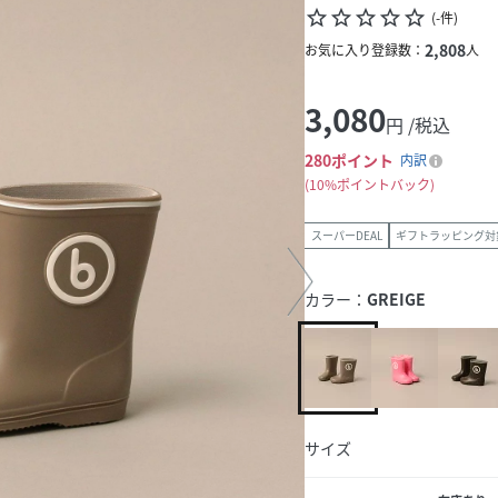
star_border
star_border
star_border
star_border
star_border
(
-
件
)
2,808
お気に入り登録数：
人
3,080
円 /税込
280
ポイント
内訳
10%ポイントバック
スーパーDEAL
ギフトラッピング対
カラー：
GREIGE
サイズ