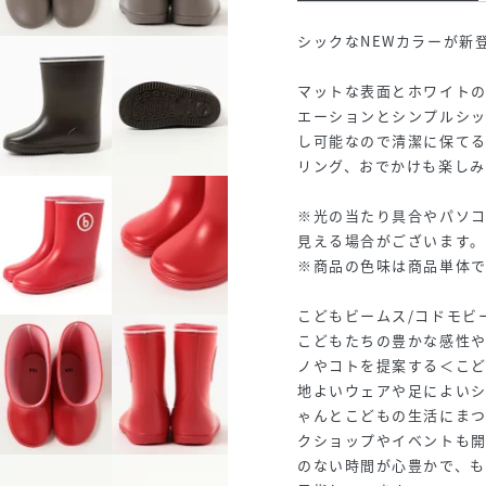
シックなNEWカラーが新
マットな表面とホワイト
エーションとシンプルシ
し可能なので清潔に保て
リング、おでかけも楽し
※光の当たり具合やパソ
見える場合がございます
※商品の色味は商品単体
こどもビームス/コドモビ
こどもたちの豊かな感性
ノやコトを提案する＜こ
地よいウェアや足によい
ゃんとこどもの生活にま
クショップやイベントも
のない時間が心豊かで、