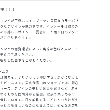
登場！！！
のコンビが可愛いレインブーツ。豊富なカラーバリ
ックなデザインが魅力的です。インソールは取り外
るのも嬉しいポイント。憂鬱だった雨の日のスタイ
みが広がりそうです♪
コンなどの閲覧環境によって実際の色味と異なって
。予めご了承ください。
で撮影した画像をご参照ください。
ームス
や想像力を、よりいっそう伸ばすきっかけになるモ
どもビームス＞。東京代官山のショップでは、着心
シューズ、デザインの美しい玩具や家具など、赤ち
つわるものを国内外から厳選。家族で楽しめるワー
開催しています。日々成長するこどもとのかけがえ
もっと素晴らしいものになるように、そんなお店を