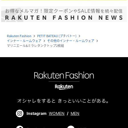
Rakuten Fashion
PETIT BATEAU (プチバトー)
navigate_next
navigate_next
インナー・ルームウェア
その他のインナー・ルームウェア
navigate_next
navigate_next
マリニエール&ミラレタンクトップ2枚組
Instagram
WOMEN
/
MEN