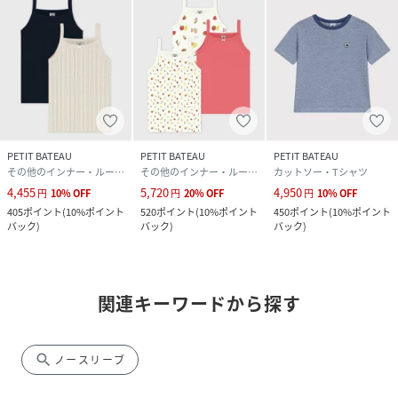
PETIT BATEAU
PETIT BATEAU
PETIT BATEAU
その他のインナー・ルームウェア
その他のインナー・ルームウェア
カットソー・Tシャツ
4,455
5,720
4,950
円
10
%
OFF
円
20
%
OFF
円
10
%
OFF
405
ポイント
(
10%ポイント
520
ポイント
(
10%ポイント
450
ポイント
(
10%ポイント
バック
)
バック
)
バック
)
関連キーワードから探す
search
ノースリーブ