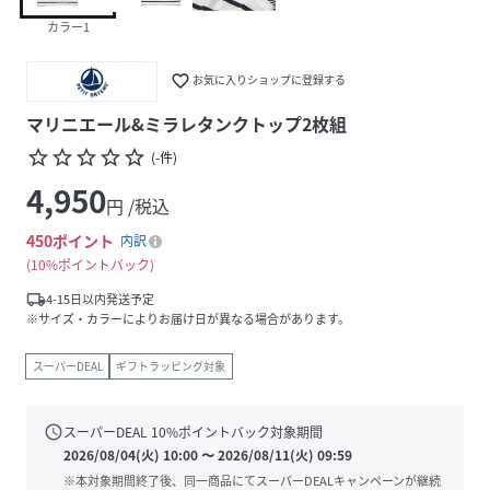
カラー1
favorite_border
お気に入りショップに登録する
マリニエール&ミラレタンクトップ2枚組
star_border
star_border
star_border
star_border
star_border
(
-
件
)
4,950
円 /税込
450
ポイント
内訳
10%ポイントバック
local_shipping
4-15日以内発送予定
※サイズ・カラーによりお届け日が異なる場合があります。
スーパーDEAL
ギフトラッピング対象
schedule
スーパーDEAL
10
%ポイントバック対象期間
2026/08/04(火) 10:00
〜
2026/08/11(火) 09:59
※本対象期間終了後、同一商品にてスーパーDEALキャンペーンが継続