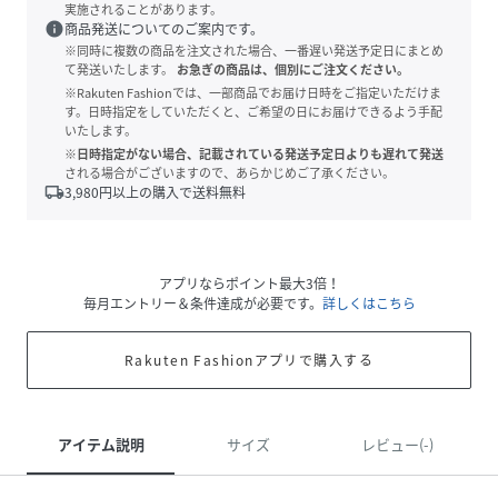
実施されることがあります。
info
商品発送についてのご案内です。
※同時に複数の商品を注文された場合、一番遅い発送予定日にまとめ
て発送いたします。
お急ぎの商品は、個別にご注文ください。
※Rakuten Fashionでは、一部商品でお届け日時をご指定いただけま
す。日時指定をしていただくと、ご希望の日にお届けできるよう手配
いたします。
※日時指定がない場合、記載されている発送予定日よりも遅れて発送
される場合がございますので、あらかじめご了承ください。
local_shipping
3,980
円以上の購入で送料無料
アプリならポイント最大3倍！
毎月エントリー＆条件達成が必要です。
詳しくはこちら
Rakuten Fashionアプリで購入する
アイテム説明
サイズ
レビュー(-)