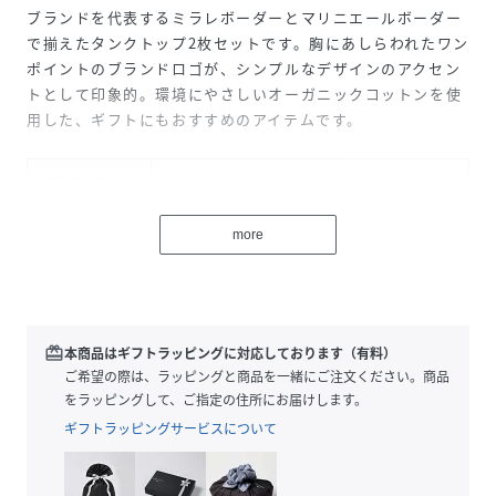
ブランドを代表するミラレボーダーとマリニエールボーダー
で揃えたタンクトップ2枚セットです。胸にあしらわれたワン
ポイントのブランドロゴが、シンプルなデザインのアクセン
トとして印象的。環境にやさしいオーガニックコットンを使
用した、ギフトにもおすすめのアイテムです。
性別タイプ
キッズ
原産国
モロッコ
more
素材
コットン100%
サイズ
2才 86cm、3才 95cm、4才 104cm、5才 110cm
redeem
本商品はギフトラッピングに対応しております（有料）
品番
DW3645_A01DSA
ご希望の際は、ラッピングと商品を一緒にご注文ください。商品
(
A01DSA-00-040 DW3645
)
をラッピングして、ご指定の住所にお届けします。
ギフトラッピングサービスについて