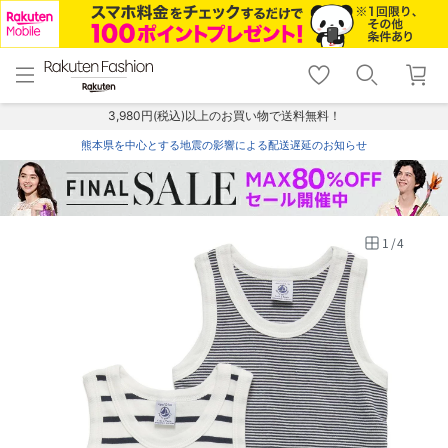
menu
home
search
favorite_border
shopping_cart
lock_outline
メニュー
トップ
検索
お気に入り
カート
ログイン
3,980円(税込)以上のお買い物で送料無料！
熊本県を中心とする地震の影響による配送遅延のお知らせ
1
/
4