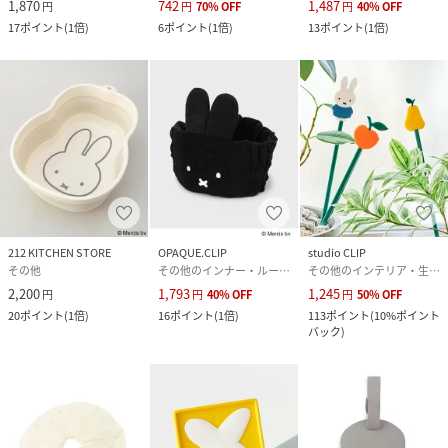
1,870
742
1,487
円
円
70
%
OFF
円
40
%
OFF
17
ポイント
(
1倍
)
6
ポイント
(
1倍
)
13
ポイント
(
1倍
)
212 KITCHEN STORE
OPAQUE.CLIP
studio CLIP
その他
その他のインナー・ルームウェア
その他のインテリア・生活雑貨
2,200
1,793
1,245
円
円
40
%
OFF
円
50
%
OFF
20
ポイント
(
1倍
)
16
ポイント
(
1倍
)
113
ポイント
(
10%ポイント
バック
)