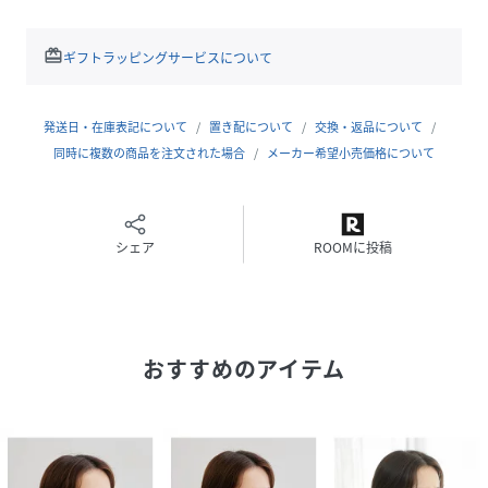
すすめ。
※直接肌に触れる衛生商品の為、お客様都合によるご返品・
redeem
ギフトラッピングサービスについて
ご交換は承っておりません。
※マスクは感染(侵入)を完全に防ぐものではありません。
※撮影時の光、お使いのモニター環境によって色の見え方が
発送日・在庫表記について
置き配について
交換・返品について
違う場合がございます。
同時に複数の商品を注文された場合
メーカー希望小売価格について
※KIDSは一部店舗限定になります。
性別タイプ
レディース
シェア
ROOMに投稿
原産国
ベージュ（27）：中国製
素材
ベージュ（27）：（表地） 綿 100% （裏地） 綿
100%
おすすめのアイテム
サイズ
F
品番
DR0918_GII81050
(
GII81050-27-099 DR0918
)