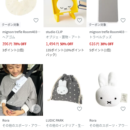
クーポン対象
クーポン対象
mignon trefle Room403 selected
studio CLIP
mignon trefle Room403 selected
ヘアゴム
オブジェ・置物・アート
トラベルグッズ
396
1,494
616
円
70
%
OFF
円
50
%
OFF
円
30
%
OFF
3
ポイント
(
1倍
)
135
ポイント
(
10%ポイント
5
ポイント
(
1倍
)
バック
)
Rora
LUDIC PARK
Rora
その他のスポーツ・アウトドア用品
その他のインテリア・生活雑貨
その他のスポーツ・アウトドア用品