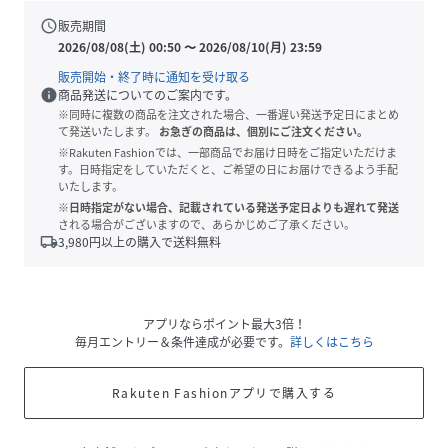
schedule
販売期間
2026/08/08(土) 00:50
〜
2026/08/10(月) 23:59
販売開始・終了時に通知を受け取る
info
商品発送についてのご案内です。
※同時に複数の商品を注文された場合、一番遅い発送予定日にまとめ
て発送いたします。
お急ぎの商品は、個別にご注文ください。
※Rakuten Fashionでは、一部商品でお届け日時をご指定いただけま
す。日時指定をしていただくと、ご希望の日にお届けできるよう手配
いたします。
※日時指定がない場合、記載されている発送予定日よりも遅れて発送
される場合がございますので、あらかじめご了承ください。
local_shipping
3,980
円以上の購入で送料無料
アプリならポイント最大3倍！
毎月エントリー＆条件達成が必要です。
詳しくはこちら
Rakuten Fashionアプリで購入する