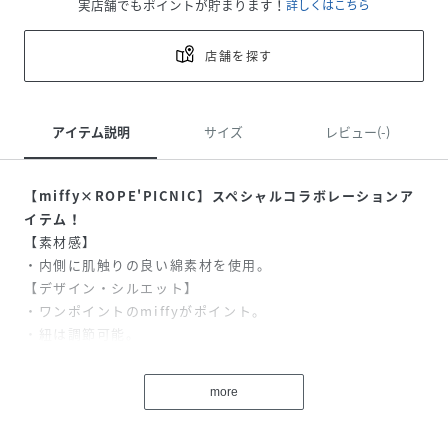
実店舗でもポイントが貯まります！
詳しくはこちら
店舗を探す
アイテム説明
サイズ
レビュー(-)
【miffy×ROPE'PICNIC】スペシャルコラボレーションア
イテム！
【素材感】
・内側に肌触りの良い綿素材を使用。
【デザイン・シルエット】
・ワンポイントのmiffyがポイント。
・紐は調節可能。
【カラー】
・肌なじみの良いベージュのみの展開。
more
【スタイリングポイント】
・KIDS(品番:GRI81000)も展開しているので親子お揃いもお