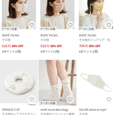
クーポン対象
クーポン対象
クーポン対象
ROPE' PICNIC
ROPE' PICNIC
ROPE' PICNIC
その他
その他
その他のインテリア・生活雑貨
616
616
704
円
60
%
OFF
円
60
%
OFF
円
60
%
OFF
5
ポイント
(
1倍
)
5
ポイント
(
1倍
)
6
ポイント
(
1倍
)
クーポン対象
OPAQUE.CLIP
earth music&ecology
SALON adam et rope'
その他のヘアアクセサリー
その他のファッション雑貨
その他