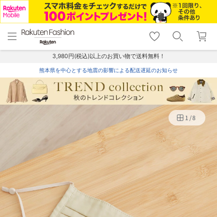
menu
home
search
favorite_border
shopping_cart
lock_outline
メニュー
トップ
検索
お気に入り
カート
ログイン
3,980円(税込)以上のお買い物で送料無料！
熊本県を中心とする地震の影響による配送遅延のお知らせ
1
/
8