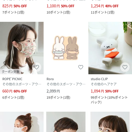
825
1,100
1,254
円
50
%
OFF
円
50
%
OFF
円
40
%
OFF
7
ポイント
(
1倍
)
10
ポイント
(
1倍
)
11
ポイント
(
1倍
)
クーポン対象
ROPE' PICNIC
Rora
studio CLIP
その他のスポーツ・アウトドア用品
その他のスポーツ・アウトドア用品
その他のヘアケア
660
2,099
1,094
円
60
%
OFF
円
円
50
%
OFF
6
ポイント
(
1倍
)
19
ポイント
(
1倍
)
99
ポイント
(
10%ポイント
バック
)