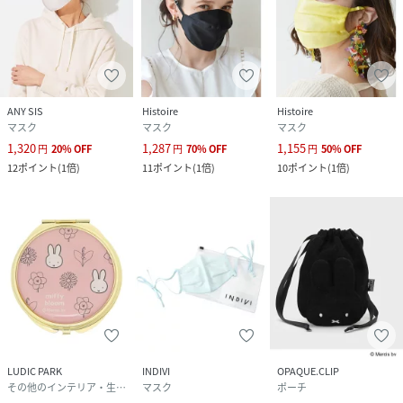
ANY SIS
Histoire
Histoire
マスク
マスク
マスク
1,320
1,287
1,155
円
20
%
OFF
円
70
%
OFF
円
50
%
OFF
12
ポイント
(
1倍
)
11
ポイント
(
1倍
)
10
ポイント
(
1倍
)
LUDIC PARK
INDIVI
OPAQUE.CLIP
その他のインテリア・生活雑貨
マスク
ポーチ