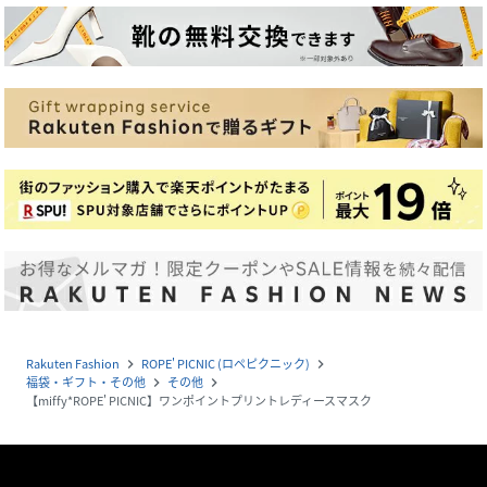
Rakuten Fashion
ROPE' PICNIC (ロペピクニック)
navigate_next
navigate_next
福袋・ギフト・その他
その他
navigate_next
navigate_next
【miffy*ROPE' PICNIC】ワンポイントプリントレディースマスク