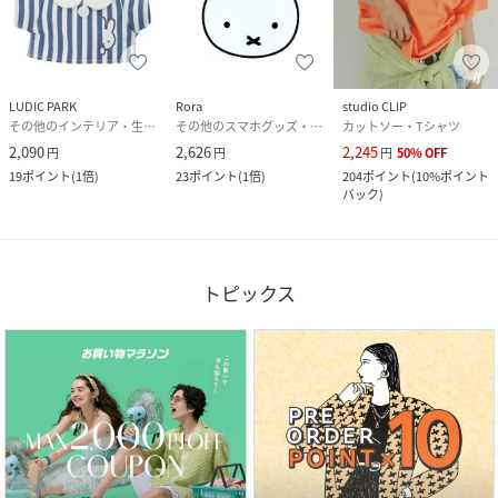
LUDIC PARK
Rora
studio CLIP
その他のインテリア・生活雑貨
その他のスマホグッズ・オーディオ機器
カットソー・Tシャツ
2,090
2,626
2,245
円
円
円
50
%
OFF
19
ポイント
(
1倍
)
23
ポイント
(
1倍
)
204
ポイント
(
10%ポイント
バック
)
トピックス