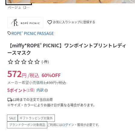
ベージュ（27）
favorite_border
お気に入りショップに登録する
ROPE' PICNIC PASSAGE
sell
【miffy*ROPE' PICNIC】ワンポイントプリントレディ
ースマスク
star_border
star_border
star_border
star_border
star_border
(
-
件
)
572
円 /税込
60
%OFF
メーカー希望小売価格
1,430
円 /税込
5
ポイント
1倍
内訳
local_shipping
12時までの注文で当日出荷
※サイズ・カラーによりお届け日が異なる場合があります。
SALE
ギフトラッピング対象外
ブランドクーポン対象商品
ご利用には
ログイン
・獲得が必要です。