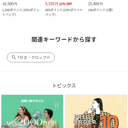
16,500
5,335
15,400
円
円
11
%
OFF
円
1,500
ポイント
(
10%ポイン
485
ポイント
(
10%ポイント
140
ポイント
(
1倍
)
トバック
)
バック
)
関連キーワードから探す
search
7分丈・クロップド
トピックス