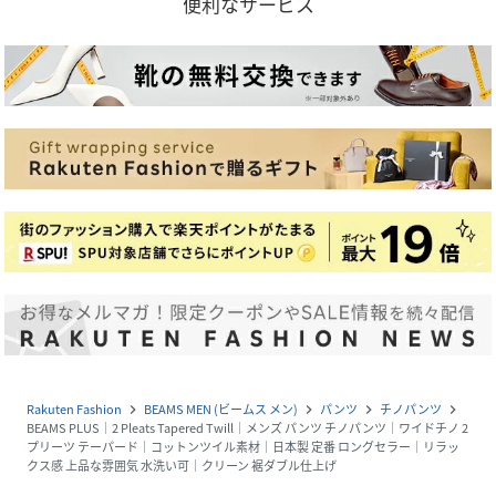
便利なサービス
Rakuten Fashion
BEAMS MEN (ビームス メン)
パンツ
チノパンツ
navigate_next
navigate_next
navigate_next
navigate_next
BEAMS PLUS｜2 Pleats Tapered Twill｜メンズ パンツ チノパンツ｜ワイドチノ 2
プリーツ テーパード｜コットンツイル素材｜日本製 定番 ロングセラー｜リラッ
クス感 上品な雰囲気 水洗い可｜クリーン 裾ダブル仕上げ