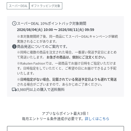
スーパーDEAL
ギフトラッピング対象
schedule
スーパーDEAL
10
%ポイントバック対象期間
2026/08/04(火) 10:00
〜
2026/08/11(火) 09:59
※本対象期間終了後、同一商品にてスーパーDEALキャンペーンが継続
実施されることがあります。
info
商品発送についてのご案内です。
※同時に複数の商品を注文された場合、一番遅い発送予定日にまとめ
て発送いたします。
お急ぎの商品は、個別にご注文ください。
※Rakuten Fashionでは、一部商品でお届け日時をご指定いただけま
す。日時指定をしていただくと、ご希望の日にお届けできるよう手配
いたします。
※日時指定がない場合、記載されている発送予定日よりも遅れて発送
される場合がございますので、あらかじめご了承ください。
local_shipping
3,980
円以上の購入で送料無料
アプリならポイント最大3倍！
毎月エントリー＆条件達成が必要です。
詳しくはこちら