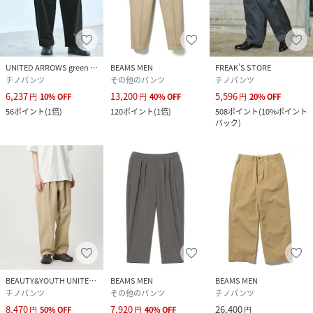
UNITED ARROWS green label relaxing
BEAMS MEN
FREAK’S STORE
チノパンツ
その他のパンツ
チノパンツ
6,237
13,200
5,596
円
10
%
OFF
円
40
%
OFF
円
20
%
OFF
56
ポイント
(
1倍
)
120
ポイント
(
1倍
)
508
ポイント
(
10%ポイント
バック
)
BEAUTY&YOUTH UNITED ARROWS
BEAMS MEN
BEAMS MEN
チノパンツ
その他のパンツ
チノパンツ
8,470
7,920
26,400
円
50
%
OFF
円
40
%
OFF
円