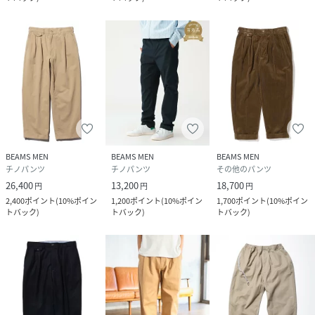
身長：170cm/普段サイズ：S/着用サイズ：S
サイズ感：ウエスト周りは標準。股上から腿へかけてはゆっ
たりしています。
素材感：非常にベーシックなコットンチノトラウザーズ。
ポイント：定番のフォルムは健在です。裾はやや短めのダブ
ル仕上げなので足元の選択肢が豊富です。
BEAMSPLUS/ビームスプラス
”長年着られる飽きのこない本物の男服”をコンセプトに、次
BEAMS MEN
BEAMS MEN
BEAMS MEN
世代へと続くカジュアルウェアのオーセンティックを追求し
チノパンツ
チノパンツ
その他のパンツ
ています。
26,400
13,200
18,700
円
円
円
2,400
ポイント
(
10%ポイン
1,200
ポイント
(
10%ポイン
1,700
ポイント
(
10%ポイン
トバック
)
トバック
)
トバック
)
性別タイプ
メンズ
原産国
日本製
素材
本体：コットン98％ ポリウレタン2％ 別布：
コットン100％