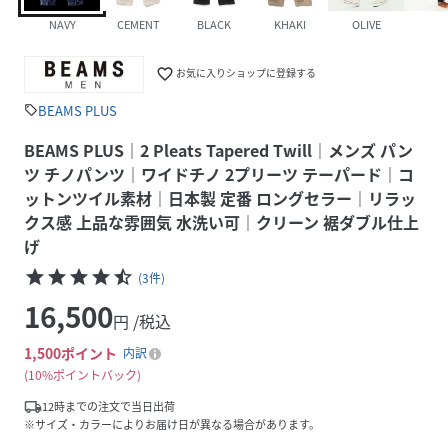
NAVY
CEMENT
BLACK
KHAKI
OLIVE
favorite_border
お気に入りショップに登録する
BEAMS PLUS
sell
BEAMS PLUS｜2 Pleats Tapered Twill｜メンズ パン
ツ チノパンツ｜ワイドチノ 2プリーツ テーパード｜コ
ットンツイル素材｜日本製 定番 ロングセラー｜リラッ
クス感 上品な雰囲気 水洗い可｜クリーン 裾ダブル仕上
げ
star
star
star
star
star_half
(
3
件
)
16,500
円 /税込
1,500
ポイント
内訳
10%ポイントバック
local_shipping
12時までの注文で当日出荷
※サイズ・カラーによりお届け日が異なる場合があります。