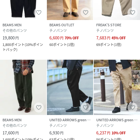
サイズ
XS、S、M、L、XL、XXL
品番
DK5855_38
(
38-23-0097-874-79-14 DK5855
)
BEAMS MEN
BEAMS OUTLET
FREAK’S STORE
その他のパンツ
チノパンツ
チノパンツ
19,800
6,600
7,683
円
円
70
%
OFF
円
45
%
OFF
1,800
ポイント
(
10%ポイン
60
ポイント
(
1倍
)
69
ポイント
(
1倍
)
トバック
)
BEAMS MEN
UNITED ARROWS green label relaxing
UNITED ARROWS green label relaxing
その他のパンツ
チノパンツ
チノパンツ
17,600
6,930
6,237
円
円
円
10
%
OFF
1,600
ポイント
(
10%ポイン
63
ポイント
(
1倍
)
56
ポイント
(
1倍
)