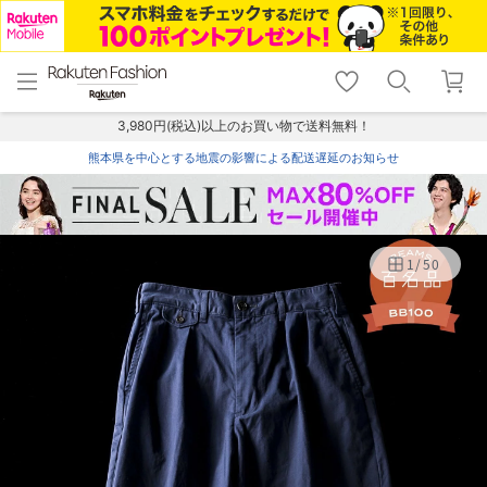
menu
home
search
favorite_border
shopping_cart
lock_outline
メニュー
トップ
検索
お気に入り
カート
ログイン
3,980円(税込)以上のお買い物で送料無料！
熊本県を中心とする地震の影響による配送遅延のお知らせ
1
/
50