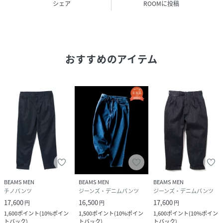
によって、実際の色調と異なって見える場合があります。あ
シェア
ROOMに投稿
らかじめご了承ください。商品の色調は白背景商品単体で撮
影した画像をご参照ください。
生地の厚さ：普通
おすすめのアイテム
透け感：なし
伸縮性：ややあり
光沢感：なし
裏地：なし
【スタッフレビュー】
スタッフ：武島幸宏
身長：169cm/普段サイズ：M/着用サイズ：M
サイズ感：腰回りはゆったり、わたり幅もとっています。
素材感：ハリとコシがあり、滑らかな手触りです。
ポイント：武骨過ぎないワイドテーパードで、汎用性抜群の
BEAMS MEN
BEAMS MEN
BEAMS MEN
一本です。
チノパンツ
ジーンズ・デニムパンツ
ジーンズ・デニムパンツ
17,600
16,500
17,600
円
円
円
【スタッフレビュー】
1,600
ポイント
(
10%ポイン
1,500
ポイント
(
10%ポイン
1,600
ポイント
(
10%ポイン
スタッフ：きむらゆうた
トバック
)
トバック
)
トバック
)