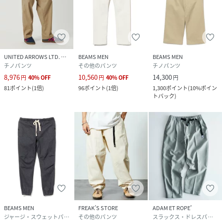
UNITED ARROWS LTD. OUTLET
BEAMS MEN
BEAMS MEN
チノパンツ
その他のパンツ
チノパンツ
8,976
10,560
14,300
円
40
%
OFF
円
40
%
OFF
円
81
ポイント
(
1倍
)
96
ポイント
(
1倍
)
1,300
ポイント
(
10%ポイン
トバック
)
BEAMS MEN
FREAK’S STORE
ADAM ET ROPE'
ジャージ・スウェットパンツ
その他のパンツ
スラックス・ドレスパンツ