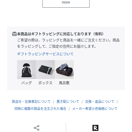
more
腰回りにゆとりを持たせた2プリーツ、クラシックな印象の
ウォッチポケットが特長。裾の仕上げは、カジュアルかつス
ポーティなやや短めのレングスとターンアップ仕様。
■サイズ
redeem
本商品はギフトラッピングに対応しております（有料）
ウエストとヒップ周りはゆとりを持たせながら、裾にかけ絞
ご希望の際は、ラッピングと商品を一緒にご注文ください。商品
りをかけたパターン。リラックスした雰囲気をもたせつつ、
をラッピングして、ご指定の住所にお届けします。
クリーンな印象です。
ギフトラッピングサービスについて
■素材
柔らかな質感を持たせたコットンツイル素材を使用。
バッグ
ボックス
風呂敷
■ケア方法
水洗い可
（詳細は商品についている品質表示ラベルをご覧ください）
発送日・在庫表記について
置き配について
交換・返品について
同時に複数の商品を注文された場合
メーカー希望小売価格について
Model：H178cmW63kgSize：M
※撮影環境による光の当たり具合やパソコンなどの閲覧環境