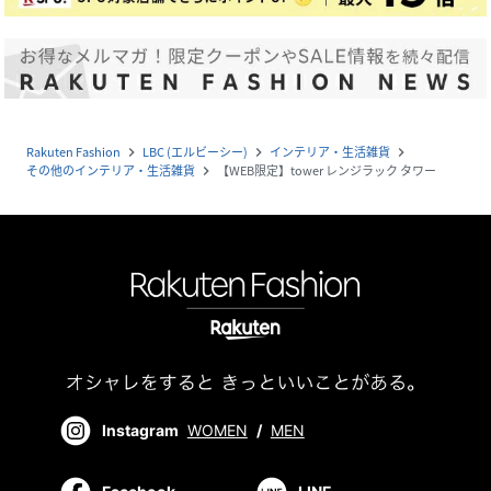
Rakuten Fashion
LBC (エルビーシー)
インテリア・生活雑貨
navigate_next
navigate_next
navigate_next
その他のインテリア・生活雑貨
【WEB限定】tower レンジラック タワー
navigate_next
Instagram
WOMEN
/
MEN