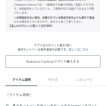
※Rakuten Fashionでは、一部商品でお届け日時をご指定いただけま
す。日時指定をしていただくと、ご希望の日にお届けできるよう手配
いたします。
※日時指定がない場合、記載されている発送予定日よりも遅れて発送
される場合がございますので、あらかじめご了承ください。
local_shipping
3,980
円以上の購入で送料無料
アプリならポイント最大3倍！
毎月エントリー＆条件達成が必要です。
詳しくはこちら
Rakuten Fashionアプリで購入する
アイテム説明
サイズ
レビュー(-)
［アイテム説明］
白、黒のモノトーンデザインがおしゃれなtower（タワー）