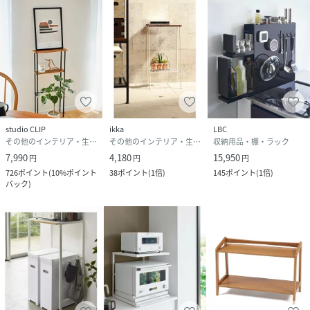
studio CLIP
ikka
LBC
その他のインテリア・生活雑貨
その他のインテリア・生活雑貨
収納用品・棚・ラック
7,990
4,180
15,950
円
円
円
726
ポイント
(
10%ポイント
38
ポイント
(
1倍
)
145
ポイント
(
1倍
)
バック
)