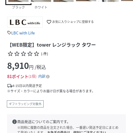
ブラック
ホワイト
favorite_border
お気に入りショップに登録する
LBC with Life
sell
【WEB限定】tower レンジラック タワー
star_border
star_border
star_border
star_border
star_border
(
-
件
)
8,910
円 /税込
81
ポイント
1倍
内訳
local_shipping
4-15日以内発送予定
※サイズ・カラーによりお届け日が異なる場合があります。
ギフトラッピング対象外
info
商品発送についてのご案内です。
※同時に複数の商品を注文された場合、一番遅い発送予定日にまとめ
て発送いたします。
お急ぎの商品は、個別にご注文ください。