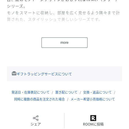
シリーズ。
モノをスマートに収納し、部屋を広く見せるよう隅々まで計
算された、スタイリッシュで美しいシリーズです。
スペースに合わせて伸縮できるレンジラックです。
大型の電子レンジやブレンダーなども収納でき、本体横には
more
ミトンなど小物を掛けられるフック付き。
スチール製なので熱に強く、オーブン機能を使用するときも
安心。
水や汚れに強い紛体塗装で、錆びにくく傷にも強い構造で
す。
redeem
ギフトラッピングサービスについて
※組み立て式
発送日・在庫表記について
置き配について
交換・返品について
山崎実業
同時に複数の商品を注文された場合
メーカー希望小売価格について
31303131
シェア
ROOMに投稿