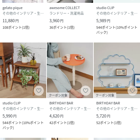
gelato pique
awesome COLLECT
studio CLIP
その他のインテリア・生活雑貨
ランドリー・洗濯用品
その他のインテリア・生活雑貨
11,880
3,960
5,989
円
円
円
108
ポイント
(
1倍
)
36
ポイント
(
1倍
)
544
ポイント
(
10%ポイント
バック
)
クーポン対象
クーポン対象
studio CLIP
BIRTHDAY BAR
BIRTHDAY BAR
その他のインテリア・生活雑貨
その他のインテリア・生活雑貨
その他のインテリア・生活雑貨
5,990
4,620
5,720
円
円
円
544
ポイント
(
10%ポイント
42
ポイント
(
1倍
)
52
ポイント
(
1倍
)
バック
)