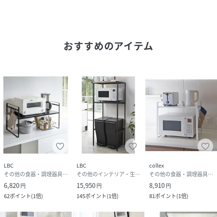
------------------------------------------------------------
-------------------------------------
＜価格改定のお知らせ＞
2024/10/21より原材料費高騰および為替変動の影響に伴い
おすすめのアイテム
価格改定をさせて頂きます。
商品タグに記載している価格につきまして、旧価格のものが
混在している場合がございます。
ご了承下さいますよう、お願い申し上げます。
------------------------------------------------------------
--------------------------------------
性別タイプ
ユニセックス
原産国
中国
LBC
LBC
collex
素材
本体・トレイ:スチール(紛体塗装)%
その他の食器・調理器具・キッチン用品
その他のインテリア・生活雑貨
その他の食器・調理器具・キッチン用品
6,820
15,950
8,910
円
円
円
サイズ
FREE
62
ポイント
(
1倍
)
145
ポイント
(
1倍
)
81
ポイント
(
1倍
)
品番
DG6993_30498936