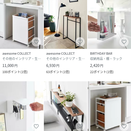
(
30498936-09-99 DG6993
)
awesome COLLECT
awesome COLLECT
BIRTHDAY BAR
その他のインテリア・生活雑貨
その他のインテリア・生活雑貨
収納用品・棚・ラック
11,000
6,930
2,420
円
円
円
100
ポイント
(
1倍
)
63
ポイント
(
1倍
)
22
ポイント
(
1倍
)