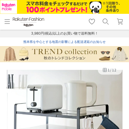
menu
home
search
favorite_border
shopping_cart
lock_outline
メニュー
トップ
検索
お気に入り
カート
ログイン
3,980円(税込)以上のお買い物で送料無料！
熊本県を中心とする地震の影響による配送遅延のお知らせ
1
/
12