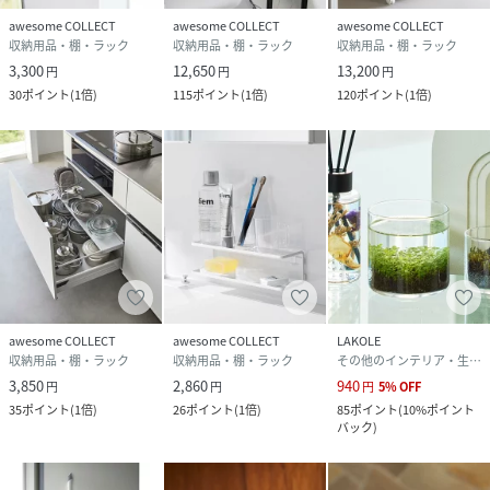
awesome COLLECT
awesome COLLECT
awesome COLLECT
収納用品・棚・ラック
収納用品・棚・ラック
収納用品・棚・ラック
3,300
12,650
13,200
円
円
円
30
ポイント
(
1倍
)
115
ポイント
(
1倍
)
120
ポイント
(
1倍
)
awesome COLLECT
awesome COLLECT
LAKOLE
収納用品・棚・ラック
収納用品・棚・ラック
その他のインテリア・生活雑貨
3,850
2,860
940
円
円
円
5
%
OFF
35
ポイント
(
1倍
)
26
ポイント
(
1倍
)
85
ポイント
(
10%ポイント
バック
)