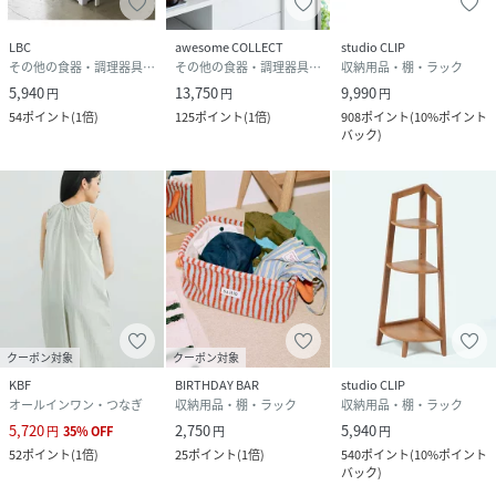
LBC
awesome COLLECT
studio CLIP
その他の食器・調理器具・キッチン用品
その他の食器・調理器具・キッチン用品
収納用品・棚・ラック
5,940
13,750
9,990
円
円
円
54
ポイント
(
1倍
)
125
ポイント
(
1倍
)
908
ポイント
(
10%ポイント
バック
)
クーポン対象
クーポン対象
KBF
BIRTHDAY BAR
studio CLIP
オールインワン・つなぎ
収納用品・棚・ラック
収納用品・棚・ラック
5,720
2,750
5,940
円
35
%
OFF
円
円
52
ポイント
(
1倍
)
25
ポイント
(
1倍
)
540
ポイント
(
10%ポイント
バック
)