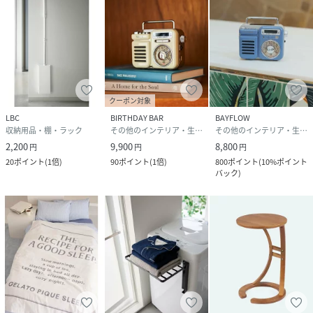
クーポン対象
LBC
BIRTHDAY BAR
BAYFLOW
収納用品・棚・ラック
その他のインテリア・生活雑貨
その他のインテリア・生活雑貨
2,200
9,900
8,800
円
円
円
20
ポイント
(
1倍
)
90
ポイント
(
1倍
)
800
ポイント
(
10%ポイント
バック
)