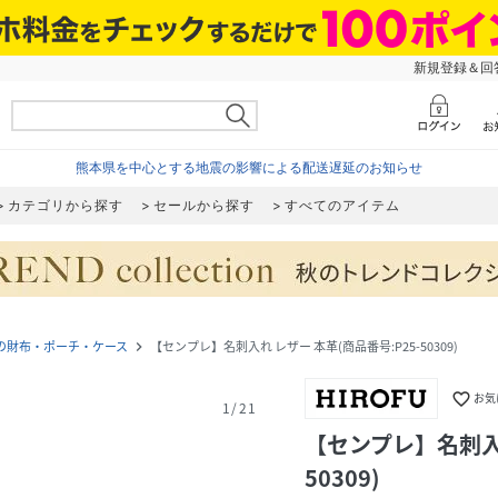
新規登録＆回答
熊本県を中心とする地震の影響による配送遅延のお知らせ
カテゴリから探す
セールから探す
すべてのアイテム
の財布・ポーチ・ケース
【センプレ】名刺入れ レザー 本革(商品番号:P25-50309)
navigate_next
favorite_border
お気
1
/
21
【センプレ】名刺入れ
50309)