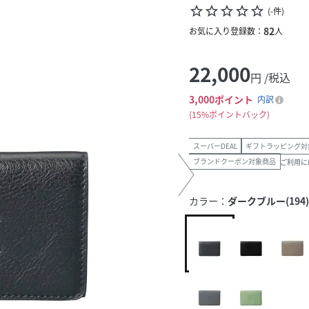
star_border
star_border
star_border
star_border
star_border
(
-
件
)
82
お気に入り登録数：
人
22,000
円 /税込
3,000
ポイント
内訳
15%ポイントバック
スーパーDEAL
ギフトラッピング対
ブランドクーポン対象商品
ご利用に
カラー：
ダークブルー(194)