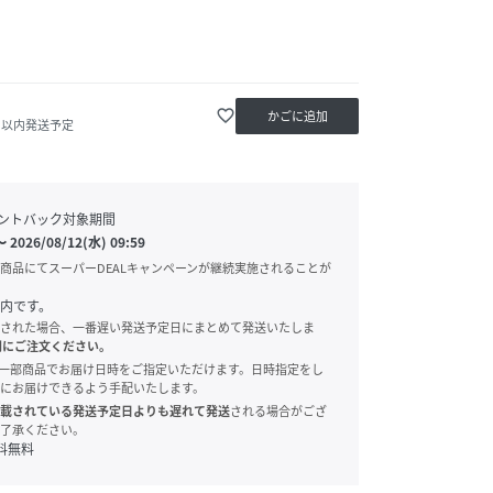
favorite_border
かごに追加
0日以内発送予定
ントバック対象期間
〜
2026/08/12(水) 09:59
商品にてスーパーDEALキャンペーンが継続実施されることが
内です。
された場合、一番遅い発送予定日にまとめて発送いたしま
別にご注文ください。
onでは、一部商品でお届け日時をご指定いただけます。日時指定をし
にお届けできるよう手配いたします。
載されている発送予定日よりも遅れて発送
される場合がござ
了承ください。
料無料