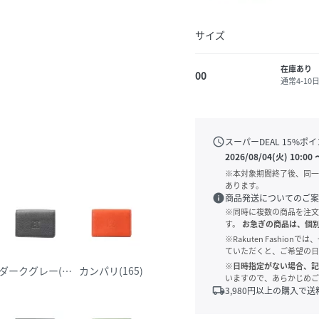
サイズ
在庫あり
00
通常4-1
schedule
スーパーDEAL
15
%ポイ
2026/08/04(火) 10:00
※本対象期間終了後、同一
あります。
info
商品発送についてのご案
※同時に複数の商品を注文
す。
お急ぎの商品は、個
※Rakuten Fashi
ていただくと、ご希望の日
※日時指定がない場合、記
11)
ダークグレー(115)
カンパリ(165)
いますので、あらかじめご
local_shipping
3,980
円以上の購入で送