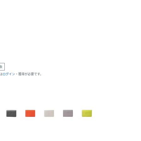
象
は
ログイン
・獲得が必要です。