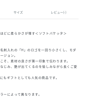
サイズ
レビュー(-)
うほどに柔らかさが増す＜ソフトバケッタ＞
名刺入れの「H」のロゴを一回り小さくし、モダ
バージョン。
らこそ、素材の良さが第一印象で伝わります。
になじみ、艶が出てくるのを愉しみながら長くご愛
にもギフトとしても人気の商品です。
ラーによって異なります。