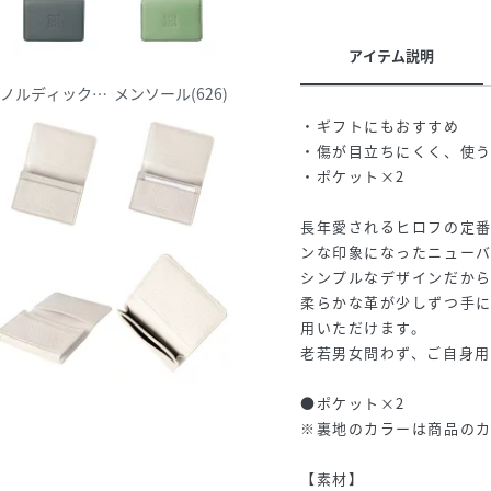
アイテム説明
)
ノルディックブルー(612)
メンソール(626)
・ギフトにもおすすめ
・傷が目立ちにくく、使
・ポケット×2
長年愛されるヒロフの定番
ンな印象になったニュー
シンプルなデザインだか
柔らかな革が少しずつ手
用いただけます。
老若男女問わず、ご自身用
●ポケット×2
※裏地のカラーは商品のカ
【素材】