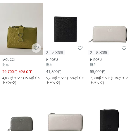
クーポン対象
クーポン対象
IACUCCI
HIROFU
HIROFU
財布
財布
財布
29,700
41,800
55,000
円
40
%
OFF
円
円
4,050
ポイント
(
15%ポイン
5,700
ポイント
(
15%ポイン
7,500
ポイント
(
15%ポイン
トバック
)
トバック
)
トバック
)