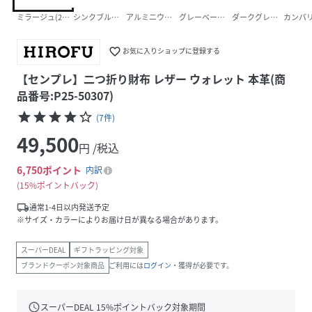
ミラージュ(210)
シンクブルー(094)
アルミニウム(106)
グレーベージュ(111)
ダークグレー(115)
カンパリ(
favorite_border
お気に入りショップに登録する
【センプレ】二つ折り財布 レザー ウォレット 本革(商
品番号:P25-50307)
star
star
star
star
star_border
(
7
件
)
49,500
円 /税込
6,750
ポイント
内訳
15%ポイントバック
local_shipping
通常1-4日以内発送予定
※サイズ・カラーによりお届け日が異なる場合があります。
スーパーDEAL
ギフトラッピング対象
ブランドクーポン対象商品
ご利用には
ログイン
・獲得が必要です。
schedule
スーパーDEAL
15
%ポイントバック対象期間