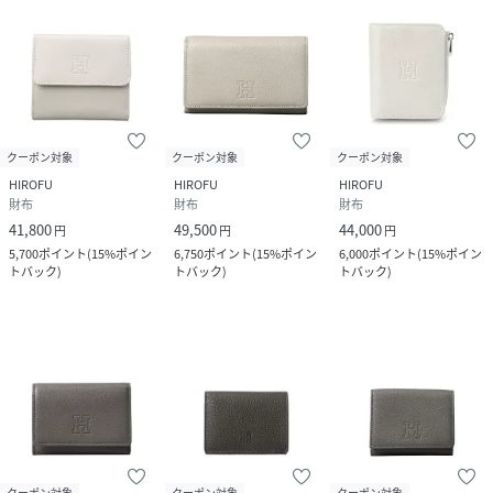
※照明の関係により、実際よりも色味が違って見える場合が
あります。また、パソコン・スマートフォンなどの環境によ
り、若干製品と画像のカラーが異なる場合もございます。
性別タイプ
レディース
クーポン対象
クーポン対象
クーポン対象
HIROFU
HIROFU
HIROFU
原産国
イタリア製
財布
財布
財布
41,800
49,500
44,000
円
円
円
素材
牛革（ソフトバケッタ）
5,700
ポイント
(
15%ポイン
6,750
ポイント
(
15%ポイン
6,000
ポイント
(
15%ポイン
トバック
)
トバック
)
トバック
)
サイズ
00
品番
DF7668_999909P2550307
(
999909P2550307-210-00 DF7668
)
クーポン対象
クーポン対象
クーポン対象