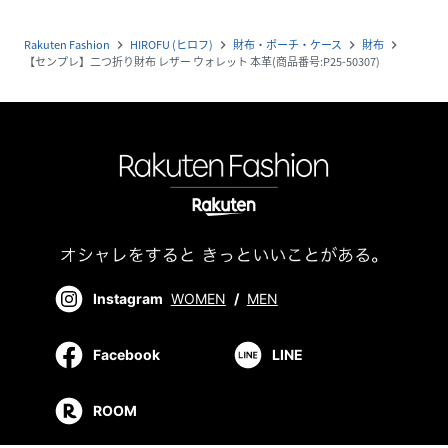
Rakuten Fashion
HIROFU (ヒロフ)
財布・ポーチ・ケース
財布
navigate_next
navigate_next
navigate_next
navigate_next
【センプレ】二つ折り財布 レザー ウォレット 本革(商品番号:P25-50307)
Instagram
WOMEN
/
MEN
Facebook
LINE
ROOM