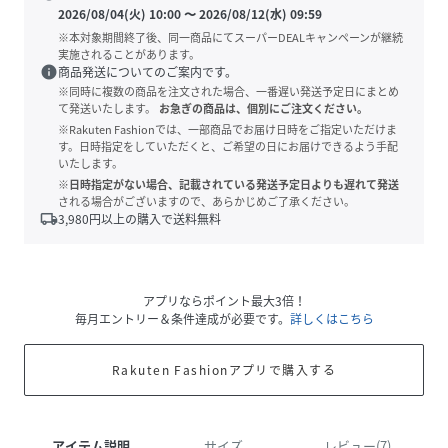
2026/08/04(火) 10:00
〜
2026/08/12(水) 09:59
※本対象期間終了後、同一商品にてスーパーDEALキャンペーンが継続
実施されることがあります。
info
商品発送についてのご案内です。
※同時に複数の商品を注文された場合、一番遅い発送予定日にまとめ
て発送いたします。
お急ぎの商品は、個別にご注文ください。
※Rakuten Fashionでは、一部商品でお届け日時をご指定いただけま
す。日時指定をしていただくと、ご希望の日にお届けできるよう手配
いたします。
※日時指定がない場合、記載されている発送予定日よりも遅れて発送
される場合がございますので、あらかじめご了承ください。
local_shipping
3,980
円以上の購入で送料無料
アプリならポイント最大3倍！
毎月エントリー＆条件達成が必要です。
詳しくはこちら
Rakuten Fashionアプリで購入する
アイテム説明
サイズ
レビュー(7)