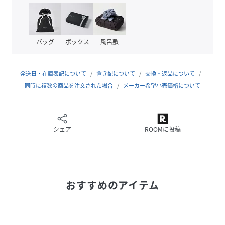
牛革、混合なめし、ナチュラルシュリンク仕上げ。
イタリアのタンナーのレザーを採用。
HIROFUならではのオリジナルカラーを纏わせ、その特別感
と深みを際立たせています。
バッグ
ボックス
風呂敷
シュリンク（収縮）加工によるナチュラルな「シボ」が特徴
で、一枚一枚革の表情が異なります。
傷が比較的目立ちにくく、使うほどに柔らかさが増していく
発送日・在庫表記について
置き配について
交換・返品について
革本来の弾力を愉しめる素材。
同時に複数の商品を注文された場合
メーカー希望小売価格について
【グループについて】
時代が変化しても色あせない、普遍的でエイジレスなデザイ
ンが特徴の「センプレ」。
シェア
ROOMに投稿
性別問わずご使用いただけます。
シンプルだからこそ、イタリアの職人の技術の高さを感じら
れるグループです。
おすすめのアイテム
※商品ご購入時にお渡しするお買上げ証明書にお取り扱い上
のご注意とお手入れについての表示がございますのでよくお
読みください。