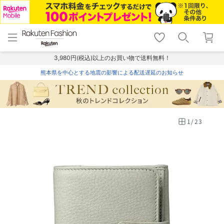
menu
home
search
favorite_border
shopping_cart
lock_outline
メニュー
トップ
検索
お気に入り
カート
ログイン
3,980円(税込)以上のお買い物で送料無料！
熊本県を中心とする地震の影響による配送遅延のお知らせ
1
/
23