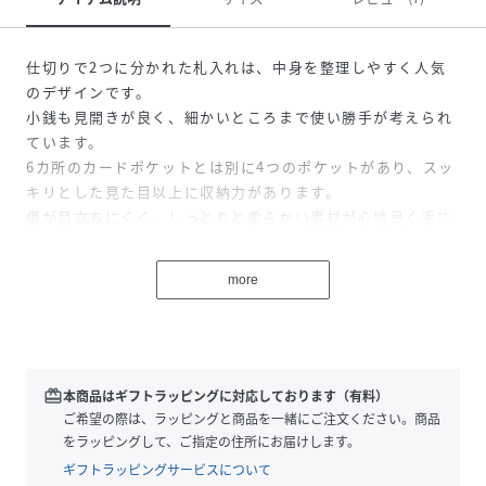
仕切りで2つに分かれた札入れは、中身を整理しやすく人気
のデザインです。
小銭も見開きが良く、細かいところまで使い勝手が考えられ
ています。
6カ所のカードポケットとは別に4つのポケットがあり、スッ
キリとした見た目以上に収納力があります。
傷が目立ちにくく、しっとりと柔らかい素材が心地良く手に
なじみます。
more
●札入れ×2小銭入れ（スナップ）×1カードポケット×6ポ
ケット×4
●スナップ開閉
●裏地：羊革（一部ビスコース）
※裏地のカラーは商品のカラーによって異なります。
redeem
本商品はギフトラッピングに対応しております（有料）
ご希望の際は、ラッピングと商品を一緒にご注文ください。商品
【素材】
をラッピングして、ご指定の住所にお届けします。
＜ソフトバケッタ＞
ギフトラッピングサービスについて