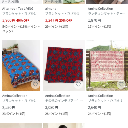
クーポン対象
クーポン対象
Afternoon Tea LIVING
aimoha
Amina Collection
ブランケット・ひざ掛け
ブランケット・ひざ掛け
ランチョンマット・テーブルクロス
3,960
3,247
1,870
円
40
%
OFF
円
20
%
OFF
円
540
ポイント
(
15%ポイント
29
ポイント
(
1倍
)
17
ポイント
(
1倍
)
バック
)
Amina Collection
Amina Collection
Amina Collection
ブランケット・ひざ掛け
その他のインテリア・生活雑貨
ブランケット・ひざ掛け
2,530
3,080
2,640
円
円
円
23
ポイント
(
1倍
)
28
ポイント
(
1倍
)
24
ポイント
(
1倍
)