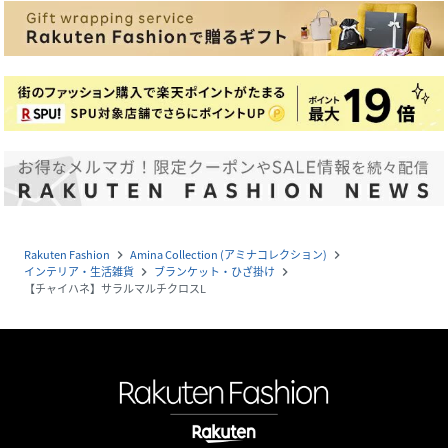
Rakuten Fashion
Amina Collection (アミナコレクション)
navigate_next
navigate_next
インテリア・生活雑貨
ブランケット・ひざ掛け
navigate_next
navigate_next
【チャイハネ】サラルマルチクロスL