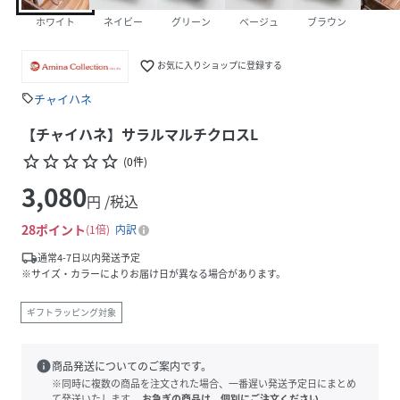
ホワイト
ネイビー
グリーン
ベージュ
ブラウン
favorite_border
お気に入りショップに登録する
チャイハネ
sell
【チャイハネ】サラルマルチクロスL
star_border
star_border
star_border
star_border
star_border
(
0
件
)
3,080
円 /税込
28
ポイント
1倍
内訳
local_shipping
通常4-7日以内発送予定
※サイズ・カラーによりお届け日が異なる場合があります。
ギフトラッピング対象
info
商品発送についてのご案内です。
※同時に複数の商品を注文された場合、一番遅い発送予定日にまとめ
て発送いたします。
お急ぎの商品は、個別にご注文ください。