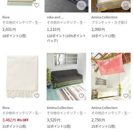
Rora
niko and ...
Amina Collection
その他のインテリア・生活雑貨
その他のインテリア・生活雑貨
ブランケット・ひざ掛け
2,031
1,210
2,090
円
円
円
18
ポイント
(
1倍
)
110
ポイント
(
10%ポイント
19
ポイント
(
1倍
)
バック
)
Rora
Amina Collection
Amina Collection
その他のインテリア・生活雑貨
その他のインテリア・生活雑貨
その他のインテリア・生活雑貨
3,482
3,520
2,750
円
4
%
OFF
円
円
31
ポイント
(
1倍
)
32
ポイント
(
1倍
)
25
ポイント
(
1倍
)