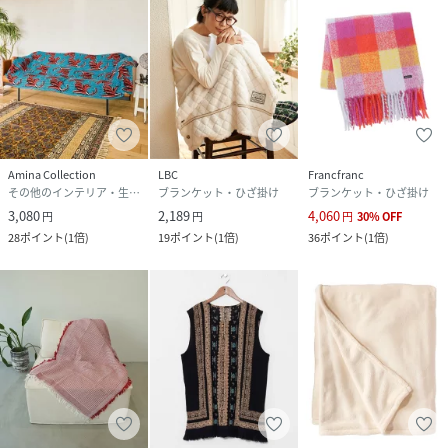
Amina Collection
LBC
Francfranc
その他のインテリア・生活雑貨
ブランケット・ひざ掛け
ブランケット・ひざ掛け
3,080
2,189
4,060
円
円
円
30
%
OFF
28
ポイント
(
1倍
)
19
ポイント
(
1倍
)
36
ポイント
(
1倍
)