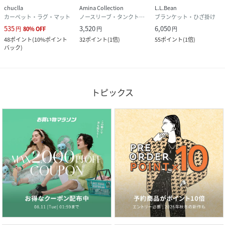
chuclla
Amina Collection
L.L.Bean
カーペット・ラグ・マット
ノースリーブ・タンクトップ
ブランケット・ひざ掛け
535
3,520
6,050
円
80
%
OFF
円
円
48
ポイント
(
10%ポイント
32
ポイント
(
1倍
)
55
ポイント
(
1倍
)
バック
)
トピックス