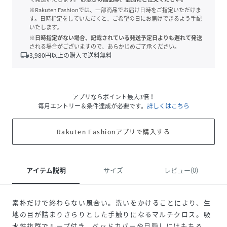
※Rakuten Fashionでは、一部商品でお届け日時をご指定いただけま
す。日時指定をしていただくと、ご希望の日にお届けできるよう手配
いたします。
※日時指定がない場合、記載されている発送予定日よりも遅れて発送
される場合がございますので、あらかじめご了承ください。
local_shipping
3,980
円以上の購入で送料無料
アプリならポイント最大3倍！
毎月エントリー＆条件達成が必要です。
詳しくはこちら
Rakuten Fashionアプリで購入する
アイテム説明
サイズ
レビュー(0)
素朴だけで終わらない風合い。洗いをかけることにより、生
地の目が詰まりさらりとした手触りになるマルチクロス。吸
水性抜群でループ付き。ベッドカバーや目隠しにはもちろ