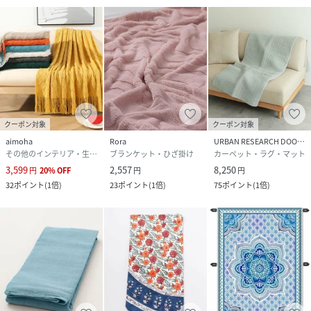
クーポン対象
クーポン対象
aimoha
Rora
URBAN RESEARCH DOORS
その他のインテリア・生活雑貨
ブランケット・ひざ掛け
カーペット・ラグ・マット
3,599
2,557
8,250
円
20
%
OFF
円
円
32
ポイント
(
1倍
)
23
ポイント
(
1倍
)
75
ポイント
(
1倍
)