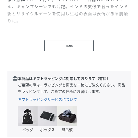
ん、キャンプシーンでも活躍。インドの気候で育ったインド
綿とリサイクルヤーンを使用し生地の表面は表情がある肌触
りに。
性別タイプ
レディース
more
原産国
インド
素材
綿70% ﾎﾟﾘｴｽﾃﾙ30%
サイズ
FREE
redeem
本商品はギフトラッピングに対応しております（有料）
ご希望の際は、ラッピングと商品を一緒にご注文ください。商品
品番
DE6352_ISYP12A6
をラッピングして、ご指定の住所にお届けします。
(
ISYP12A6-2024-201-000 DE6352
)
ギフトラッピングサービスについて
バッグ
ボックス
風呂敷