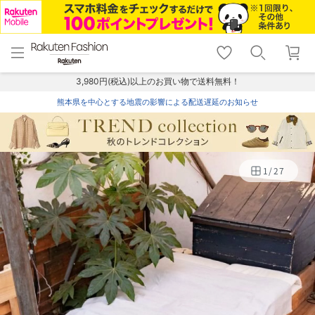
menu
home
search
favorite_border
shopping_cart
lock_outline
メニュー
トップ
検索
お気に入り
カート
ログイン
3,980円(税込)以上のお買い物で送料無料！
熊本県を中心とする地震の影響による配送遅延のお知らせ
1
/
27