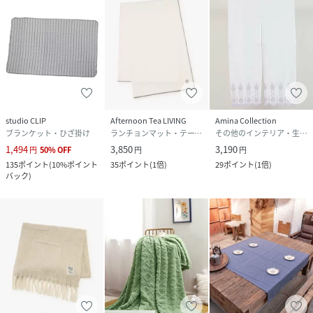
studio CLIP
Afternoon Tea LIVING
Amina Collection
ブランケット・ひざ掛け
ランチョンマット・テーブルクロス
その他のインテリア・生活雑貨
1,494
3,850
3,190
円
50
%
OFF
円
円
135
ポイント
(
10%ポイント
35
ポイント
(
1倍
)
29
ポイント
(
1倍
)
バック
)