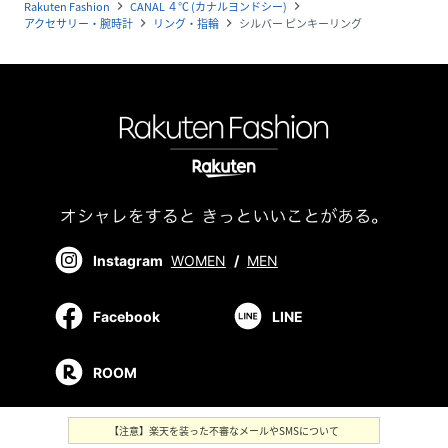
Rakuten Fashion
CANAL ４℃ (カナルヨンドシー)
navigate_next
navigate_next
アクセサリー・腕時計
リング・指輪
シルバー ピンキーリング
navigate_next
navigate_next
Instagram
WOMEN
/
MEN
Facebook
LINE
ROOM
【注意】楽天を装った不審なメールやSMSについて