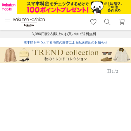
menu
home
search
favorite_border
shopping_cart
lock_outline
メニュー
トップ
検索
お気に入り
カート
ログイン
3,980円(税込)以上のお買い物で送料無料！
熊本県を中心とする地震の影響による配送遅延のお知らせ
1
/
2