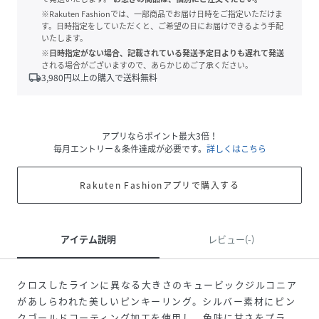
※Rakuten Fashionでは、一部商品でお届け日時をご指定いただけま
す。日時指定をしていただくと、ご希望の日にお届けできるよう手配
いたします。
※日時指定がない場合、記載されている発送予定日よりも遅れて発送
される場合がございますので、あらかじめご了承ください。
local_shipping
3,980
円以上の購入で送料無料
アプリならポイント最大3倍！
毎月エントリー＆条件達成が必要です。
詳しくはこちら
Rakuten Fashionアプリで購入する
アイテム説明
レビュー(-)
クロスしたラインに異なる大きさのキュービックジルコニア
があしらわれた美しいピンキーリング。シルバー素材にピン
クゴールドコーティング加工を使用し、色味に甘さをプラ