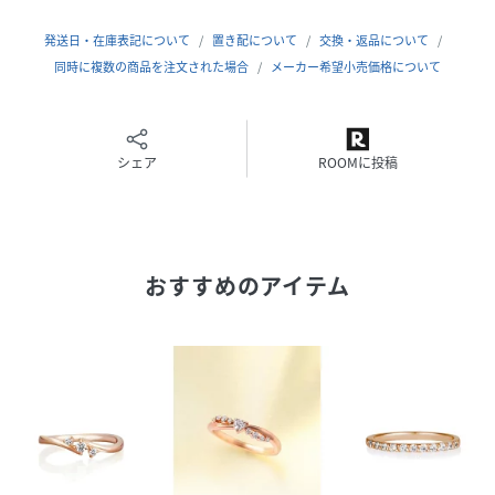
キュービックジルコニア
発送日・在庫表記について
置き配について
交換・返品について
サイズ
1号、3号、5号
同時に複数の商品を注文された場合
メーカー希望小売価格について
品番
DE6206_151434541004
(
151434541004-00-01 DE6206
)
シェア
ROOMに投稿
おすすめのアイテム