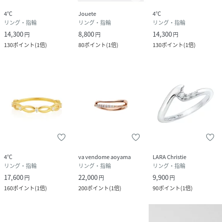
4℃
Jouete
4℃
リング・指輪
リング・指輪
リング・指輪
14,300
8,800
14,300
円
円
円
130
ポイント
(
1倍
)
80
ポイント
(
1倍
)
130
ポイント
(
1倍
)
4℃
va vendome aoyama
LARA Christie
リング・指輪
リング・指輪
リング・指輪
17,600
22,000
9,900
円
円
円
160
ポイント
(
1倍
)
200
ポイント
(
1倍
)
90
ポイント
(
1倍
)