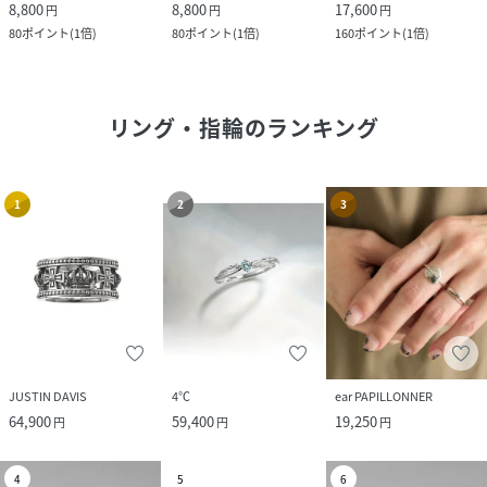
8,800
8,800
17,600
円
円
円
80
ポイント
(
1倍
)
80
ポイント
(
1倍
)
160
ポイント
(
1倍
)
リング・指輪
のランキング
1
2
3
JUSTIN DAVIS
4℃
ear PAPILLONNER
64,900
59,400
19,250
円
円
円
4
5
6