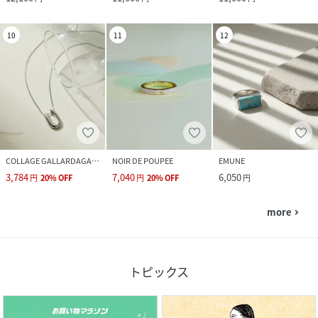
10
11
12
COLLAGE GALLARDAGALANTE
NOIR DE POUPEE
EMUNE
3,784
7,040
6,050
円
20
%
OFF
円
20
%
OFF
円
more
navigate_next
トピックス