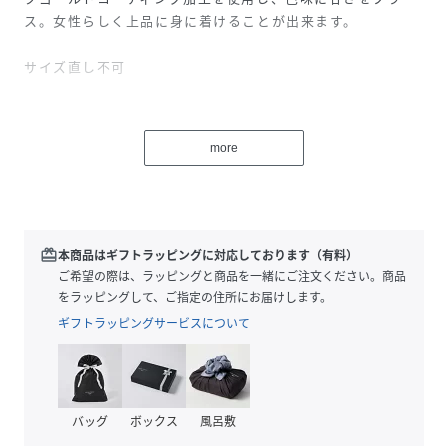
ス。女性らしく上品に身に着けることが出来ます。
サイズ直し不可
お品物はジュエリーケースにセッティングしてお届けいたし
ます。ショッパーとシールがセットになりますので、ギフト
more
にもご対応いただけます。※付属品の仕様は予告なく変更に
なる場合がございますので、予めご了承ください。
＜価格改定のお知らせ＞
redeem
本商品はギフトラッピングに対応しております（有料）
2025年6月23日（月）より商品の販売価格を変更します。
ご希望の際は、ラッピングと商品を一緒にご注文ください。商品
商品タグに記載している価格につきまして、旧価格のものが
をラッピングして、ご指定の住所にお届けします。
混在している場合がございます。
ギフトラッピングサービスについて
何卒、ご了承いただきますようお願い申し上げます。
性別タイプ
レディース
バッグ
ボックス
風呂敷
素材
シルバー＋ピンクゴールドコーティング