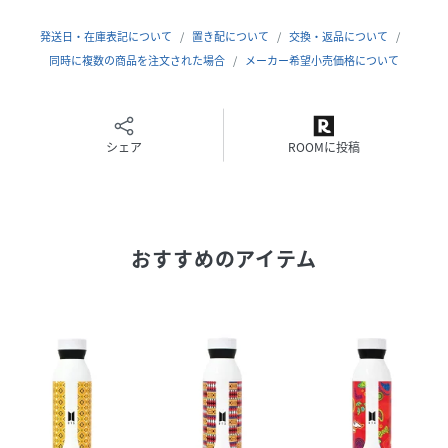
内容量：0.53L
サイズ/重量： 7 x 7 x 23 cm (L x W x H)/325g
発送日・在庫表記について
置き配について
交換・返品について
保温効力：70度以上（6時間）
同時に複数の商品を注文された場合
メーカー希望小売価格について
保冷効力：9度以下（6時間）
材質の種類：ステンレススチール(内びん・胴部)、ステンレ
ススチール、PP(キャップ)、シリコン樹脂(パッキン)
シェア
ROOMに投稿
ブランド: BUILT
製造者: Lifetime Brands Inc
【サイズ】
おすすめのアイテム
W7×D7×H23cm
【素材】
内びん・胴部：ステンレススチール
キャップ:
ステンレススチール、PP
パッキン：シリコン樹脂
【原産国】
中国