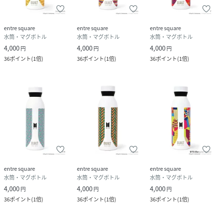
性別タイプ
ユニセックス
entre square
entre square
entre square
原産国
中国
水筒・マグボトル
水筒・マグボトル
水筒・マグボトル
4,000
4,000
4,000
円
円
円
素材
内びん・胴部:ステンレススチール
36
ポイント
(
1倍
)
36
ポイント
(
1倍
)
36
ポイント
(
1倍
)
キャップ:ステンレススチール
キャップ:PP
パッキン:シリコン樹脂
サイズ
Free
品番
DD7989_5057982078560
(
5057982078560-01-00 DD7989
)
entre square
entre square
entre square
水筒・マグボトル
水筒・マグボトル
水筒・マグボトル
4,000
4,000
4,000
円
円
円
36
ポイント
(
1倍
)
36
ポイント
(
1倍
)
36
ポイント
(
1倍
)