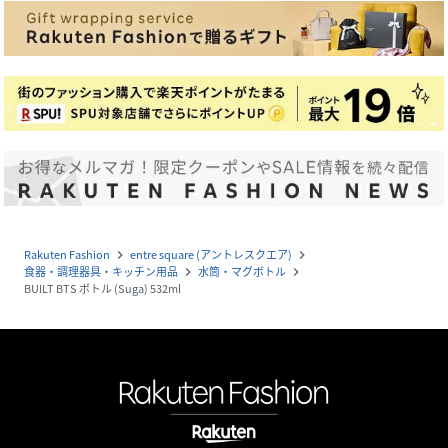
Rakuten Fashion
entre square (アントレスクエア)
navigate_next
navigate_next
食器・調理器具・キッチン用品
水筒・マグボトル
navigate_next
navigate_next
BUILT BTS ボトル (Suga) 532ml