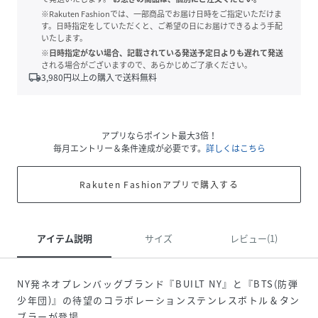
※Rakuten Fashionでは、一部商品でお届け日時をご指定いただけま
す。日時指定をしていただくと、ご希望の日にお届けできるよう手配
いたします。
※日時指定がない場合、記載されている発送予定日よりも遅れて発送
される場合がございますので、あらかじめご了承ください。
local_shipping
3,980
円以上の購入で送料無料
アプリならポイント最大3倍！
毎月エントリー＆条件達成が必要です。
詳しくはこちら
Rakuten Fashionアプリで購入する
アイテム説明
サイズ
レビュー(1)
NY発ネオプレンバッグブランド『BUILT NY』と『BTS(防弾
少年団)』の待望のコラボレーションステンレスボトル＆タン
ブラーが登場。