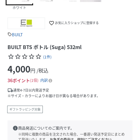
ホワイト
favorite_border
お気に入りショップに登録する
BUILT
sell
BUILT BTS ボトル (Suga) 532ml
star_border
star_border
star_border
star_border
star_border
(
1
件
)
4,000
円 /税込
36
ポイント
1倍
内訳
local_shipping
通常4-7日以内発送予定
※サイズ・カラーによりお届け日が異なる場合があります。
ギフトラッピング対象
info
商品発送についてのご案内です。
※同時に複数の商品を注文された場合、一番遅い発送予定日にまとめ
て発送いたします。
お急ぎの商品は、個別にご注文ください。