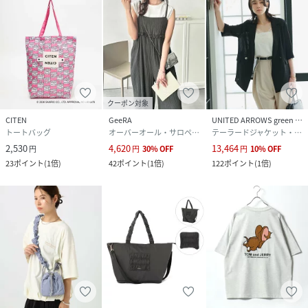
クーポン対象
CITEN
GeeRA
UNITED ARROWS green label relaxing
トートバッグ
オーバーオール・サロペット
テーラードジャケット・ブレザー
2,530
4,620
13,464
円
円
30
%
OFF
円
10
%
OFF
23
ポイント
(
1倍
)
42
ポイント
(
1倍
)
122
ポイント
(
1倍
)