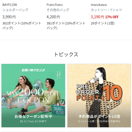
BAYFLOW
Francfranc
marukawa
ショルダーバッグ
その他のバッグ
カットソー・Tシャツ
3,990
4,200
3,190
円
円
円
17
%
OFF
362
ポイント
(
10%ポイント
381
ポイント
(
10%ポイント
29
ポイント
(
1倍
)
バック
)
バック
)
トピックス