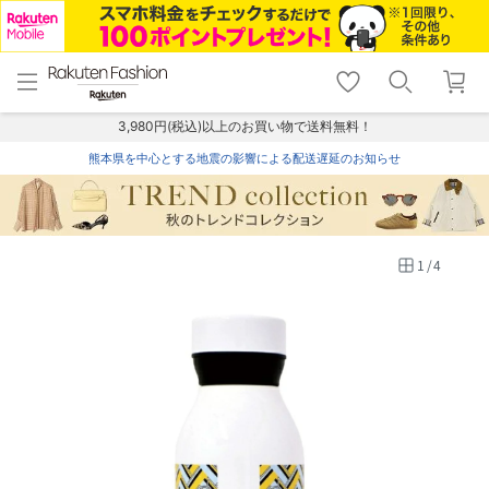
menu
home
search
favorite_border
shopping_cart
lock_outline
メニュー
トップ
検索
お気に入り
カート
ログイン
3,980円(税込)以上のお買い物で送料無料！
熊本県を中心とする地震の影響による配送遅延のお知らせ
1
/
4