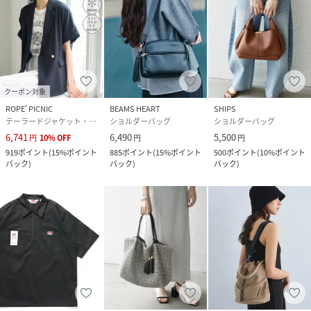
クーポン対象
ROPE' PICNIC
BEAMS HEART
SHIPS
テーラードジャケット・ブレザー
ショルダーバッグ
ショルダーバッグ
6,741
6,490
5,500
円
10
%
OFF
円
円
919
ポイント
(
15%ポイント
885
ポイント
(
15%ポイント
500
ポイント
(
10%ポイント
バック
)
バック
)
バック
)