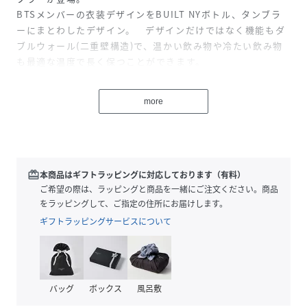
BTSメンバーの衣装デザインをBUILT NYボトル、タンブラ
ーにまとわしたデザイン。 デザインだけではなく機能もダ
ブルウォール(二重壁構造)で、温かい飲み物や冷たい飲み物
も最適な温度で長く保つことができます。
●標準的なカップホルダーにぴったり入るサイズ感。
more
●こぼれを防ぐための密閉真空加工が特徴の蓋は、簡単に開
閉できるスクリュー式です。
● 快適に開閉できるシリコングリップが特徴です。
redeem
本商品はギフトラッピングに対応しております（有料）
-ダブルウォールのステンレス・真空加工により、冷たい飲み
ご希望の際は、ラッピングと商品を一緒にご注文ください。商品
物の最適な温度を維持します
をラッピングして、ご指定の住所にお届けします。
-耐久性があり、結露を防ぐ表面加工をしています。
ギフトラッピングサービスについて
-18ozのボトルは標準サイズのカップホルダーに収まります
-BPAフリー
-手洗い推奨
バッグ
ボックス
風呂敷
品名：ステンレス製携帯用魔法瓶