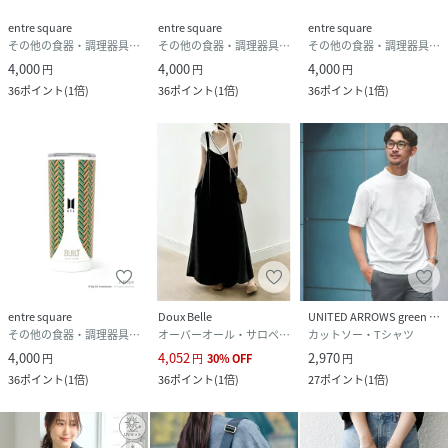
entre square
entre square
entre square
その他の食器・調理器具・キッチン用品
その他の食器・調理器具・キッチン用品
その他の食器・調理器具・キッチン用品
4,000
4,000
4,000
円
円
円
36
ポイント
(
1倍
)
36
ポイント
(
1倍
)
36
ポイント
(
1倍
)
entre square
Doux Belle
UNITED ARROWS green label relaxing
その他の食器・調理器具・キッチン用品
オーバーオール・サロペット
カットソー・Tシャツ
4,000
4,052
2,970
円
円
30
%
OFF
円
36
ポイント
(
1倍
)
36
ポイント
(
1倍
)
27
ポイント
(
1倍
)