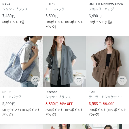
NAVAL
SHIPS
UNITED ARROWS green label relaxing
シャツ・ブラウス
トートバッグ
ショルダーバッグ
7,480
5,500
6,490
円
円
円
68
ポイント
(
1倍
)
500
ポイント
(
10%ポイント
59
ポイント
(
1倍
)
バック
)
SHIPS
Discoat
LIAN
トートバッグ
シャツ・ブラウス
テーラードジャケット・ブレザー
5,500
3,850
6,583
円
円
50
%
OFF
円
5
%
OFF
500
ポイント
(
10%ポイント
350
ポイント
(
10%ポイント
598
ポイント
(
10%ポイント
バック
)
バック
)
バック
)