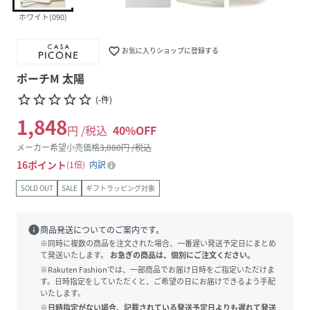
ホワイト(090)
favorite_border
お気に入りショップに登録する
ポーチM 太陽
star_border
star_border
star_border
star_border
star_border
(
-
件
)
1,848
円 /税込
40
%OFF
メーカー希望小売価格
3,080
円 /税込
16
ポイント
1倍
内訳
SOLD OUT
SALE
ギフトラッピング対象
info
商品発送についてのご案内です。
※同時に複数の商品を注文された場合、一番遅い発送予定日にまとめ
て発送いたします。
お急ぎの商品は、個別にご注文ください。
※Rakuten Fashionでは、一部商品でお届け日時をご指定いただけま
す。日時指定をしていただくと、ご希望の日にお届けできるよう手配
いたします。
※日時指定がない場合、記載されている発送予定日よりも遅れて発送