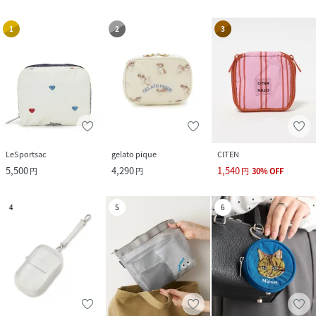
1
2
3
LeSportsac
gelato pique
CITEN
5,500
4,290
1,540
円
円
円
30
%
OFF
4
5
6