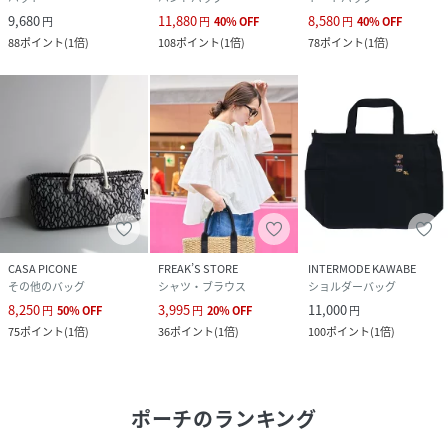
9,680
11,880
8,580
円
円
40
%
OFF
円
40
%
OFF
88
ポイント
(
1倍
)
108
ポイント
(
1倍
)
78
ポイント
(
1倍
)
CASA PICONE
FREAK’S STORE
INTERMODE KAWABE
その他のバッグ
シャツ・ブラウス
ショルダーバッグ
8,250
3,995
11,000
円
50
%
OFF
円
20
%
OFF
円
75
ポイント
(
1倍
)
36
ポイント
(
1倍
)
100
ポイント
(
1倍
)
ポーチ
のランキング