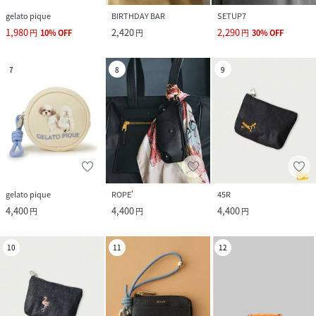
gelato pique
BIRTHDAY BAR
SETUP7
1,980
2,420
2,290
円
10
%
OFF
円
円
30
%
OFF
7
8
9
gelato pique
ROPE'
45R
4,400
4,400
4,400
円
円
円
10
11
12