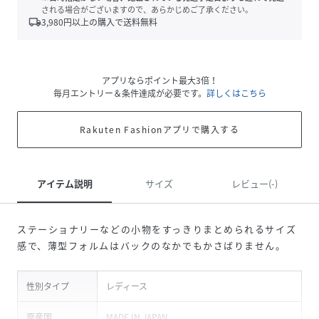
される場合がございますので、あらかじめご了承ください。
local_shipping
3,980
円以上の購入で送料無料
アプリならポイント最大3倍！
毎月エントリー＆条件達成が必要です。
詳しくはこちら
Rakuten Fashionアプリで購入する
アイテム説明
サイズ
レビュー(-)
ステーショナリーなどの小物をすっきりまとめられるサイズ
感で、薄型フォルムはバックのなかでもかさばりません。
性別タイプ
レディース
原産国
MADE IN JAPAN