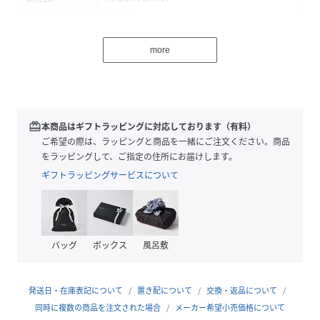
素材
コットン100％
more
サイズ
00(フリー)
クリーニング
品番
DD7279_S010216
redeem
本商品はギフトラッピングに対応しております（有料）
(
S010216-090-00 DD7279
)
ご希望の際は、ラッピングと商品を一緒にご注文ください。商品
をラッピングして、ご指定の住所にお届けします。
ギフトラッピングサービスについて
バッグ
ボックス
風呂敷
発送日・在庫表記について
置き配について
交換・返品について
同時に複数の商品を注文された場合
メーカー希望小売価格について