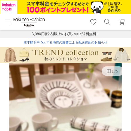
menu
home
search
favorite_border
shopping_cart
lock_outline
メニュー
トップ
検索
お気に入り
カート
ログイン
3,980円(税込)以上のお買い物で送料無料！
熊本県を中心とする地震の影響による配送遅延のお知らせ
1
/
5