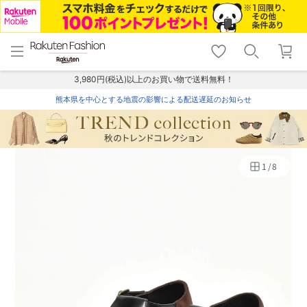
menu
home
search
favorite_border
shopping_cart
lock_outline
メニュー
トップ
検索
お気に入り
カート
ログイン
3,980円(税込)以上のお買い物で送料無料！
熊本県を中心とする地震の影響による配送遅延のお知らせ
1
/
8