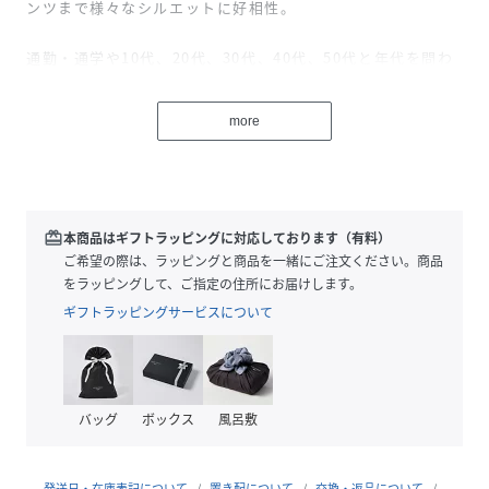
ンツまで様々なシルエットに好相性。
通勤・通学や10代、20代、30代、40代、50代と年代を問わ
ず使える万能シューズです。
more
ブランド
SVEC-シュベック-
redeem
本商品はギフトラッピングに対応しております（有料）
svecとは/チェコ語で”靴屋”を意味します。
ご希望の際は、ラッピングと商品を一緒にご注文ください。商品
”服を着替えるように、気軽に靴を履き替える”をコンセプト
をラッピングして、ご指定の住所にお届けします。
にオンオフ問わずデイリーユースに使える様々なジャンルの
ギフトラッピングサービスについて
靴を提案。
カラー展開
ブラックスムース/ホワイトグレイン
バッグ
ボックス
風呂敷
サイズ展開
39(25.5cm)/40(26.0cm)/41(26.5cm)/42(27.0cm)/43(27.
発送日・在庫表記について
置き配について
交換・返品について