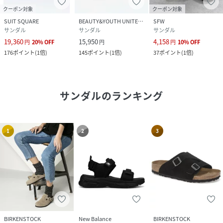
クーポン対象
クーポン対象
SUIT SQUARE
BEAUTY&YOUTH UNITED ARROWS
SFW
サンダル
サンダル
サンダル
19,360
15,950
4,158
円
20
%
OFF
円
円
10
%
OFF
176
ポイント
(
1倍
)
145
ポイント
(
1倍
)
37
ポイント
(
1倍
)
サンダル
のランキング
1
2
3
BIRKENSTOCK
New Balance
BIRKENSTOCK