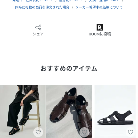
5cm)/44(28.0cm)/45(28.5cm)
同時に複数の商品を注文された場合
メーカー希望小売価格について
ヒール高
---cm
シェア
ROOMに投稿
ワイズ
3E(EEE)相当
素材
おすすめのアイテム
【アッパー】合成皮革(フェイクレザー)/【ソール】合成素材
合成皮革の特徴
レザーより「雨に強く、カビがつきにくい性質」
また、お手入れも簡単で普段使いには最適な素材です。
生産国
中国
備考