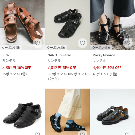
(
SPT068-5-002-40 CX2464
)
クーポン対象
クーポン対象
クーポン対象
SFW
NANO universe
Rocky Monroe
サンダル
サンダル
サンダル
3,861
7,012
4,400
円
10
%
OFF
円
25
%
OFF
円
50
%
OFF
35
ポイント
(
1倍
)
637
ポイント
(
10%ポイント
40
ポイント
(
1倍
)
バック
)