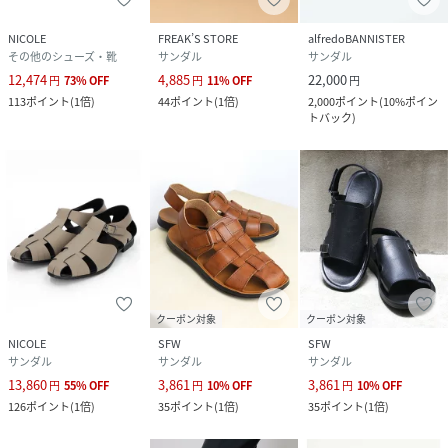
NICOLE
FREAK’S STORE
alfredoBANNISTER
その他のシューズ・靴
サンダル
サンダル
12,474
4,885
22,000
円
73
%
OFF
円
11
%
OFF
円
113
ポイント
(
1倍
)
44
ポイント
(
1倍
)
2,000
ポイント
(
10%ポイン
トバック
)
クーポン対象
クーポン対象
NICOLE
SFW
SFW
サンダル
サンダル
サンダル
13,860
3,861
3,861
円
55
%
OFF
円
10
%
OFF
円
10
%
OFF
126
ポイント
(
1倍
)
35
ポイント
(
1倍
)
35
ポイント
(
1倍
)