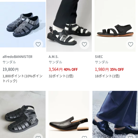
alfredoBANNISTER
A.M.S.
SVEC
サンダル
サンダル
サンダル
19,800
3,564
1,980
円
円
40
%
OFF
円
35
%
OFF
1,800
ポイント
(
10%ポイン
32
ポイント
(
1倍
)
18
ポイント
(
1倍
)
トバック
)