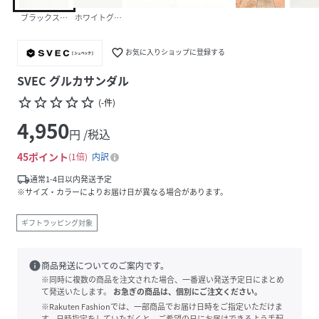
ブラックスムース
ホワイトグレイン
favorite_border
お気に入りショップに登録する
SVEC グルカサンダル
star_border
star_border
star_border
star_border
star_border
(
-
件
)
4,950
円 /税込
45
ポイント
1倍
内訳
local_shipping
通常1-4日以内発送予定
※サイズ・カラーによりお届け日が異なる場合があります。
ギフトラッピング対象
info
商品発送についてのご案内です。
※同時に複数の商品を注文された場合、一番遅い発送予定日にまとめ
て発送いたします。
お急ぎの商品は、個別にご注文ください。
※Rakuten Fashionでは、一部商品でお届け日時をご指定いただけま
す。日時指定をしていただくと、ご希望の日にお届けできるよう手配