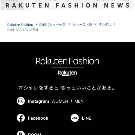
Rakuten Fashion
SVEC (シュベック)
シューズ・靴
サンダル
navigate_next
navigate_next
navigate_next
navigate_next
SVEC グルカサンダル
Instagram
WOMEN
/
MEN
Facebook
LINE
ROOM