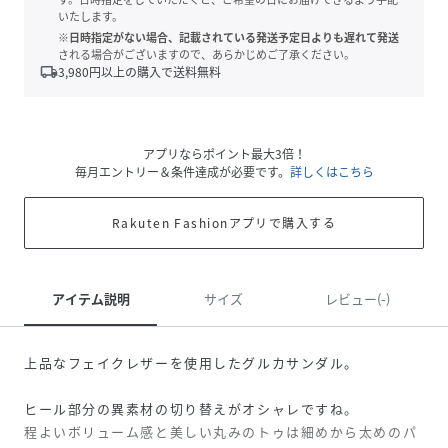
いたします。
※日時指定がない場合、記載されている発送予定日よりも遅れて発送
される場合がございますので、あらかじめご了承ください。
local_shipping
3,980
円以上の購入で送料無料
アプリならポイント最大3倍！
毎月エントリー＆条件達成が必要です。
詳しくはこちら
Rakuten Fashionアプリで購入する
アイテム説明
サイズ
レビュー(-)
上品なフェイクレザーを使用したグルカサンダル。
ヒール部分の異素材の切り替えがオシャレですね。
程よいボリューム感と美しい丸みのトゥは細めから太めのパ