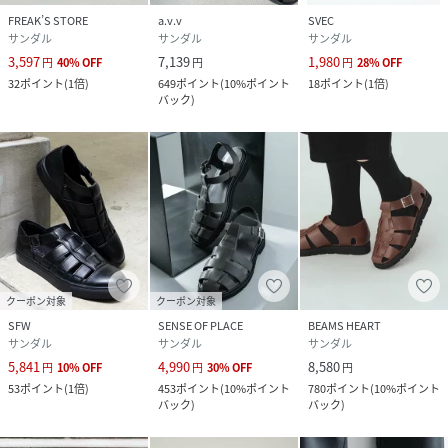
▽合成皮革特有のにおいがある場合がございます。気になる
FREAK’S STORE
a.v.v
SVEC
場合は市販の消臭スプレー等を使用し陰干しして頂くことを
サンダル
サンダル
サンダル
お勧めいたします。
3,597
7,139
1,980
円
40
%
OFF
円
円
28
%
OFF
▽お使いのモニターの環境により実物の商品と見た目の色に
32
ポイント
(
1倍
)
649
ポイント
(
10%ポイント
18
ポイント
(
1倍
)
多少違いがある場合がございます。
バック
)
▽商品によっては箱が無い場合が御座いますので予めご了承
下さい。
▽万が一在庫切れや入荷待ちとなる場合は別途メールにてご
連絡いたします。
性別タイプ
メンズ
原産国
中国
クーポン対象
クーポン対象
SFW
SENSE OF PLACE
BEAMS HEART
素材
【アッパー】合成皮革 / 【ソール】合成素材
サンダル
サンダル
サンダル
5,841
4,990
8,580
円
10
%
OFF
円
30
%
OFF
円
サイズ
40(25.0cm)、41(25.5cm)、42(26.0cm)、
53
ポイント
(
1倍
)
453
ポイント
(
10%ポイント
780
ポイント
(
10%ポイント
43(26.5cm)、44(27.0cm)
バック
)
バック
)
品番
CX2464_SPT068