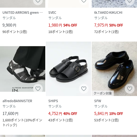
UNITED ARROWS green label relaxing
SVEC
tk.TAKEO KIKUCHI
サンダル
サンダル
サンダル
9,900
1,980
7,975
円
円
54
%
OFF
円
50
%
OFF
90
ポイント
(
1倍
)
18
ポイント
(
1倍
)
72
ポイント
(
1倍
)
クーポン対象
alfredoBANNISTER
SHIPS
SFW
サンダル
サンダル
サンダル
17,600
4,752
5,841
円
円
40
%
OFF
円
10
%
OFF
1,600
ポイント
(
10%ポイン
43
ポイント
(
1倍
)
53
ポイント
(
1倍
)
トバック
)