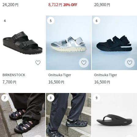
24,200
8,712
20,900
円
円
20
%
OFF
円
4
5
6
BIRKENSTOCK
Onitsuka Tiger
Onitsuka Tiger
7,700
16,500
16,500
円
円
円
7
8
9