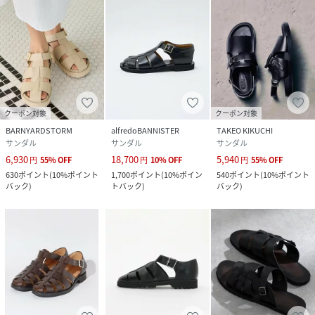
クーポン対象
クーポン対象
BARNYARDSTORM
alfredoBANNISTER
TAKEO KIKUCHI
サンダル
サンダル
サンダル
6,930
18,700
5,940
円
55
%
OFF
円
10
%
OFF
円
55
%
OFF
630
ポイント
(
10%ポイント
1,700
ポイント
(
10%ポイン
540
ポイント
(
10%ポイント
バック
)
トバック
)
バック
)