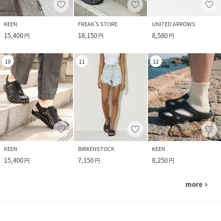
KEEN
FREAK’S STORE
UNITED ARROWS
15,400
18,150
8,580
円
円
円
10
11
12
KEEN
BIRKENSTOCK
KEEN
15,400
7,150
8,250
円
円
円
more
navigate_next