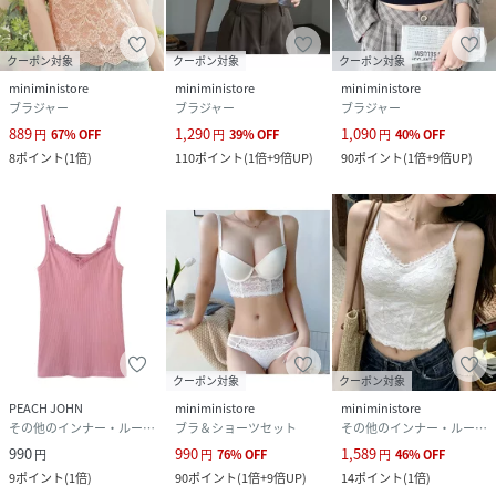
クーポン対象
クーポン対象
クーポン対象
miniministore
miniministore
miniministore
ブラジャー
ブラジャー
ブラジャー
889
1,290
1,090
円
67
%
OFF
円
39
%
OFF
円
40
%
OFF
8
ポイント
(
1倍
)
110
ポイント
(
1倍+9倍UP
)
90
ポイント
(
1倍+9倍UP
)
クーポン対象
クーポン対象
PEACH JOHN
miniministore
miniministore
その他のインナー・ルームウェア
ブラ＆ショーツセット
その他のインナー・ルームウェア
990
990
1,589
円
円
76
%
OFF
円
46
%
OFF
9
ポイント
(
1倍
)
90
ポイント
(
1倍+9倍UP
)
14
ポイント
(
1倍
)