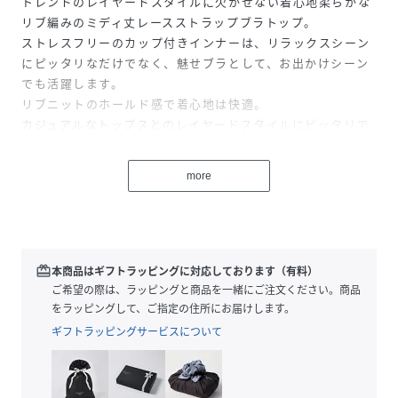
トレンドのレイヤードスタイルに欠かせない着心地柔らかな
リブ編みのミディ丈レースストラップブラトップ。
ストレスフリーのカップ付きインナーは、リラックスシーン
にピッタリなだけでなく、魅せブラとして、お出かけシーン
でも活躍します。
リブニットのホールド感で着心地は快適。
カジュアルなトップスとのレイヤードスタイルにピッタリで
す。
首元はデコルテをきれいに見せるVネック。
more
ベーシックな形なので、トップスとのコーディネートもしや
すいのもポイント。
背中部分が大胆に開いたバックオープンキャミは、ヘルシー
な肌魅せトップスとの相性も抜群！
トレンドのシアートップスやワイドシャツとレイヤードすれ
redeem
本商品はギフトラッピングに対応しております（有料）
ば、オトナの抜け感漂うお出かけコーデの完成です！
ご希望の際は、ラッピングと商品を一緒にご注文ください。商品
ちらりと覗いてもいやらしさを感じさせないレースの縁取り
をラッピングして、ご指定の住所にお届けします。
でデイリーに着回せます。
ギフトラッピングサービスについて
ミディ丈ブラトップなので、いつものブラとおなじ感覚で着
用可能。
マタニティウェアやスポーツウェアとしてもおススメの1枚。