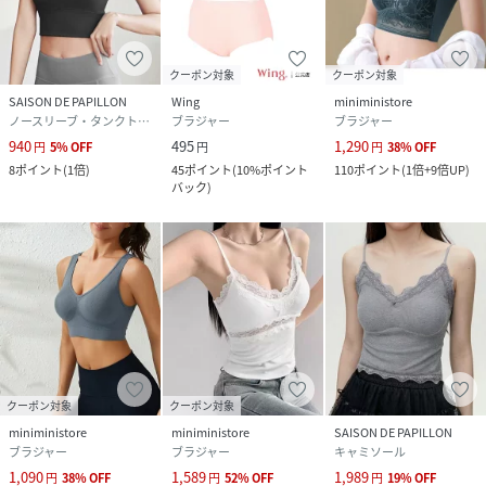
クーポン対象
クーポン対象
SAISON DE PAPILLON
Wing
miniministore
ノースリーブ・タンクトップ
ブラジャー
ブラジャー
940
495
1,290
円
5
%
OFF
円
円
38
%
OFF
8
ポイント
(
1倍
)
45
ポイント
(
10%ポイント
110
ポイント
(
1倍+9倍UP
)
バック
)
クーポン対象
クーポン対象
miniministore
miniministore
SAISON DE PAPILLON
ブラジャー
ブラジャー
キャミソール
1,090
1,589
1,989
円
38
%
OFF
円
52
%
OFF
円
19
%
OFF