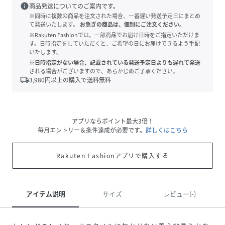
info
商品発送についてのご案内です。
※同時に複数の商品を注文された場合、一番遅い発送予定日にまとめ
て発送いたします。
お急ぎの商品は、個別にご注文ください。
※Rakuten Fashionでは、一部商品でお届け日時をご指定いただけま
す。日時指定をしていただくと、ご希望の日にお届けできるよう手配
いたします。
※日時指定がない場合、記載されている発送予定日よりも遅れて発送
される場合がございますので、あらかじめご了承ください。
local_shipping
3,980
円以上の購入で送料無料
アプリならポイント最大3倍！
毎月エントリー＆条件達成が必要です。
詳しくはこちら
Rakuten Fashionアプリで購入する
アイテム説明
サイズ
レビュー(-)