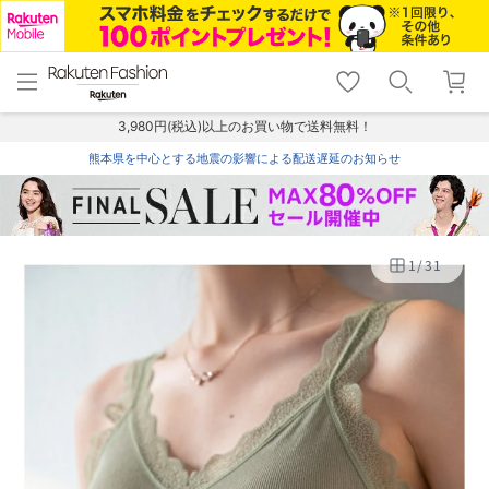
menu
home
search
favorite_border
shopping_cart
lock_outline
メニュー
トップ
検索
お気に入り
カート
ログイン
3,980円(税込)以上のお買い物で送料無料！
熊本県を中心とする地震の影響による配送遅延のお知らせ
1
/
31