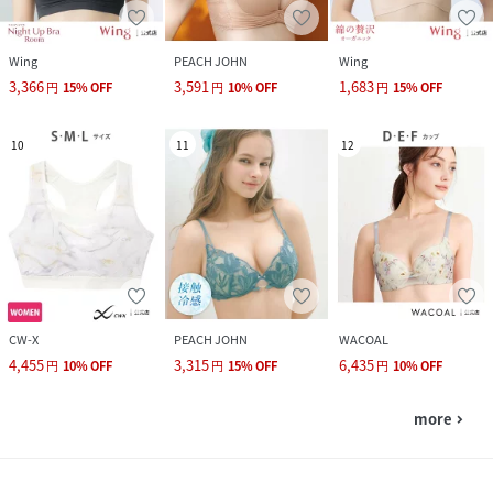
Wing
PEACH JOHN
Wing
3,366
3,591
1,683
円
15
%
OFF
円
10
%
OFF
円
15
%
OFF
10
11
12
CW-X
PEACH JOHN
WACOAL
4,455
3,315
6,435
円
10
%
OFF
円
15
%
OFF
円
10
%
OFF
more
navigate_next