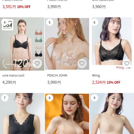
3,591
3,990
3,960
円
10
%
OFF
円
円
4
5
6
une nana cool
PEACH JOHN
Wing
4,290
3,990
2,524
円
円
円
15
%
OFF
7
8
9