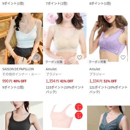
9
ポイント
(
1倍
)
7
ポイント
(
1倍
)
8
ポイント
(
1倍
)
クーポン対象
クーポン対象
SAISON DE PAPILLON
Amulet
Amulet
その他のインナー・ルームウェア
ブラジャー
ブラジャー
990
1,354
1,334
円
40
%
OFF
円
41
%
OFF
円
51
%
OFF
9
ポイント
(
1倍
)
123
ポイント
(
10%ポイント
121
ポイント
(
10%ポイント
バック
)
バック
)