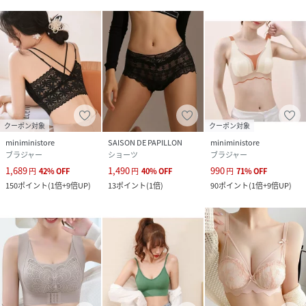
クーポン対象
クーポン対象
miniministore
SAISON DE PAPILLON
miniministore
ブラジャー
ショーツ
ブラジャー
1,689
1,490
990
円
42
%
OFF
円
40
%
OFF
円
71
%
OFF
150
ポイント
(
1倍+9倍UP
)
13
ポイント
(
1倍
)
90
ポイント
(
1倍+9倍UP
)