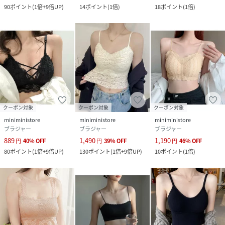
90
ポイント
(
1倍+9倍UP
)
14
ポイント
(
1倍
)
18
ポイント
(
1倍
)
クーポン対象
クーポン対象
クーポン対象
miniministore
miniministore
miniministore
ブラジャー
ブラジャー
ブラジャー
889
1,490
1,190
円
40
%
OFF
円
39
%
OFF
円
46
%
OFF
80
ポイント
(
1倍+9倍UP
)
130
ポイント
(
1倍+9倍UP
)
10
ポイント
(
1倍
)