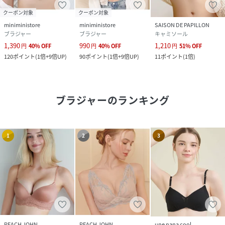
クーポン対象
クーポン対象
miniministore
miniministore
SAISON DE PAPILLON
ブラジャー
ブラジャー
キャミソール
1,390
990
1,210
円
40
%
OFF
円
40
%
OFF
円
51
%
OFF
120
ポイント
(
1倍+9倍UP
)
90
ポイント
(
1倍+9倍UP
)
11
ポイント
(
1倍
)
ブラジャー
のランキング
1
2
3
PEACH JOHN
PEACH JOHN
une nana cool