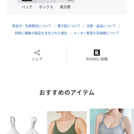
バッグ
ボックス
風呂敷
性別タイプ
レディース
発送日・在庫表記について
置き配について
交換・返品について
原産国
中国
同時に複数の商品を注文された場合
メーカー希望小売価格について
素材
本体:コットン65%
ナイロン25%
ポリウレタン10%
レース:ナイロン90%
シェア
ROOMに投稿
ポリウレタン10%
サイズ
Mサイズ
クリーニング
手洗い可
おすすめのアイテム
品番
CV3953_tfqt6678
(
tfqt6678-1-103 CV3953
)