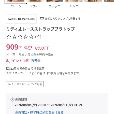
グリーン
ホワイト
ブラック
ピンク
favorite_border
お気に入りショップに登録する
ミディ丈レースストラップブラトップ
star_border
star_border
star_border
star_border
star_border
(
-
件
)
909
円 /税込
8
%OFF
メーカー希望小売価格
990
円 /税込
8
ポイント
1倍
内訳
local_shipping
12時までの注文で当日出荷
※サイズ・カラーによりお届け日が異なる場合があります。
SALE
ギフトラッピング対象
schedule
販売期間
2026/08/04(火) 20:00
〜
2026/08/11(火) 01:59
販売開始・終了時に通知を受け取る