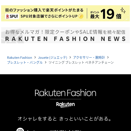
Rakuten Fashion
Jouete (ジュエッテ)
アクセサリー・腕時計
navigate_next
navigate_next
navigate_next
ブレスレット・バングル
ツイニング ブレスレット ベネチアンチェーン
navigate_next