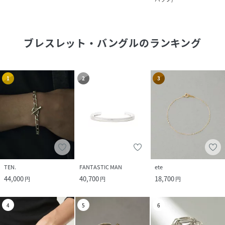
ブレスレット・バングル
のランキング
1
2
3
TEN.
FANTASTIC MAN
ete
44,000
40,700
18,700
円
円
円
4
5
6