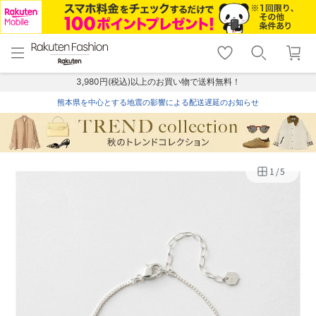
menu
home
search
favorite_border
shopping_cart
lock_outline
メニュー
トップ
検索
お気に入り
カート
ログイン
3,980円(税込)以上のお買い物で送料無料！
熊本県を中心とする地震の影響による配送遅延のお知らせ
1
/
5