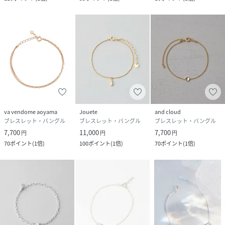
va vendome aoyama
Jouete
and cloud
ブレスレット・バングル
ブレスレット・バングル
ブレスレット・バングル
7,700
11,000
7,700
円
円
円
70
ポイント
(
1倍
)
100
ポイント
(
1倍
)
70
ポイント
(
1倍
)