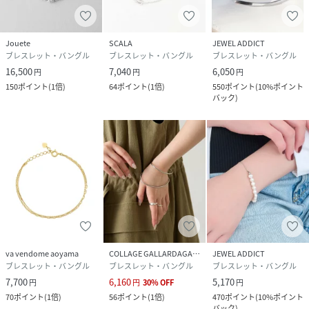
Jouete
SCALA
JEWEL ADDICT
ブレスレット・バングル
ブレスレット・バングル
ブレスレット・バングル
16,500
7,040
6,050
円
円
円
150
ポイント
(
1倍
)
64
ポイント
(
1倍
)
550
ポイント
(
10%ポイント
バック
)
va vendome aoyama
COLLAGE GALLARDAGALANTE
JEWEL ADDICT
ブレスレット・バングル
ブレスレット・バングル
ブレスレット・バングル
7,700
6,160
5,170
円
円
30
%
OFF
円
70
ポイント
(
1倍
)
56
ポイント
(
1倍
)
470
ポイント
(
10%ポイント
バック
)