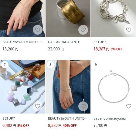
BEAUTY&YOUTH UNITED ARROWS
GALLARDAGALANTE
SETUP7
13,200
22,000
18,287
円
円
円
5
%
OFF
7
8
9
SETUP7
BEAUTY&YOUTH UNITED ARROWS
va vendome aoyama
6,402
8,382
7,700
円
3
%
OFF
円
40
%
OFF
円