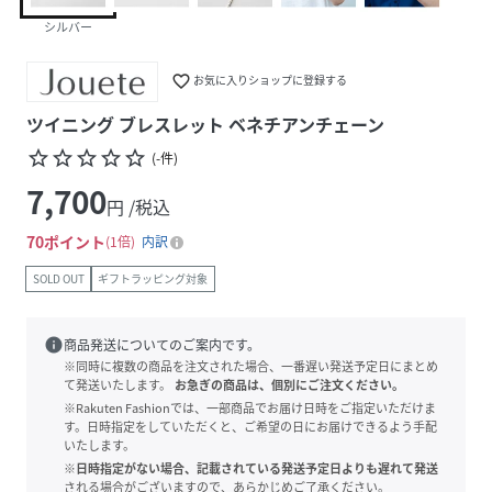
シルバー
favorite_border
お気に入りショップに登録する
ツイニング ブレスレット ベネチアンチェーン
star_border
star_border
star_border
star_border
star_border
(
-
件
)
7,700
円 /税込
70
ポイント
1倍
内訳
SOLD OUT
ギフトラッピング対象
info
商品発送についてのご案内です。
※同時に複数の商品を注文された場合、一番遅い発送予定日にまとめ
て発送いたします。
お急ぎの商品は、個別にご注文ください。
※Rakuten Fashionでは、一部商品でお届け日時をご指定いただけま
す。日時指定をしていただくと、ご希望の日にお届けできるよう手配
いたします。
※日時指定がない場合、記載されている発送予定日よりも遅れて発送
される場合がございますので、あらかじめご了承ください。