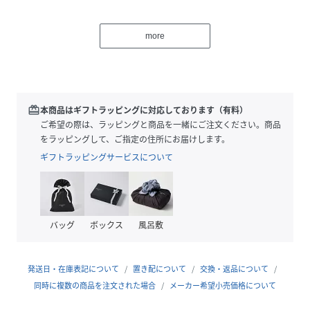
同じデザインで揃えるのはもちろん、チェーンの幅が異なる
デザイン（品番:059260）とさりげなくツインコーデを楽し
more
むのもおすすめ。
ジェンダレス／エイジレス／ボーダーレスな誰もが楽しめる
ジュエリーコレクションです。
redeem
本商品はギフトラッピングに対応しております（有料）
サイズ直し：ダウンのみ可
ご希望の際は、ラッピングと商品を一緒にご注文ください。商品
※全国のJoueteショップにて承っております。
をラッピングして、ご指定の住所にお届けします。
ギフトラッピングサービスについて
性別タイプ
レディース
原産国
製造国 日本
バッグ
ボックス
風呂敷
素材
SV925
サイズ
FREE
発送日・在庫表記について
置き配について
交換・返品について
同時に複数の商品を注文された場合
メーカー希望小売価格について
品番
CM0897_059259
(
059259-7-1 CM0897
)