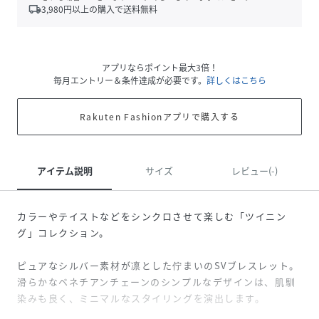
local_shipping
3,980
円以上の購入で送料無料
アプリならポイント最大3倍！
毎月エントリー＆条件達成が必要です。
詳しくはこちら
Rakuten Fashionアプリで購入する
アイテム説明
サイズ
レビュー(-)
カラーやテイストなどをシンクロさせて楽しむ「ツイニン
グ」コレクション。
ピュアなシルバー素材が凛とした佇まいのSVブレスレット。
滑らかなベネチアンチェーンのシンプルなデザインは、肌馴
染みも良く、ミニマルなスタイリングを演出します。