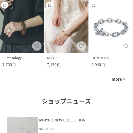
10
11
12
Curensology
NOBLE
LION HEART
7,700
7,150
5,940
円
円
円
more
navigate_next
ショップニュース
Jouete ｜NEW COLLECTION
2026.07.25