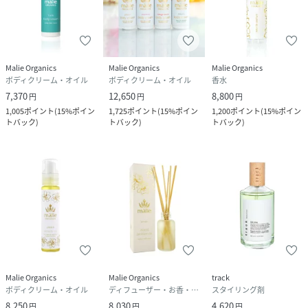
Malie Organics
Malie Organics
Malie Organics
ボディクリーム・オイル
ボディクリーム・オイル
香水
7,370
12,650
8,800
円
円
円
1,005
ポイント
(
15%ポイン
1,725
ポイント
(
15%ポイン
1,200
ポイント
(
15%ポイン
トバック
)
トバック
)
トバック
)
Malie Organics
Malie Organics
track
ボディクリーム・オイル
ディフューザー・お香・アロマオイル・キャンドル
スタイリング剤
8,250
8,030
4,620
円
円
円