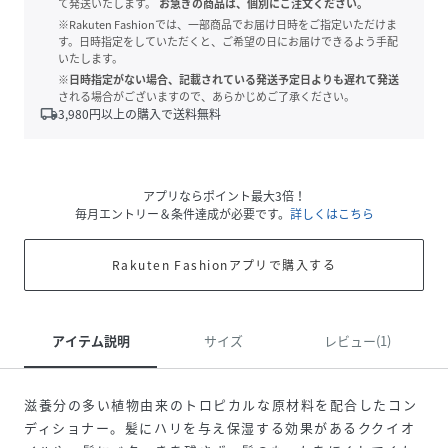
て発送いたします。
お急ぎの商品は、個別にご注文ください。
※Rakuten Fashionでは、一部商品でお届け日時をご指定いただけま
す。日時指定をしていただくと、ご希望の日にお届けできるよう手配
いたします。
※日時指定がない場合、記載されている発送予定日よりも遅れて発送
される場合がございますので、あらかじめご了承ください。
local_shipping
3,980
円以上の購入で送料無料
アプリならポイント最大3倍！
毎月エントリー＆条件達成が必要です。
詳しくはこちら
Rakuten Fashionアプリで購入する
アイテム説明
サイズ
レビュー(1)
滋養分の多い植物由来のトロピカルな原材料を配合したコン
ディショナー。髪にハリを与え保湿する効果があるククイオ