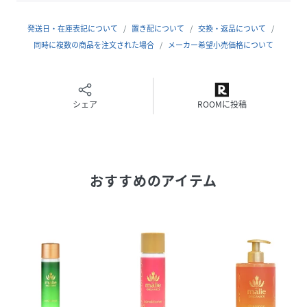
ペヘントリモ二ウムクロリド
ステアラル͡コニウムクロリド
発送日・在庫表記について
置き配について
交換・返品について
サイズ
同時に複数の商品を注文された場合
ﾌﾘｰ
メーカー希望小売価格について
品番
CH9735_MO
(
MO-CO-MA0336-0-F CH9735
)
シェア
ROOMに投稿
広告文責
販売元：楽天グループ株式会社
＜お電話でのお問い合わせ＞
固定電話からのお問い合わせ
0120-542-065（フリーダイヤル）
おすすめのアイテム
携帯・公衆電話からのお問い合わせ
050-5577-7001（有料）
＜カスタマーセンター営業時間＞
営業時間：9時～18時