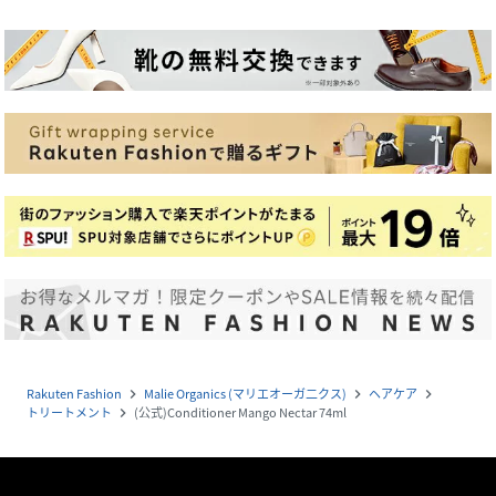
Rakuten Fashion
Malie Organics (マリエオーガ二クス)
ヘアケア
navigate_next
navigate_next
navigate_next
トリートメント
(公式)Conditioner Mango Nectar 74ml
navigate_next