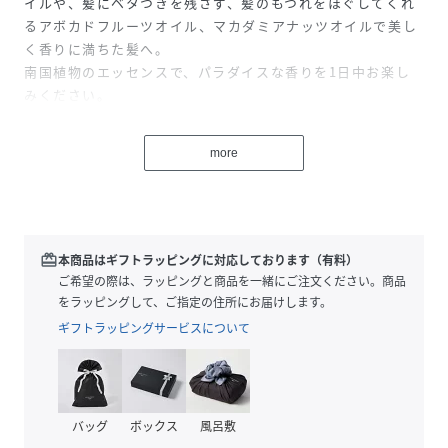
イルや、髪にベタつきを残さず、髪のもつれをほぐしてくれ
るアボカドフルーツオイル、マカダミアナッツオイルで美し
く香りに満ちた髪へ。
南国植物のエッセンスで、パラダイスな香りを1日中お楽し
みください。
■Mango Nectar(マンゴーネクター)
more
マンゴーは保湿力に優れ、素早くお肌に行き渡りながら優し
く保護します。もぎたてのフレッシュな南国の香りをお楽し
みください。
サイズ: 約74ml
redeem
本商品はギフトラッピングに対応しております（有料）
ご希望の際は、ラッピングと商品を一緒にご注文ください。商品
をラッピングして、ご指定の住所にお届けします。
性別タイプ
ユニセックス
ギフトラッピングサービスについて
原産国
アメリカ
素材
アロエベラ液汁
グリセリン
バッグ
ボックス
風呂敷
ヒドロキシエチルセルロース