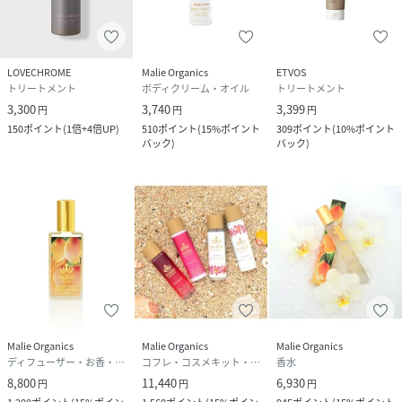
LOVECHROME
Malie Organics
ETVOS
トリートメント
ボディクリーム・オイル
トリートメント
3,300
3,740
3,399
円
円
円
150
ポイント
(
1倍+4倍UP
)
510
ポイント
(
15%ポイント
309
ポイント
(
10%ポイント
バック
)
バック
)
Malie Organics
Malie Organics
Malie Organics
ディフューザー・お香・アロマオイル・キャンドル
コフレ・コスメキット・ギフトセット
香水
8,800
11,440
6,930
円
円
円