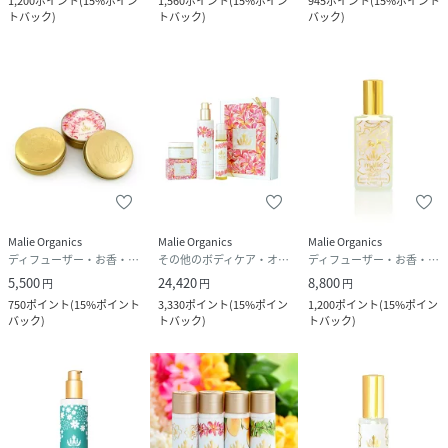
1,200
ポイント
(
15%ポイン
1,560
ポイント
(
15%ポイン
945
ポイント
(
15%ポイント
トバック
)
トバック
)
バック
)
Malie Organics
Malie Organics
Malie Organics
ディフューザー・お香・アロマオイル・キャンドル
その他のボディケア・オーラルケア
ディフューザー・お香・アロマオイル・キャンドル
5,500
24,420
8,800
円
円
円
750
ポイント
(
15%ポイント
3,330
ポイント
(
15%ポイン
1,200
ポイント
(
15%ポイン
バック
)
トバック
)
トバック
)