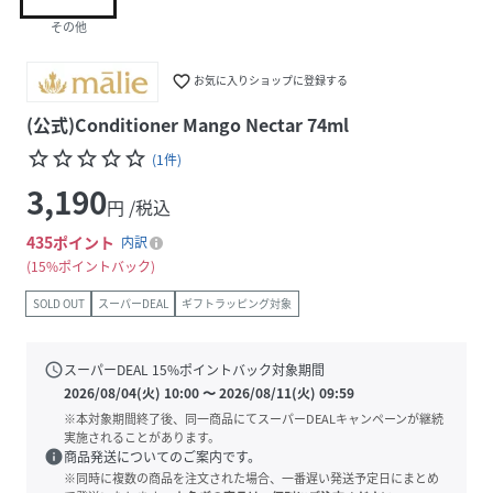
その他
favorite_border
お気に入りショップに登録する
(公式)Conditioner Mango Nectar 74ml
star_border
star_border
star_border
star_border
star_border
(
1
件
)
3,190
円 /税込
435
ポイント
内訳
15%ポイントバック
SOLD OUT
スーパーDEAL
ギフトラッピング対象
schedule
スーパーDEAL
15
%ポイントバック対象期間
2026/08/04(火) 10:00
〜
2026/08/11(火) 09:59
※本対象期間終了後、同一商品にてスーパーDEALキャンペーンが継続
実施されることがあります。
info
商品発送についてのご案内です。
※同時に複数の商品を注文された場合、一番遅い発送予定日にまとめ