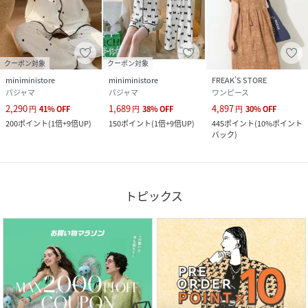
クーポン対象
クーポン対象
miniministore
miniministore
FREAK’S STORE
パジャマ
パジャマ
ワンピース
2,290
1,689
4,897
円
41
%
OFF
円
38
%
OFF
円
30
%
OFF
200
ポイント
(
1倍+9倍UP
)
150
ポイント
(
1倍+9倍UP
)
445
ポイント
(
10%ポイント
バック
)
トピックス