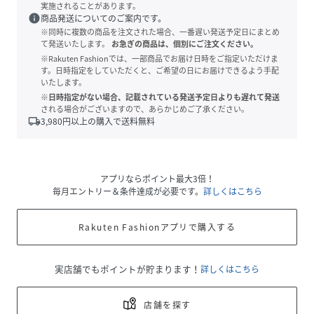
実施されることがあります。
info
商品発送についてのご案内です。
※同時に複数の商品を注文された場合、一番遅い発送予定日にまとめ
て発送いたします。
お急ぎの商品は、個別にご注文ください。
※Rakuten Fashionでは、一部商品でお届け日時をご指定いただけま
す。日時指定をしていただくと、ご希望の日にお届けできるよう手配
いたします。
※日時指定がない場合、記載されている発送予定日よりも遅れて発送
される場合がございますので、あらかじめご了承ください。
local_shipping
3,980
円以上の購入で送料無料
アプリならポイント最大3倍！
毎月エントリー＆条件達成が必要です。
詳しくはこちら
Rakuten Fashionアプリで購入する
実店舗でもポイントが貯まります！
詳しくはこちら
店舗を探す