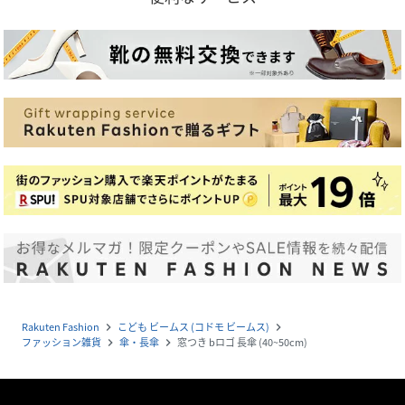
Rakuten Fashion
こども ビームス (コドモ ビームス)
navigate_next
navigate_next
ファッション雑貨
傘・長傘
窓つき bロゴ 長傘 (40~50cm)
navigate_next
navigate_next