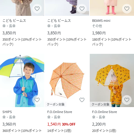
素材
ポリエステル100％
サイズ
40cm、45cm、50cm
こども ビームス
こども ビームス
BEAMS mini
傘・長傘
傘・長傘
その他
品番
BY6447_55
3,850
3,850
1,980
円
円
円
(
55-66-0012-375-30-10 BY6447
)
350
ポイント
(
10%ポイント
350
ポイント
(
10%ポイント
180
ポイント
(
10%ポイント
バック
)
バック
)
バック
)
クーポン対象
クーポン対象
SHIPS
F.O.Online Store
F.O.Online Store
傘・長傘
傘・長傘
傘・長傘
3,960
1,540
2,200
円
円
30
%
OFF
円
360
ポイント
(
10%ポイント
14
ポイント
(
1倍
)
20
ポイント
(
1倍
)