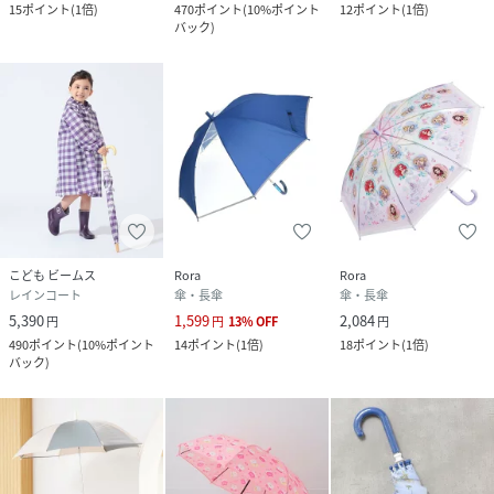
15
ポイント
(
1倍
)
470
ポイント
(
10%ポイント
12
ポイント
(
1倍
)
バック
)
こども ビームス
Rora
Rora
レインコート
傘・長傘
傘・長傘
5,390
1,599
2,084
円
円
13
%
OFF
円
490
ポイント
(
10%ポイント
14
ポイント
(
1倍
)
18
ポイント
(
1倍
)
バック
)