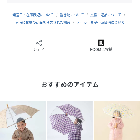
ております。モデル着用画像は以前の仕様のものになりま
す。
※光の当たり具合やパソコンなどの閲覧環境によって実際の
発送日・在庫表記について
置き配について
交換・返品について
色味と異なって見える場合がございます。予めご了承くださ
同時に複数の商品を注文された場合
メーカー希望小売価格について
い。
こどもビームス/コドモビームス
シェア
ROOMに投稿
こどもたちの豊かな感性や想像力を、よりいっそう伸ばすき
っかけになるモノやコトを提案する【こどもビームス】。東
京代官山のショップでは、着心地よいウェアや足によいシュ
ーズ、デザインの美しい玩具や家具など、赤ちゃんとこども
の生活にまつわるものを国内外から厳選。家族で楽しめるワ
おすすめのアイテム
ークショップやイベントも開催しています。日々成長するこ
どもとのかけがえのない時間が心豊かで、もっと素晴らしい
ものになるように、そんなお店を目指しています。
性別タイプ
キッズ
原産国
中国製