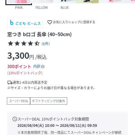
PINK
YELLOW
BLUE
favorite_border
お気に入りショップに登録する
窓つき bロゴ 長傘 (40~50cm)
star
star
star
star
star_half
(
6
件
)
3,300
円 /税込
300
ポイント
内訳
10%ポイントバック
local_shipping
通常1-4日以内発送予定
※サイズ・カラーによりお届け日が異なる場合があります。
スーパーDEAL
ギフトラッピング対象外
schedule
スーパーDEAL
10
%ポイントバック対象期間
2026/08/04(火) 10:00
〜
2026/08/11(火) 09:59
※本対象期間終了後、同一商品にてスーパーDEALキャンペーンが継続