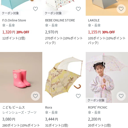
クーポン対象
クーポン対象
F.O.Online Store
BEBE ONLINE STORE
LAKOLE
傘・長傘
傘・長傘
傘・長傘
1,320
2,970
1,155
円
20
%
OFF
円
円
30
%
OFF
12
ポイント
(
1倍
)
270
ポイント
(
10%ポイント
105
ポイント
(
10%ポイント
バック
)
バック
)
クーポン対象
こども ビームス
Rora
ROPE' PICNIC
レインシューズ・ブーツ
傘・長傘
傘・長傘
3,080
3,444
2,200
円
円
円
280
ポイント
(
10%ポイント
31
ポイント
(
1倍
)
20
ポイント
(
1倍
)