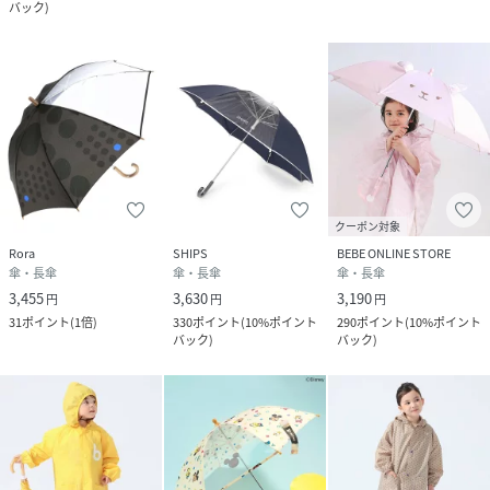
バック
)
クーポン対象
Rora
SHIPS
BEBE ONLINE STORE
傘・長傘
傘・長傘
傘・長傘
3,455
3,630
3,190
円
円
円
31
ポイント
(
1倍
)
330
ポイント
(
10%ポイント
290
ポイント
(
10%ポイント
バック
)
バック
)