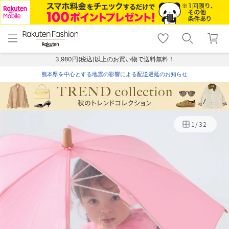
menu
home
search
favorite_border
shopping_cart
lock_outline
メニュー
トップ
検索
お気に入り
カート
ログイン
3,980円(税込)以上のお買い物で送料無料！
熊本県を中心とする地震の影響による配送遅延のお知らせ
1
/
32