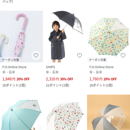
バック
)
クーポン対象
クーポン対象
F.O.Online Store
SHIPS
F.O.Online Store
傘・長傘
傘・長傘
傘・長傘
1,848
2,310
1,760
円
20
%
OFF
円
30
%
OFF
円
20
%
OFF
16
ポイント
(
1倍
)
21
ポイント
(
1倍
)
16
ポイント
(
1倍
)