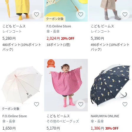
クーポン対象
こども ビームス
F.O.Online Store
こども ビームス
レインコート
傘・長傘
レインコート
5,280
2,024
5,390
円
円
20
%
OFF
円
480
ポイント
(
10%ポイント
18
ポイント
(
1倍
)
490
ポイント
(
10%ポイント
バック
)
バック
)
クーポン対象
F.O.Online Store
こども ビームス
NARUMIYA ONLINE
傘・長傘
その他のベビーグッズ
傘・長傘
1,650
5,170
1,386
円
円
円
30
%
OFF