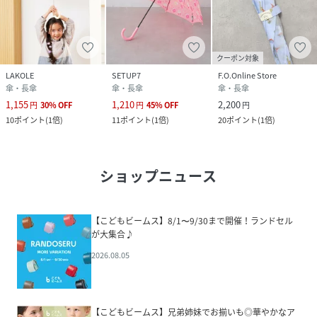
クーポン対象
LAKOLE
SETUP7
F.O.Online Store
傘・長傘
傘・長傘
傘・長傘
1,155
1,210
2,200
円
30
%
OFF
円
45
%
OFF
円
10
ポイント
(
1倍
)
11
ポイント
(
1倍
)
20
ポイント
(
1倍
)
ショップニュース
【こどもビームス】8/1〜9/30まで開催！ランドセル
が大集合♪
2026.08.05
【こどもビームス】兄弟姉妹でお揃いも◎華やかなア