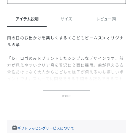
アイテム説明
サイズ
レビュー(6)
雨の日のお出かけを楽しくする＜こどもビームス＞オリジナ
ルの傘
「ｂ」ロゴのみをプリントしたシンプルなデザインです。前
方が見えやすいクリア窓を贅沢に２面に採用。前が見える安
全性だけでなく大人からこどもの様子が伺えるのも嬉しいポ
イントです。スムーズに開閉できる手開き＆記名できるスト
ラップなど機能も充実。40cm、45cm、50cmの3サイズを
ご用意しており、小さなお子さまでも１人で傘を差してご使
more
用いただけます。
【対象年齢:およそ2～6歳】
※受け骨の素材がアルミからグラスファイバーに変更となっ
redeem
ギフトラッピングサービスについて