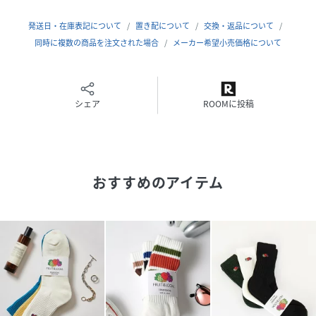
発送日・在庫表記について
置き配について
交換・返品について
原産国
中国
同時に複数の商品を注文された場合
メーカー希望小売価格について
素材
ポリエステル
綿
その他
シェア
ROOMに投稿
サイズ
25-27
品番
BW6617_16156600
(
16156600-999-00 BW6617
)
おすすめのアイテム