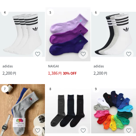
4
5
6
adidas
NAIGAI
adidas
2,200
1,386
2,200
円
円
30
%
OFF
円
7
8
9