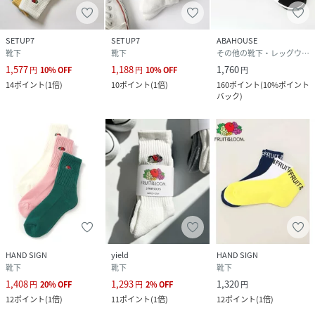
SETUP7
SETUP7
ABAHOUSE
靴下
靴下
その他の靴下・レッグウェア
1,577
1,188
1,760
円
10
%
OFF
円
10
%
OFF
円
14
ポイント
(
1倍
)
10
ポイント
(
1倍
)
160
ポイント
(
10%ポイント
バック
)
HAND SIGN
yield
HAND SIGN
靴下
靴下
靴下
1,408
1,293
1,320
円
20
%
OFF
円
2
%
OFF
円
12
ポイント
(
1倍
)
11
ポイント
(
1倍
)
12
ポイント
(
1倍
)