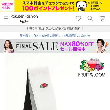
menu
home
search
favorite_border
shopping_cart
lock_outline
メニュー
トップ
検索
お気に入り
カート
ログイン
3,980円(税込)以上のお買い物で送料無料！
熊本県を中心とする地震の影響による配送遅延のお知らせ
1
/
5