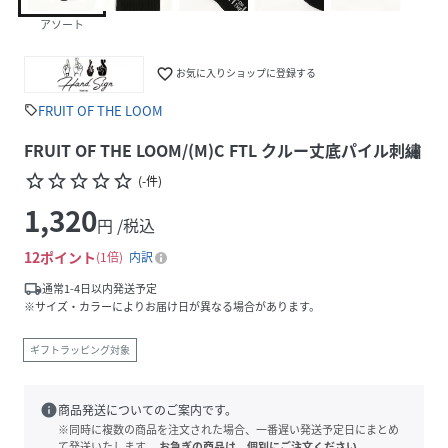
アソート
favorite_border
お気に入りショップに登録する
FRUIT OF THE LOOM
sell
FRUIT OF THE LOOM/(M)C FTL クルー丈底パイル刺繡
star_border
star_border
star_border
star_border
star_border
(
-
件
)
1,320
円 /税込
12
ポイント
1倍
内訳
local_shipping
通常1-4日以内発送予定
※サイズ・カラーによりお届け日が異なる場合があります。
ギフトラッピング対象
info
商品発送についてのご案内です。
※同時に複数の商品を注文された場合、一番遅い発送予定日にまとめ
て発送いたします。
お急ぎの商品は、個別にご注文ください。