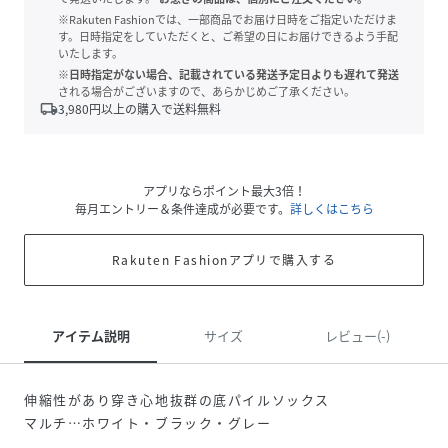
※Rakuten Fashionでは、一部商品でお届け日時をご指定いただけま
す。日時指定をしていただくと、ご希望の日にお届けできるよう手配
いたします。
※日時指定がない場合、記載されている発送予定日よりも遅れて発送
される場合がございますので、あらかじめご了承ください。
local_shipping
3,980
円以上の購入で送料無料
アプリならポイント最大3倍！
毎月エントリー＆条件達成が必要です。
詳しくはこちら
Rakuten Fashionアプリで購入する
アイテム説明
サイズ
レビュー(-)
伸縮性があり穿き心地抜群の底パイルソックス
マルチ…ホワイト・ブラック・グレー