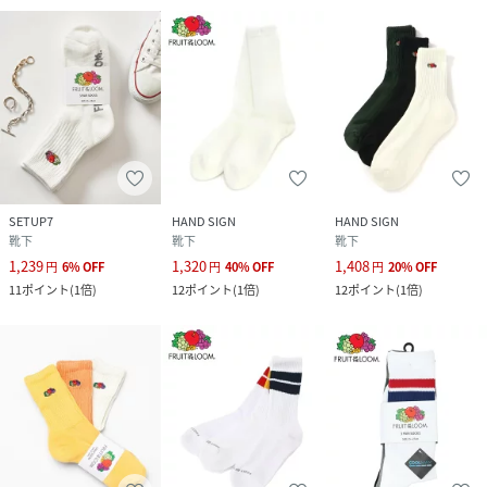
SETUP7
HAND SIGN
HAND SIGN
靴下
靴下
靴下
1,239
1,320
1,408
円
6
%
OFF
円
40
%
OFF
円
20
%
OFF
11
ポイント
(
1倍
)
12
ポイント
(
1倍
)
12
ポイント
(
1倍
)