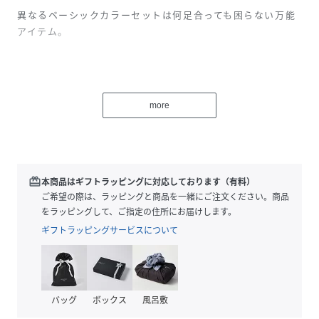
異なるベーシックカラーセットは何足合っても困らない万能
アイテム。
【FRUIT OF THE LOOM／フルーツ オブ ザ ルーム】
160年以上の歴史を持つ世界有数のベーシックアパレル/アン
more
ダーウェアメーカー。
アメリカ・ケンタッキー州に本拠地を置き、アンダーウェ
ア・プリント用Ｔシャツ市場でTOPブランドとしての地位を
確立し、古くからアメリカ人のライフスタイルに溶け込んで
います。
redeem
本商品はギフトラッピングに対応しております（有料）
国内でもプリントＴシャツのボディやアンダーウェアのブラ
ご希望の際は、ラッピングと商品を一緒にご注文ください。商品
ンドとして広く知れ渡っており、Ｔシャツやアンダーウェア
をラッピングして、ご指定の住所にお届けします。
以外にもアメリカを感じる商品を幅広く展開し続けていま
ギフトラッピングサービスについて
す。
“LOOM”とは「織機」の意味し、「織り機の結実、達成」と
いう意味合いがブランド名には込められています。
バッグ
ボックス
風呂敷
性別タイプ
メンズ