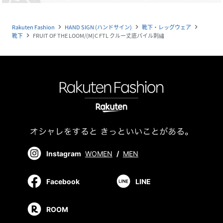
Rakuten Fashion
HAND SIGN (ハンドサイン)
靴下・レッグウェア
navigate_next
navigate_next
navigate_next
靴下
FRUIT OF THE LOOM/(M)C FTL クルー丈底パイル刺繡
navigate_next
Instagram
WOMEN
/
MEN
Facebook
LINE
ROOM