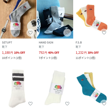
SETUP7
HAND SIGN
F.S.B
靴下
靴下
靴下
1,188
792
1,232
円
10
%
OFF
円
40
%
OFF
円
30
%
OFF
10
ポイント
(
1倍
)
7
ポイント
(
1倍
)
11
ポイント
(
1倍
)