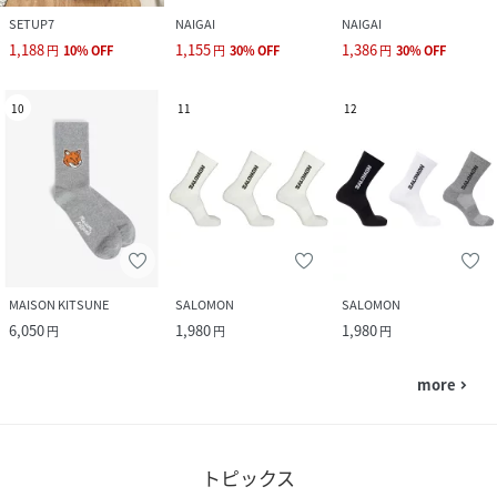
SETUP7
NAIGAI
NAIGAI
1,188
1,155
1,386
円
10
%
OFF
円
30
%
OFF
円
30
%
OFF
10
11
12
MAISON KITSUNE
SALOMON
SALOMON
6,050
1,980
1,980
円
円
円
more
navigate_next
トピックス