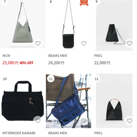
7
8
9
MCM
BEAMS MEN
PR01.
25,080
24,200
22,000
円
40
%
OFF
円
円
10
11
12
INTERMODE KAWABE
BEAMS MEN
PR01.