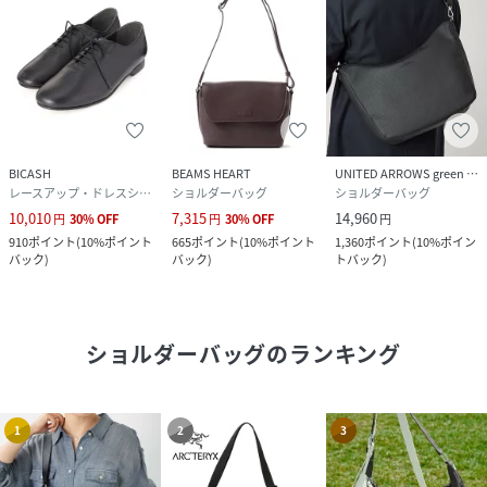
BICASH
BEAMS HEART
UNITED ARROWS green label relaxing
レースアップ・ドレスシューズ
ショルダーバッグ
ショルダーバッグ
10,010
7,315
14,960
円
30
%
OFF
円
30
%
OFF
円
910
ポイント
(
10%ポイント
665
ポイント
(
10%ポイント
1,360
ポイント
(
10%ポイン
バック
)
バック
)
トバック
)
ショルダーバッグ
のランキング
1
2
3