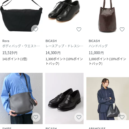
Rora
BICASH
BICASH
ボディバッグ・ウエストポーチ
レースアップ・ドレスシューズ
ハンドバッグ
15,519
14,300
11,000
円
円
円
141
ポイント
(
1倍
)
1,300
ポイント
(
10%ポイン
1,000
ポイント
(
10%ポイン
トバック
)
トバック
)
SHIPS
BICASH
ABAHOUSE