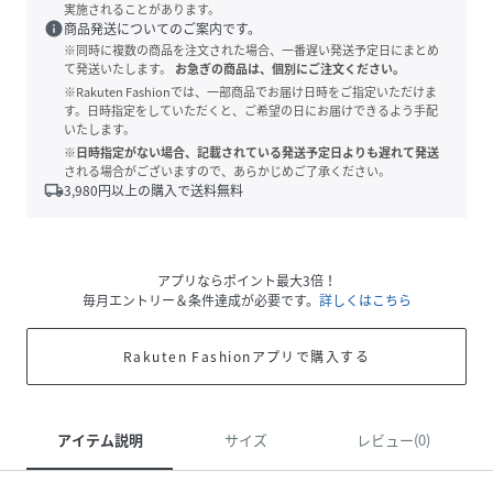
実施されることがあります。
info
商品発送についてのご案内です。
※同時に複数の商品を注文された場合、一番遅い発送予定日にまとめ
て発送いたします。
お急ぎの商品は、個別にご注文ください。
※Rakuten Fashionでは、一部商品でお届け日時をご指定いただけま
す。日時指定をしていただくと、ご希望の日にお届けできるよう手配
いたします。
※日時指定がない場合、記載されている発送予定日よりも遅れて発送
される場合がございますので、あらかじめご了承ください。
local_shipping
3,980
円以上の購入で送料無料
アプリならポイント最大3倍！
毎月エントリー＆条件達成が必要です。
詳しくはこちら
Rakuten Fashionアプリで購入する
アイテム説明
サイズ
レビュー(0)