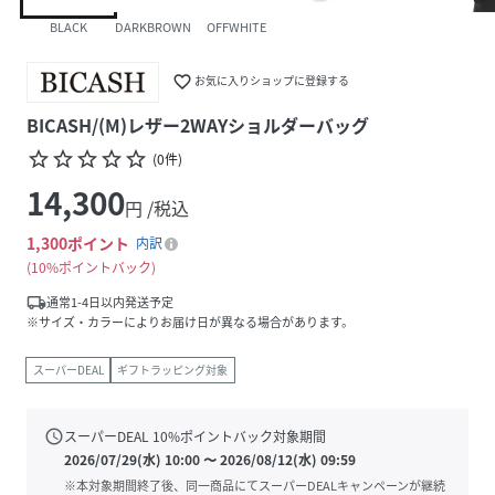
BLACK
DARKBROWN
OFFWHITE
favorite_border
お気に入りショップに登録する
BICASH/(M)レザー2WAYショルダーバッグ
star_border
star_border
star_border
star_border
star_border
(
0
件
)
14,300
円 /税込
1,300
ポイント
内訳
10%ポイントバック
local_shipping
通常1-4日以内発送予定
※サイズ・カラーによりお届け日が異なる場合があります。
スーパーDEAL
ギフトラッピング対象
schedule
スーパーDEAL
10
%ポイントバック対象期間
2026/07/29(水) 10:00
〜
2026/08/12(水) 09:59
※本対象期間終了後、同一商品にてスーパーDEALキャンペーンが継続