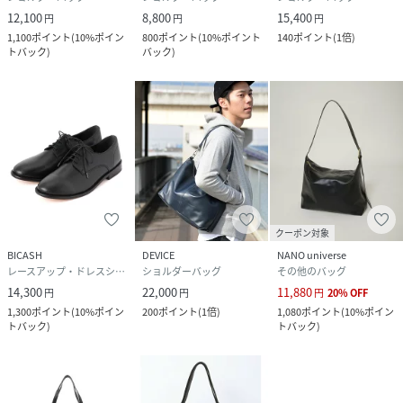
12,100
8,800
15,400
円
円
円
1,100
ポイント
(
10%ポイン
800
ポイント
(
10%ポイント
140
ポイント
(
1倍
)
トバック
)
バック
)
クーポン対象
BICASH
DEVICE
NANO universe
レースアップ・ドレスシューズ
ショルダーバッグ
その他のバッグ
14,300
22,000
11,880
円
円
円
20
%
OFF
1,300
ポイント
(
10%ポイン
200
ポイント
(
1倍
)
1,080
ポイント
(
10%ポイン
トバック
)
トバック
)