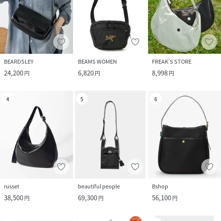
BEARDSLEY
BEAMS WOMEN
FREAK’S STORE
24,200
6,820
8,998
円
円
円
4
5
6
russet
beautiful people
Bshop
38,500
69,300
56,100
円
円
円