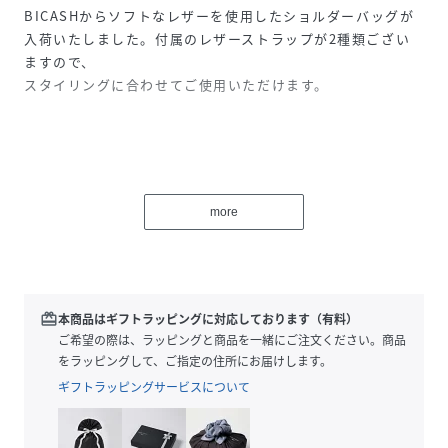
BICASHからソフトなレザーを使用したショルダーバッグが
入荷いたしました。付属のレザーストラップが2種類ござい
ますので、
スタイリングに合わせてご使用いただけます。
more
BICASH （ビカーシ）
2011年にスタートしたRAYAN LIMITEDのオリジナルレ－ベ
ル。
シュ－ズ、バッグ、レザ－グッズのデザインを東京のデザイ
ンチ－ムが行い、バングラデシュの
redeem
本商品はギフトラッピングに対応しております（有料）
自社工場で熟練した職人がハンドメイドにて一貫生産してお
ご希望の際は、ラッピングと商品を一緒にご注文ください。商品
ります。
をラッピングして、ご指定の住所にお届けします。
レザ－の産地として名高いバングラデシュのトップタンナ－
ギフトラッピングサービスについて
へBICASHオリジナルレザ－を別注し、
ベ－シックな定番モデルやシーズンセレクトモデルを展開し