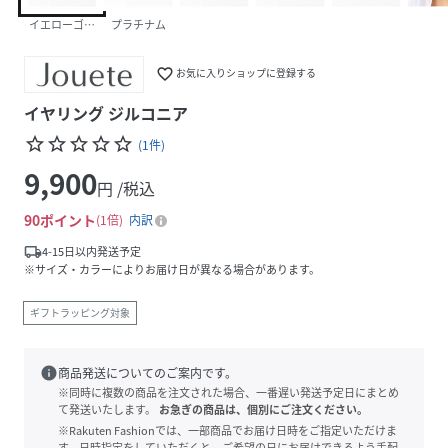
イエローゴールド
プラチナム
favorite_border
お気に入りショップに登録する
イヤリング ジルコニア
star_border
star_border
star_border
star_border
star_border
(
1
件
)
9,900
円 /税込
90
ポイント
1倍
内訳
local_shipping
4-15日以内発送予定
※サイズ・カラーによりお届け日が異なる場合があります。
ギフトラッピング対象
info
商品発送についてのご案内です。
※同時に複数の商品を注文された場合、一番遅い発送予定日にまとめ
て発送いたします。
お急ぎの商品は、個別にご注文ください。
※Rakuten Fashionでは、一部商品でお届け日時をご指定いただけま
す。日時指定をしていただくと、ご希望の日にお届けできるよう手配