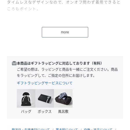
タイムレスなデザインなので、オンオフ問わず着用できると
ころもポイント。
飽きのこないベーシックなアイテムはギフトにもおすすめで
す。
more
※使用石（パール含む）は素材の特性により、色や形、風合
いなどが多少異なります。予めご了承ください。
※別売のシリコン製イヤーキャッチ（品番：00022008）の
redeem
本商品はギフトラッピングに対応しております（有料）
着用をおすすめしております。
ご希望の際は、ラッピングと商品を一緒にご注文ください。商品
をラッピングして、ご指定の住所にお届けします。
ギフトラッピングサービスについて
性別タイプ
レディース
原産国
製造国 1次加工国：タイ / 最終加工国：日
本
バッグ
ボックス
風呂敷
素材
プラチナム：SV925+プラチナコーティング（ニ
ッケルフリー）、キュービックジルコニア
イエローゴールド：SV925+イエローゴールドコ
発送日・在庫表記について
置き配について
交換・返品について