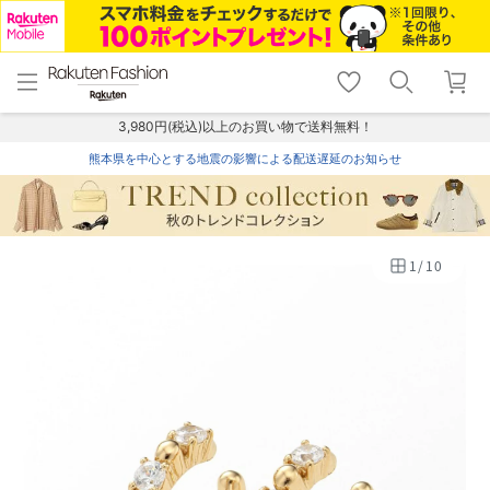
menu
home
search
favorite_border
shopping_cart
lock_outline
メニュー
トップ
検索
お気に入り
カート
ログイン
3,980円(税込)以上のお買い物で送料無料！
熊本県を中心とする地震の影響による配送遅延のお知らせ
1
/
10