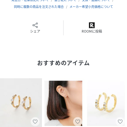
ーティング（ニッケルフリー）、キュービック
ジルコニア
同時に複数の商品を注文された場合
メーカー希望小売価格について
サイズ
FREE
品番
BQ8864_045525
シェア
ROOMに投稿
(
045525-045526-8-1 BQ8864
)
おすすめのアイテム