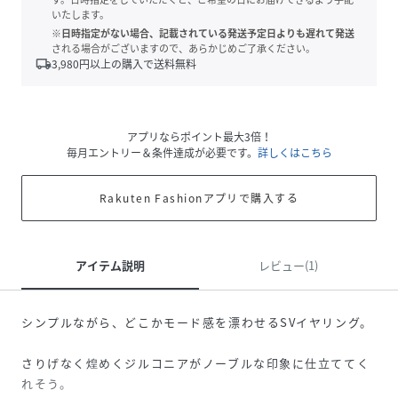
いたします。
※日時指定がない場合、記載されている発送予定日よりも遅れて発送
される場合がございますので、あらかじめご了承ください。
local_shipping
3,980
円以上の購入で送料無料
アプリならポイント最大3倍！
毎月エントリー＆条件達成が必要です。
詳しくはこちら
Rakuten Fashionアプリで購入する
アイテム説明
レビュー(1)
シンプルながら、どこかモード感を漂わせるSVイヤリング。
さりげなく煌めくジルコニアがノーブルな印象に仕立ててく
れそう。