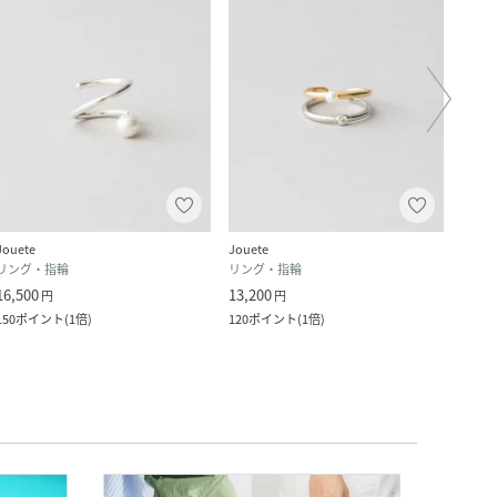
Jouete
Jouete
Jouet
リング・指輪
リング・指輪
リン
16,500
13,200
19,8
円
円
150
ポイント
(
1倍
)
120
ポイント
(
1倍
)
180
ポ