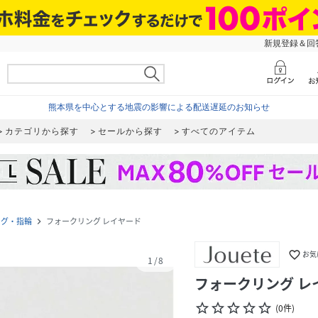
新規登録＆回答
熊本県を中心とする地震の影響による配送遅延のお知らせ
カテゴリから探す
セールから探す
すべてのアイテム
ング・指輪
フォークリング レイヤード
navigate_next
favorite_border
お気
1
/
8
フォークリング レ
star_border
star_border
star_border
star_border
star_border
(
0
件
)