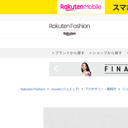
ブランドから探す
ショップから探す
navigate_before
Rakuten Fashion
Jouete (ジュエッテ)
アクセサリー・腕時計
リ
navigate_next
navigate_next
navigate_next