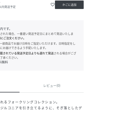
か
favorite_border
かごに追加
日以内発送予定
内です。
された場合、一番遅い発送予定日にまとめて発送いたしま
別にご注文ください。
onでは、一部商品でお届け日時をご指定いただけます。日時指定をし
にお届けできるよう手配いたします。
載されている発送予定日よりも遅れて発送
される場合がござ
了承ください。
料無料
レビュー(0)
溢れるフォークリングコレクション。
とジルコニアを引き立てるように、そぎ落としたデ