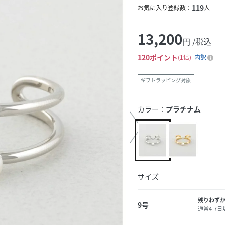
119
お気に入り登録数：
人
13,200
円 /税込
120
ポイント
1倍
内訳
ギフトラッピング対象
カラー：
プラチナム
サイズ
残りわず
9号
通常4-7