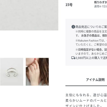
残りわず
15号
通常4-7
info
商品発送についてのご案
※同時に複数の商品を注文
す。
お急ぎの商品は、個
※Rakuten Fashi
ていただくと、ご希望の日
※日時指定がない場合、記
いますので、あらかじめご
local_shipping
3,980
円以上の購入で送
アイテム説明
主役にもなれる、遊び心
柔らかいムードのパール
ザインに仕上げました。