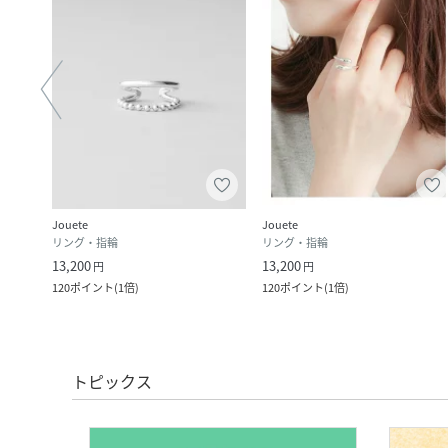
Jouete
Jouete
リング・指輪
リング・指輪
13,200
13,200
円
円
120
ポイント
(
1倍
)
120
ポイント
(
1倍
)
トピックス