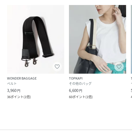
WONDER BAGGAGE
TOPKAPI
ベルト
その他のバッグ
3,960
6,600
円
円
36
ポイント
(
1倍
)
60
ポイント
(
1倍
)