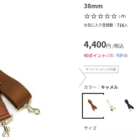
38mm
star_border
star_border
star_border
star_border
star_border
(
-
件
)
716
お気に入り登録数：
人
4,400
円 /税込
40
ポイント
1倍
内訳
ギフトラッピング対象
カラー：
キャメル
サイズ