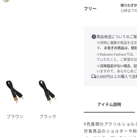
残りわず
フリー
12時まで
info
商品発送についてのご案
※同時に複数の商品を注文
す。
お急ぎの商品は、個
※Rakuten Fashi
ていただくと、ご希望の日
※日時指定がない場合、記
いますので、あらかじめご
local_shipping
3,980
円以上の購入で送
アイテム説明
ブラウン
ブラック
6色展開のアクリルショル
対象商品のショルダーや