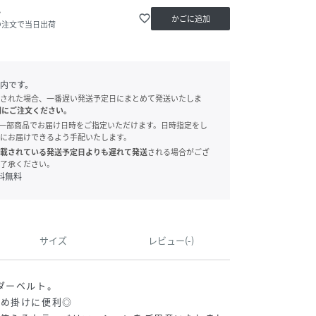
か
favorite_border
かごに追加
の注文で当日出荷
内です。
された場合、一番遅い発送予定日にまとめて発送いたしま
別にご注文ください。
onでは、一部商品でお届け日時をご指定いただけます。日時指定をし
にお届けできるよう手配いたします。
載されている発送予定日よりも遅れて発送
される場合がござ
了承ください。
料無料
サイズ
レビュー(-)
ダーベルト。
斜め掛けに便利◎