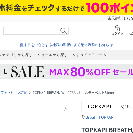
[楽天銀行]もれ
熊本県を中心とする地震の影響による配送遅延のお知らせ
カテゴリから探す
セールから探す
すべてのアイテム
のファッション雑貨
TOPKAPI BREATH/(W)アクリルショルダーベルト38mm
navigate_next
favorite_border
お気
1
/
6
Breath TOPKAPI
sell
TOPKAPI BRE