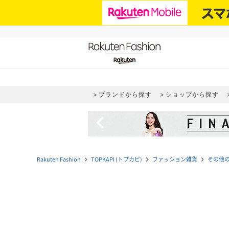
ブランドから探す
ショップから探す
navigate_before
Rakuten Fashion
TOPKAPI (トプカピ)
ファッション雑貨
その他
navigate_next
navigate_next
navigate_next