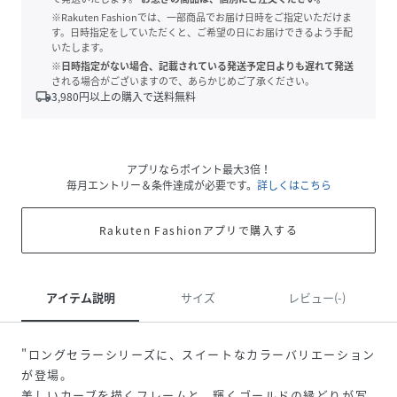
※Rakuten Fashionでは、一部商品でお届け日時をご指定いただけま
す。日時指定をしていただくと、ご希望の日にお届けできるよう手配
いたします。
※日時指定がない場合、記載されている発送予定日よりも遅れて発送
される場合がございますので、あらかじめご了承ください。
local_shipping
3,980
円以上の購入で送料無料
アプリならポイント最大3倍！
毎月エントリー＆条件達成が必要です。
詳しくはこちら
Rakuten Fashionアプリで購入する
アイテム説明
サイズ
レビュー(-)
"ロングセラーシリーズに、スイートなカラーバリエーション
が登場。
美しいカーブを描くフレームと、輝くゴールドの縁どりが写