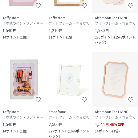
Toffy store
Toffy store
Afternoon Tea LIVING
その他のインテリア・生活雑貨
フォトフレーム・写真立て
フォトフレーム・写真立て
1,540
1,210
1,980
円
円
円
14
ポイント
(
1倍
)
11
ポイント
(
1倍
)
270
ポイント
(
15%ポイント
バック
)
Toffy store
Francfranc
Afternoon Tea LIVING
その他のインテリア・生活雑貨
フォトフレーム・写真立て
フォトフレーム・写真立て
1,540
2,500
1,544
円
円
円
46
%
OFF
14
ポイント
(
1倍
)
227
ポイント
(
10%ポイント
14
ポイント
(
1倍
)
バック
)