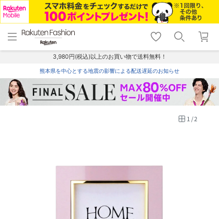
menu
home
search
favorite_border
shopping_cart
lock_outline
メニュー
トップ
検索
お気に入り
カート
ログイン
3,980円(税込)以上のお買い物で送料無料！
熊本県を中心とする地震の影響による配送遅延のお知らせ
1
/
2