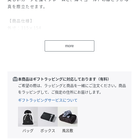
真を際立たせます。
【商品仕様】
外寸：115×154
内寸：90×129
窓寸：75×114
more
主な材質：アルミニウム、ABS樹脂"
性別タイプ
ユニセックス
redeem
本商品はギフトラッピングに対応しております（有料）
原産国
中国
ご希望の際は、ラッピングと商品を一緒にご注文ください。商品
をラッピングして、ご指定の住所にお届けします。
サイズ
ﾌﾘｰ
ギフトラッピングサービスについて
品番
BE5564_MA74
(
MA74-L-PK-F BE5564
)
バッグ
ボックス
風呂敷