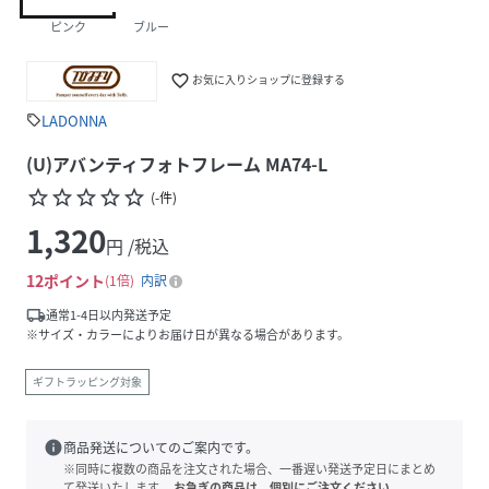
ピンク
ブルー
favorite_border
お気に入りショップに登録する
LADONNA
sell
(U)アバンティフォトフレーム MA74-L
star_border
star_border
star_border
star_border
star_border
(
-
件
)
1,320
円 /税込
12
ポイント
1倍
内訳
local_shipping
通常1-4日以内発送予定
※サイズ・カラーによりお届け日が異なる場合があります。
ギフトラッピング対象
info
商品発送についてのご案内です。
※同時に複数の商品を注文された場合、一番遅い発送予定日にまとめ
て発送いたします。
お急ぎの商品は、個別にご注文ください。