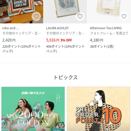
niko and ...
LAURA ASHLEY
Afternoon Tea LIVING
その他のインテリア・生活雑貨
その他のインテリア・生活雑貨
フォトフレーム・写真立て
2,420
5,016
4,180
円
円
5
%
OFF
円
220
ポイント
(
10%ポイント
456
ポイント
(
10%ポイント
38
ポイント
(
1倍
)
バック
)
バック
)
トピックス