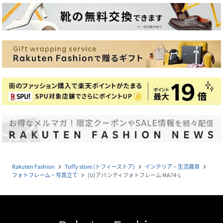
Rakuten Fashion
Toffy store (トフィーストア)
インテリア・生活雑貨
navigate_next
navigate_next
navigate_next
フォトフレーム・写真立て
(U)アバンティフォトフレーム MA74-L
navigate_next