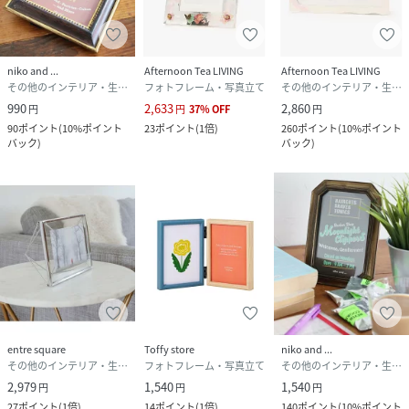
niko and ...
Afternoon Tea LIVING
Afternoon Tea LIVING
その他のインテリア・生活雑貨
フォトフレーム・写真立て
その他のインテリア・生活雑貨
990
2,633
2,860
円
円
37
%
OFF
円
90
ポイント
(
10%ポイント
23
ポイント
(
1倍
)
260
ポイント
(
10%ポイント
バック
)
バック
)
entre square
Toffy store
niko and ...
その他のインテリア・生活雑貨
フォトフレーム・写真立て
その他のインテリア・生活雑貨
2,979
1,540
1,540
円
円
円
27
ポイント
(
1倍
)
14
ポイント
(
1倍
)
140
ポイント
(
10%ポイント