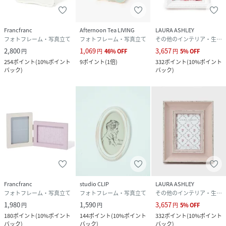
Francfranc
Afternoon Tea LIVING
LAURA ASHLEY
フォトフレーム・写真立て
フォトフレーム・写真立て
その他のインテリア・生活雑貨
2,800
1,069
3,657
円
円
46
%
OFF
円
5
%
OFF
254
ポイント
(
10%ポイント
9
ポイント
(
1倍
)
332
ポイント
(
10%ポイント
バック
)
バック
)
Francfranc
studio CLIP
LAURA ASHLEY
フォトフレーム・写真立て
フォトフレーム・写真立て
その他のインテリア・生活雑貨
1,980
1,590
3,657
円
円
円
5
%
OFF
180
ポイント
(
10%ポイント
144
ポイント
(
10%ポイント
332
ポイント
(
10%ポイント
バック
)
バック
)
バック
)