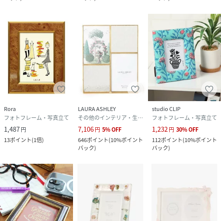
Rora
LAURA ASHLEY
studio CLIP
フォトフレーム・写真立て
その他のインテリア・生活雑貨
フォトフレーム・写真立て
1,487
7,106
1,232
円
円
5
%
OFF
円
30
%
OFF
13
ポイント
(
1倍
)
646
ポイント
(
10%ポイント
112
ポイント
(
10%ポイント
バック
)
バック
)