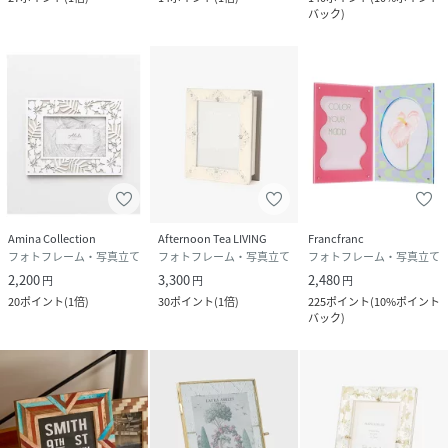
バック
)
Amina Collection
Afternoon Tea LIVING
Francfranc
フォトフレーム・写真立て
フォトフレーム・写真立て
フォトフレーム・写真立て
2,200
3,300
2,480
円
円
円
20
ポイント
(
1倍
)
30
ポイント
(
1倍
)
225
ポイント
(
10%ポイント
バック
)