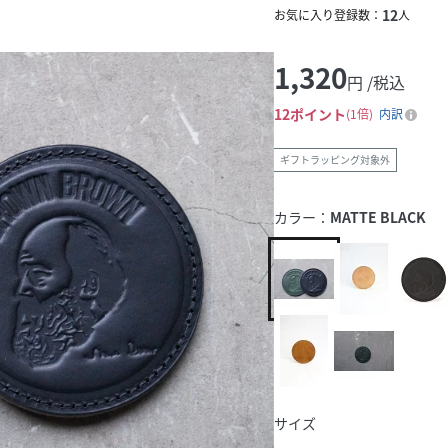
12
お気に入り登録数：
人
1,320
円 /税込
12
ポイント
1倍
内訳
ギフトラッピング対象外
カラー：
MATTE BLACK
サイズ