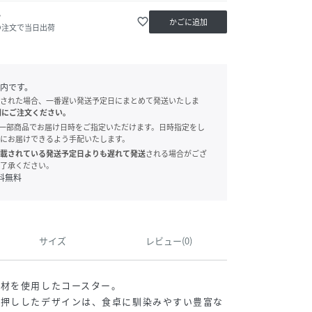
か
favorite_border
かごに追加
の注文で当日出荷
内です。
された場合、一番遅い発送予定日にまとめて発送いたしま
別にご注文ください。
onでは、一部商品でお届け日時をご指定いただけます。日時指定をし
にお届けできるよう手配いたします。
載されている発送予定日よりも遅れて発送
される場合がござ
了承ください。
料無料
サイズ
レビュー(0)
素材を使用したコースター。
型押ししたデザインは、食卓に馴染みやすい豊富な