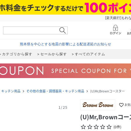
[楽天銀行]もれ
熊本県を中心とする地震の影響による配送遅延のお知らせ
カテゴリから探す
セールから探す
すべてのアイテム
・キッチン用品
その他の食器・調理器具・キッチン用品
(U)Mr,Brownコースター
navigate_next
navigate_next
favorite_border
お気
1
/
25
(U)Mr,Brownコ
star_border
star_border
star_border
star_border
star_border
(
0
件
)