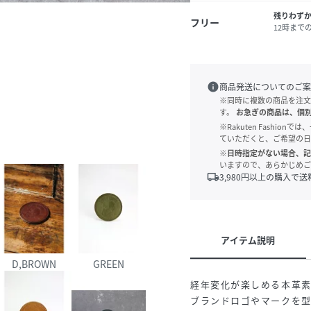
残りわず
フリー
12時まで
info
商品発送についてのご案
※同時に複数の商品を注文
す。
お急ぎの商品は、個
※Rakuten Fashi
ていただくと、ご希望の日
※日時指定がない場合、記
いますので、あらかじめご
local_shipping
3,980
円以上の購入で送
アイテム説明
D,BROWN
GREEN
経年変化が楽しめる本革
ブランドロゴやマークを