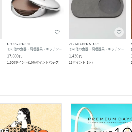
GEORG JENSEN
212 KITCHEN STORE
用品
その他の食器・調理器具・キッチン用品
その他の食器・調理器具・キッチン用品
17,600
1,430
円
円
1,600
ポイント
(
10%ポイントバック
)
13
ポイント
(
1倍
)