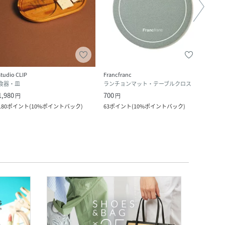
studio CLIP
Francfranc
Brow
食器・皿
ランチョンマット・テーブルクロス
チャ
1,980
700
1,980
円
円
180
ポイント
(
10%ポイントバック
)
63
ポイント
(
10%ポイントバック
)
18
ポ