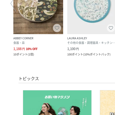
ABBEY CORNER
LAURA ASHLEY
食器・皿
その他の食器・調理器具・キッチン
1,188
1,100
円
10
%
OFF
円
10
ポイント
(
1倍
)
100
ポイント
(
10%ポイントバック
)
トピックス