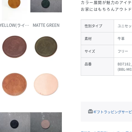
カラー展開が魅力のアイテ
お家にはもちろんアウトド
YELLOW(ライトブラウン系)
MATTE GREEN
性別タイプ
ユニセッ
素材
牛革
サイズ
フリー
品番
BD7182
(
BBL-M0
redeem
ギフトラッピングサービ