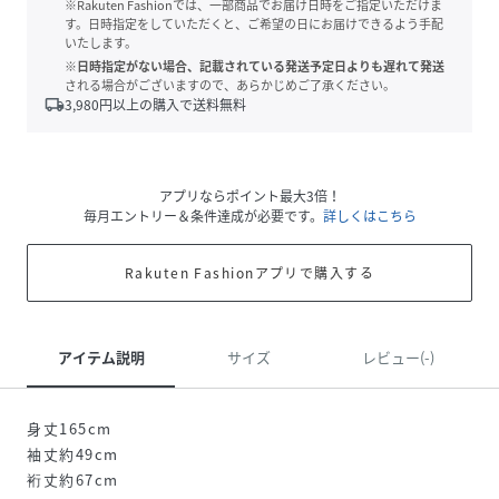
※Rakuten Fashionでは、一部商品でお届け日時をご指定いただけま
す。日時指定をしていただくと、ご希望の日にお届けできるよう手配
いたします。
※日時指定がない場合、記載されている発送予定日よりも遅れて発送
される場合がございますので、あらかじめご了承ください。
local_shipping
3,980
円以上の購入で送料無料
アプリならポイント最大3倍！
毎月エントリー＆条件達成が必要です。
詳しくはこちら
Rakuten Fashionアプリで購入する
アイテム説明
サイズ
レビュー(-)
身丈165cm
袖丈約49cm
裄丈約67cm