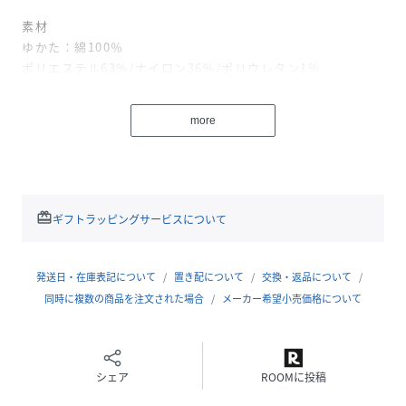
素材
ゆかた：綿100％
ポリエステル63%/ナイロン36%/ポリウレタン1%
下駄：桐（商品画像はイメージです。）
more
【ゆかたのサイズに関しまして】
身丈はおはしょりをつくる前の総丈です。
着付けで着丈を調整可能です。
適応身長目安より身長が高め・低めでも多少は着付けでカバ
redeem
ギフトラッピングサービスについて
ー可能です。
発送日・在庫表記について
置き配について
交換・返品について
同時に複数の商品を注文された場合
メーカー希望小売価格について
※当店の画像は【デジタルカメラ】を使用して撮影していま
す。
お客様のご覧になられますパソコン機器及びモニタなどの違
シェア
ROOMに投稿
い、また室内、室外での撮影により実際の商品素材の色と相
違する場合もあります。ご了承下さい。なお著しい色の相違