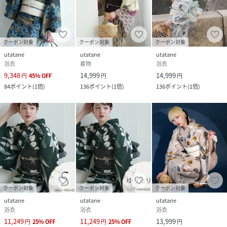
クーポン対象
クーポン対象
クーポン対象
utatane
utatane
utatane
浴衣
着物
浴衣
9,348
14,999
14,999
円
45
%
OFF
円
円
84
ポイント
(
1倍
)
136
ポイント
(
1倍
)
136
ポイント
(
1倍
)
クーポン対象
クーポン対象
クーポン対象
utatane
utatane
utatane
浴衣
浴衣
浴衣
11,249
11,249
13,999
円
25
%
OFF
円
25
%
OFF
円