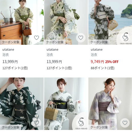
サイズ
フリーサイズ
クリーニング
手洗い可
品番
BB8733_5010049311
(
5010049311-028-002 BB8733
)
クーポン対象
クーポン対象
クーポン対象
utatane
utatane
utatane
浴衣
浴衣
浴衣
13,999
13,999
9,749
円
円
円
25
%
OFF
127
ポイント
(
1倍
)
127
ポイント
(
1倍
)
88
ポイント
(
1倍
)
クーポン対象
クーポン対象