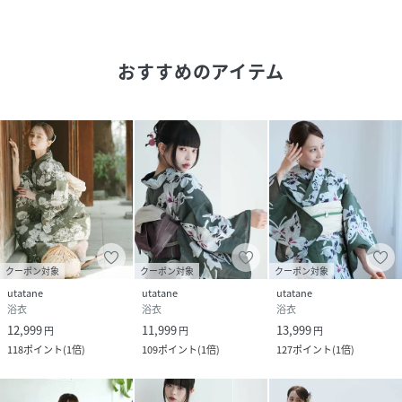
は御座いませんのでご安心ください。
おすすめのアイテム
下駄はフリーサイズとなり、22.5～24.5cmを目安に対応し
ております。
人によってはかかとがスッポリ収まるものではありません。
踵が少しはみ出すくらいの作りになっております。
これは浴衣など着用したときに大股で歩かないように工夫し
ているためです。
古来より、しずしずと歩くスタイルこそが大和撫子や
はんなり浴衣美人を彷彿とさせると言われています。
クーポン対象
クーポン対象
クーポン対象
性別タイプ
レディース
utatane
utatane
utatane
浴衣
浴衣
浴衣
原産国
中国
12,999
11,999
13,999
円
円
円
118
ポイント
(
1倍
)
109
ポイント
(
1倍
)
127
ポイント
(
1倍
)
素材
ゆかた:コットン100%
帯：ポリエステル63% / ナイロン36% / ポリウ
レタン1%
下駄:桐（商品画像はイメージです。）