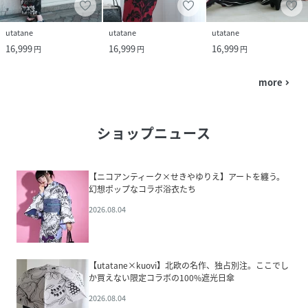
utatane
utatane
utatane
16,999
16,999
16,999
円
円
円
more
navigate_next
ショップニュース
【ニコアンティーク×せきやゆりえ】アートを纏う。
幻想ポップなコラボ浴衣たち
2026.08.04
【utatane×kuovi】北欧の名作、独占別注。ここでし
か買えない限定コラボの100%遮光日傘
2026.08.04