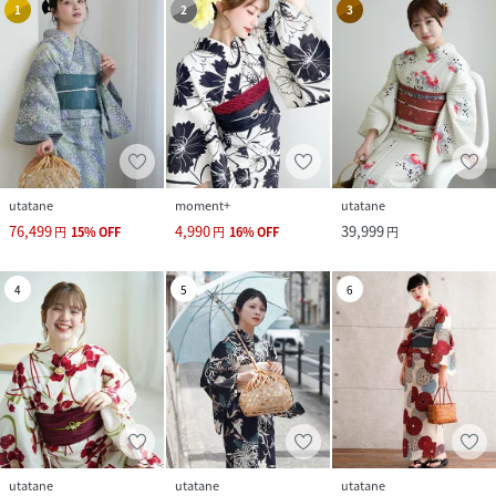
1
2
3
utatane
moment+
utatane
76,499
4,990
39,999
円
15
%
OFF
円
16
%
OFF
円
4
5
6
utatane
utatane
utatane