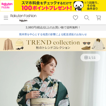
menu
home
search
favorite_border
shopping_cart
lock_outline
メニュー
トップ
検索
お気に入り
カート
ログイン
3,980円(税込)以上のお買い物で送料無料！
熊本県を中心とする地震の影響による配送遅延のお知らせ
1
/
11