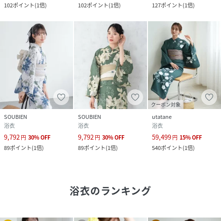
102
ポイント
(
1倍
)
102
ポイント
(
1倍
)
127
ポイント
(
1倍
)
クーポン対象
SOUBIEN
SOUBIEN
utatane
浴衣
浴衣
浴衣
9,792
9,792
59,499
円
30
%
OFF
円
30
%
OFF
円
15
%
OFF
89
ポイント
(
1倍
)
89
ポイント
(
1倍
)
540
ポイント
(
1倍
)
浴衣
のランキング