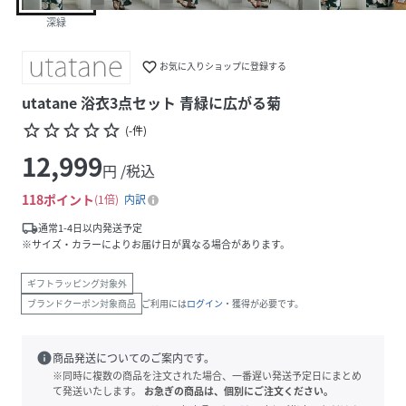
深緑
favorite_border
お気に入りショップに登録する
utatane 浴衣3点セット 青緑に広がる菊
star_border
star_border
star_border
star_border
star_border
(
-
件
)
12,999
円 /税込
118
ポイント
1倍
内訳
local_shipping
通常1-4日以内発送予定
※サイズ・カラーによりお届け日が異なる場合があります。
ギフトラッピング対象外
ブランドクーポン対象商品
ご利用には
ログイン
・獲得が必要です。
info
商品発送についてのご案内です。
※同時に複数の商品を注文された場合、一番遅い発送予定日にまとめ
て発送いたします。
お急ぎの商品は、個別にご注文ください。