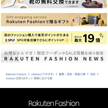
Rakuten Fashion
utatane (ウタタネ)
着物・浴衣・和装小物
浴衣
navigate_next
navigate_next
navigate_next
navigate_next
utatane 浴衣3点セット 青緑に広がる菊