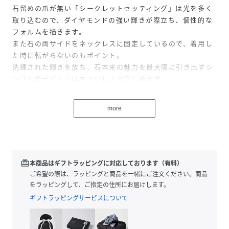
石留めの爪が無い「シークレットセッティング」は光を多く
取り込むので、ダイヤモンドの強い輝きが際立ち、個性的な
フォルムを描きます。
また石の両サイドをネックレスに固定しているので、着用し
た時に転がらないのもポイント。
洗練された輝きを放ち、石本来の魅力を最大限に引き出すシ
ンプルなデザインはエイジレスで楽しめます。
more
＜価格改定のお知らせ＞
2026年2月4日(水)より、素材の価格高騰に伴い価格改定を行
redeem
本商品はギフトラッピングに対応しております（有料）
います。
ご希望の際は、ラッピングと商品を一緒にご注文ください。商品
商品タグに記載している価格につきまして、旧価格のものが
をラッピングして、ご指定の住所にお届けします。
混在している場合がございます。
ギフトラッピングサービスについて
ご了承くださいますようお願い申し上げます。
※天然石や天然素材を使用しているものは、サイズ・色味・