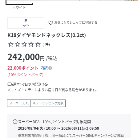
ホワイト
favorite_border
お気に入りショップに登録する
K18ダイヤモンドネックレス(0.2ct)
star_border
star_border
star_border
star_border
star_border
(
-
件
)
242,000
円 /税込
22,000
ポイント
内訳
10%ポイントバック
local_shipping
通常4-7日以内発送予定
※サイズ・カラーによりお届け日が異なる場合があります。
スーパーDEAL
ギフトラッピング対象
schedule
スーパーDEAL
10
%ポイントバック対象期間
2026/08/04(火) 10:00
〜
2026/08/11(火) 09:59
※本対象期間終了後、同一商品にてスーパーDEALキャンペーンが継続