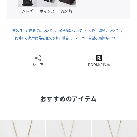
風合いの違いや、若干の傷、内包物の有無などに個体差があ
ります。予めご了承ください。
バッグ
ボックス
風呂敷
※2024年3月以降からエンドパーツの仕様が変更になる場合
があります。
発送日・在庫表記について
置き配について
交換・返品について
同時に複数の商品を注文された場合
メーカー希望小売価格について
性別タイプ
レディース
素材
K18,Yellow,diamond
シェア
ROOMに投稿
サイズ
フリー
品番
BB3737_10184116047
(
10184116047-08-999 BB3737
)
おすすめのアイテム