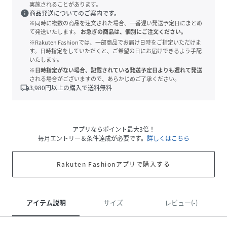
実施されることがあります。
info
商品発送についてのご案内です。
※同時に複数の商品を注文された場合、一番遅い発送予定日にまとめ
て発送いたします。
お急ぎの商品は、個別にご注文ください。
※Rakuten Fashionでは、一部商品でお届け日時をご指定いただけま
す。日時指定をしていただくと、ご希望の日にお届けできるよう手配
いたします。
※日時指定がない場合、記載されている発送予定日よりも遅れて発送
される場合がございますので、あらかじめご了承ください。
local_shipping
3,980
円以上の購入で送料無料
アプリならポイント最大3倍！
毎月エントリー＆条件達成が必要です。
詳しくはこちら
Rakuten Fashionアプリで購入する
アイテム説明
サイズ
レビュー(-)