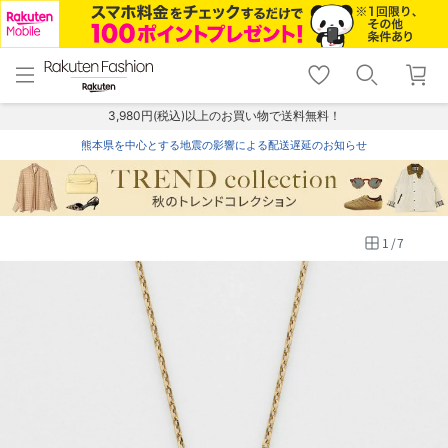
menu
home
search
favorite_border
shopping_cart
lock_outline
メニュー
トップ
検索
お気に入り
カート
ログイン
3,980円(税込)以上のお買い物で送料無料！
熊本県を中心とする地震の影響による配送遅延のお知らせ
1
/
7