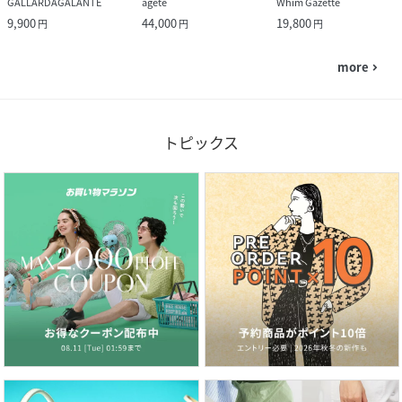
GALLARDAGALANTE
agete
Whim Gazette
9,900
44,000
19,800
円
円
円
more
navigate_next
トピックス