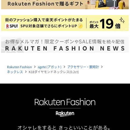
Rakuten Fashion
agete (アガット)
アクセサリー・腕時計
navigate_next
navigate_next
navigate_next
ネックレス
K18ダイヤモンドネックレス(0.2ct)
navigate_next