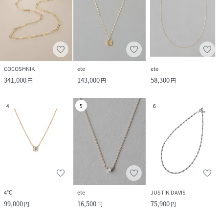
COCOSHNIK
ete
ete
341,000
143,000
58,300
円
円
円
4
5
6
4℃
ete
JUSTIN DAVIS
99,000
16,500
75,900
円
円
円