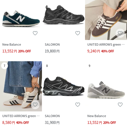
New Balance
SALOMON
UNITED ARROWS green label relaxing
13,552
19,800
9,240
円
20
%
OFF
円
円
40
%
OFF
7
8
9
UNITED ARROWS green label relaxing
SALOMON
New Balance
8,580
31,900
13,552
円
40
%
OFF
円
円
20
%
OFF