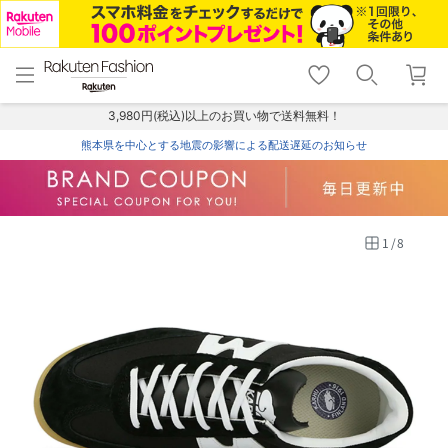
menu
home
search
favorite_border
shopping_cart
lock_outline
メニュー
トップ
検索
お気に入り
カート
ログイン
3,980円(税込)以上のお買い物で送料無料！
熊本県を中心とする地震の影響による配送遅延のお知らせ
1
/
8