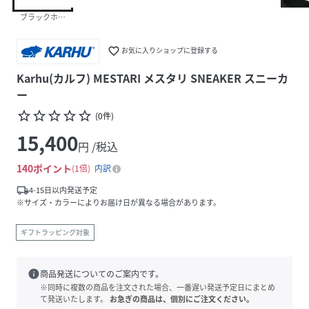
ブラックホワイト
favorite_border
お気に入りショップに登録する
Karhu(カルフ) MESTARI メスタリ SNEAKER スニーカ
ー
star_border
star_border
star_border
star_border
star_border
(
0
件
)
15,400
円 /税込
140
ポイント
1倍
内訳
local_shipping
4-15日以内発送予定
※サイズ・カラーによりお届け日が異なる場合があります。
ギフトラッピング対象
info
商品発送についてのご案内です。
※同時に複数の商品を注文された場合、一番遅い発送予定日にまとめ
て発送いたします。
お急ぎの商品は、個別にご注文ください。