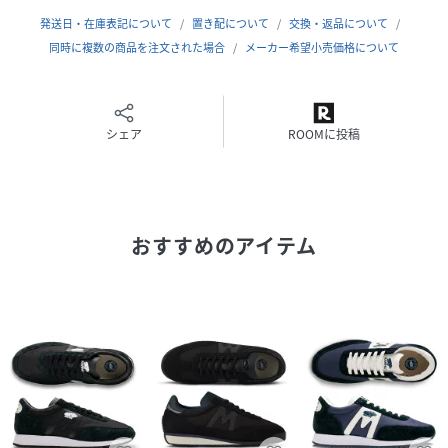
発送日・在庫表記について
置き配について
交換・返品について
サイズ
4.0、5.0、6.0、7.0、8.0、9.0、10.0、11.0
同時に複数の商品を注文された場合
メーカー希望小売価格について
品番
BB2987_KH805003
(
KH805003-890-40 BB2987
)
シェア
ROOMに投稿
おすすめのアイテム