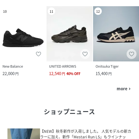
10
11
12
New Balance
UNITED ARROWS
Onitsuka Tiger
22,000
12,540
15,400
円
円
40
%
OFF
円
more
navigate_next
ショップニュース
【NEW】秋冬新作が入荷しました。 人気モデルの新カ
ラーに加え、新作「Mestari Run LS」もラインナッ