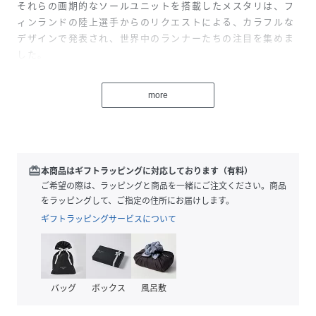
それらの画期的なソールユニットを搭載したメスタリは、フ
ィンランドの陸上選手からのリクエストによる、カラフルな
デザインで発表され、世界中のランナーたちの注目を集めま
した。
当時、特許を取得したエアクッションをいち早くシューズに
more
取り込んだことでも知られています。
■サイズ感レビュー
女性：足のサイズ 24.5㎝・・7サイズで合いました。外反気
味の足ですが見た目より幅があるため快適です。
redeem
本商品はギフトラッピングに対応しております（有料）
女性：足のサイズ23.5cm・・6サイズで合いました。柔らか
ご希望の際は、ラッピングと商品を一緒にご注文ください。商品
く足の形に沿うのでフィット感抜群です。
をラッピングして、ご指定の住所にお届けします。
男性：足のサイズ25.5㎝・・8サイズで合いました。つま先
ギフトラッピングサービスについて
のゆとりが広くとってあるので快適です。
性別タイプ
ユニセックス
バッグ
ボックス
風呂敷
原産国
中国