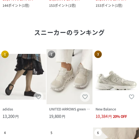
144
ポイント
(
1倍
)
153
ポイント
(
1倍
)
153
ポイント
(
1倍
)
スニーカー
のランキング
1
2
3
adidas
UNITED ARROWS green label relaxing
New Balance
13,200
19,800
10,384
円
円
円
20
%
OFF
4
5
6