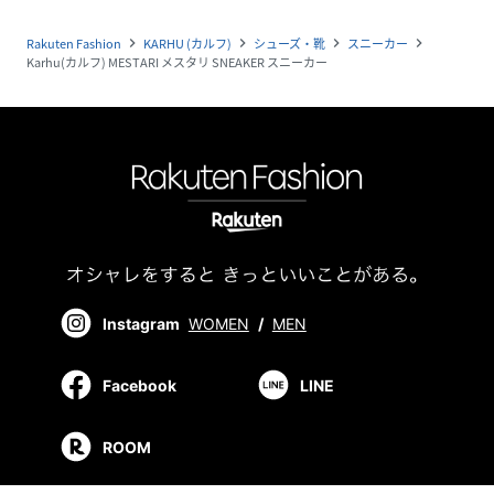
Rakuten Fashion
KARHU (カルフ)
シューズ・靴
スニーカー
navigate_next
navigate_next
navigate_next
navigate_next
Karhu(カルフ) MESTARI メスタリ SNEAKER スニーカー
Instagram
WOMEN
/
MEN
Facebook
LINE
ROOM