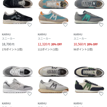
KARHU
KARHU
KARHU
スニーカー
スニーカー
スニーカー
18,700
12,320
10,560
円
円
20
%
OFF
円
20
%
OFF
170
ポイント
(
1倍
)
112
ポイント
(
1倍
)
96
ポイント
(
1倍
)
KARHU
KARHU
KARHU